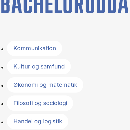
BACHELORUDDA
Filter by topics
Kommunikation
Kultur og samfund
Økonomi og matematik
Filosofi og sociologi
Handel og logistik