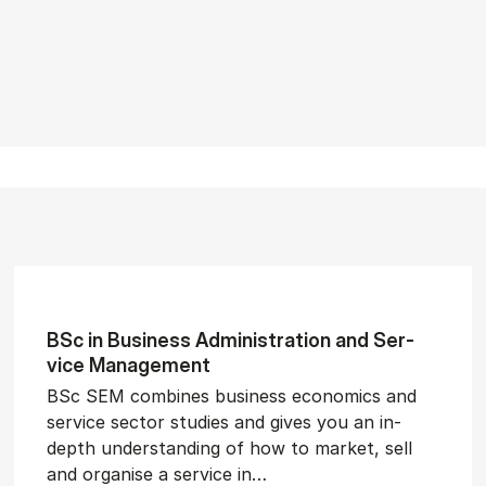
BSc in Busi­ness Ad­min­is­tra­tion and Ser­
vice Man­age­ment
BSc SEM combines business economics and
service sector studies and gives you an in-
depth understanding of how to market, sell
and organise a service in…