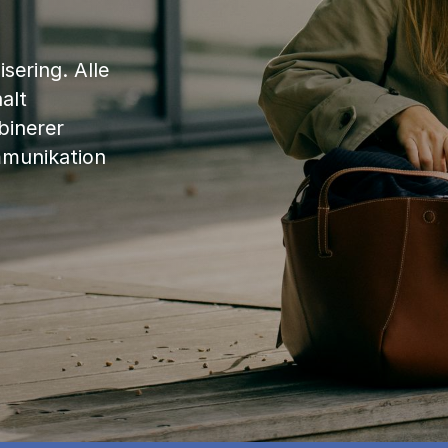
sering. Alle
alt
binerer
mmunikation