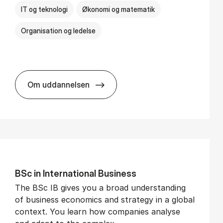
IT og teknologi
Økonomi og matematik
Organisation og ledelse
Om uddannelsen
BSc in Busi­ness Ad­min­is­tra­tion and Di­git
BSc in In­ter­na­tion­al Busi­ness
The BSc IB gives you a broad understanding
of business economics and strategy in a global
context. You learn how companies analyse