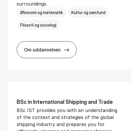
surroundings.
Økonomi og matematik
Kultur og samfund
Filosofi og sociologi
Om uddannelsen
­vice Man­age­ment
BSc in Busi­ness Ad­min­is­tra­tion and So­
BSc in In­ter­na­tion­al Ship­ping and Trade
BSc IST provides you with an understanding
of the context and strategies of the global
shipping industry and prepares you for