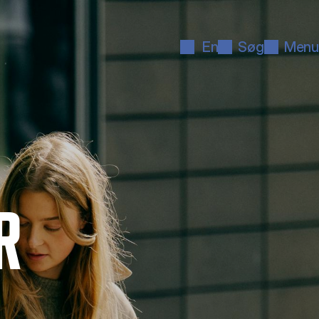
En
Søg
Menu
R