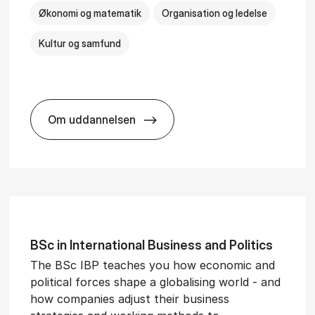
Økonomi og matematik
Organisation og ledelse
Kultur og samfund
Om uddannelsen
­al Man­age­ment
BSc in Busi­ness Ad­min­is­tra­tion and Ser
BSc in In­ter­na­tion­al Busi­ness and Polit­ics
The BSc IBP teaches you how economic and
political forces shape a globalising world - and
how companies adjust their business