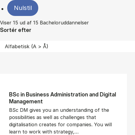
Nulstil
Viser 15 ud af 15 Bacheloruddannelser
Sortér efter
BSc in Busi­ness Ad­min­is­tra­tion and Di­git­al
Man­age­ment
BSc DM gives you an understanding of the
possibilities as well as challenges that
digitalisation creates for companies. You will
learn to work with strategy,…