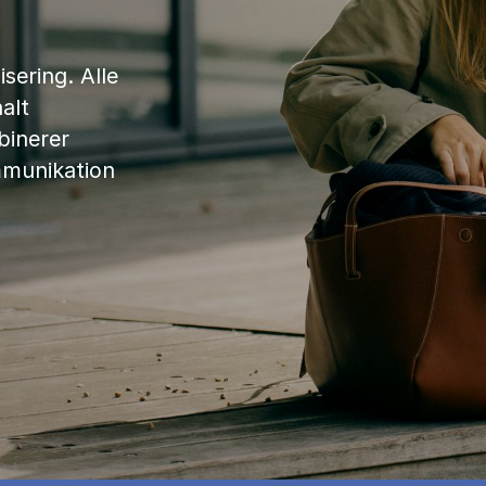
sering. Alle
alt
binerer
mmunikation