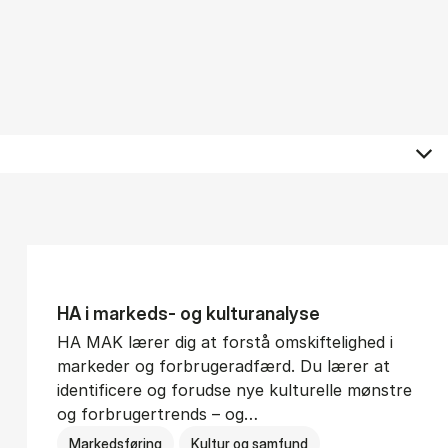
HA i mar­keds- og kul­tu­r­a­na­ly­se
HA MAK lærer dig at forstå omskiftelighed i
markeder og forbrugeradfærd. Du lærer at
identificere og forudse nye kulturelle mønstre
og forbrugertrends – og…
Markedsføring
Kultur og samfund