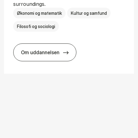
surroundings.
Økonomi og matematik
Kultur og samfund
Filosofi og sociologi
Om uddannelsen
ice Man­age­ment
BSc in Busi­ness Ad­min­is­tra­tion and So­ci