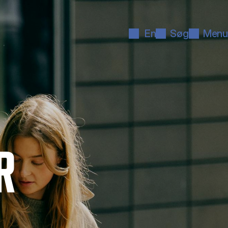
En
Søg
Menu
R