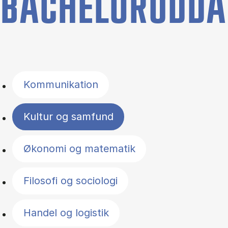
BACHELORUDDA
Filter by topics
Kommunikation
Kultur og samfund
Økonomi og matematik
Filosofi og sociologi
Handel og logistik