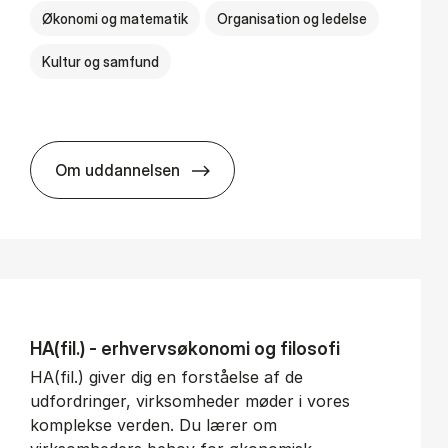
Økonomi og matematik
Organisation og ledelse
Kultur og samfund
Om uddannelsen
BSc in Busi­ness Ad­min­is­tra­tion and Ser­v
HA(fil.) - erhvervs­økonomi og fi­lo­so­fi
HA(fil.) giver dig en forståelse af de
udfordringer, virksomheder møder i vores
komplekse verden. Du lærer om