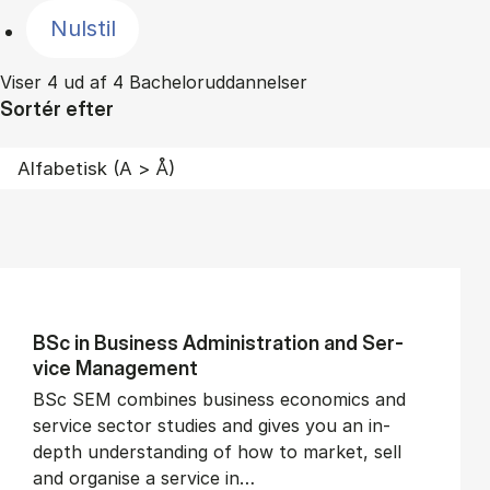
Nulstil
Viser 4 ud af 4 Bacheloruddannelser
Sortér efter
BSc in Busi­ness Ad­min­is­tra­tion and Ser­
vice Man­age­ment
BSc SEM combines business economics and
service sector studies and gives you an in-
depth understanding of how to market, sell
and organise a service in…