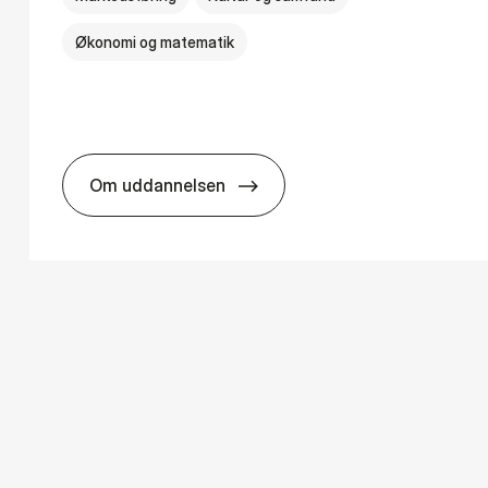
Økonomi og matematik
Om uddannelsen
­ology
HA i mar­keds- og kul­tu­r­a­na­ly­se