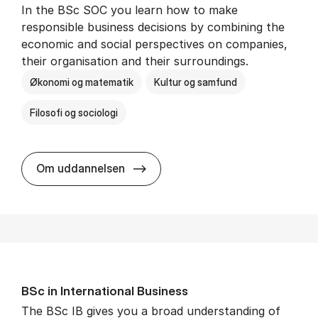
In the BSc SOC you learn how to make
responsible business decisions by combining the
economic and social perspectives on companies,
their organisation and their surroundings.
Økonomi og matematik
Kultur og samfund
Filosofi og sociologi
BSc in Busi­ness Ad­min­is­tra­tion 
Om uddannelsen
BSc in In­ter­na­tion­al Busi­ness
The BSc IB gives you a broad understanding of