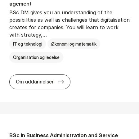
age­ment
BSc DM gives you an understanding of the
possibilities as well as challenges that digitalisation
creates for companies. You will learn to work
with strategy,…
IT og teknologi
Økonomi og matematik
Organisation og ledelse
BSc in Busi­ness Ad­min­is­tra­tion
Om uddannelsen
BSc in Busi­ness Ad­min­is­tra­tion and Ser­vice