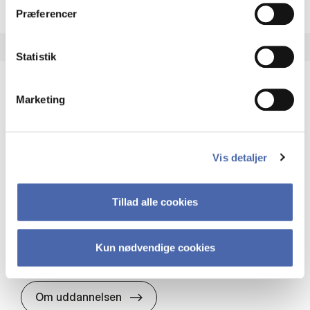
Præferencer
Statistik
Marketing
HA(it.) - erhvervs­økonomi og informations­
teknologi
HA(it.) giver dig en bred forståelse for
Vis detaljer
virksomheders muligheder og udfordringer inden
for it. Du får redskaber til at udvælge, udvikle og
implementere it…
Tillad alle cookies
IT og teknologi
Økonomi og matematik
Organisation og ledelse
Kun nødvendige cookies
HA(it.) - erhvervs­økonomi og in
Om uddannelsen