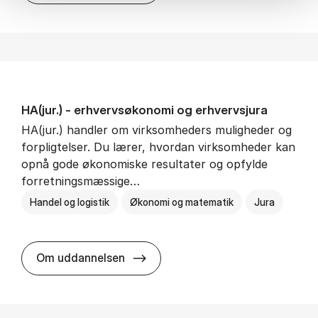
HA(jur.) - erhvervs­økonomi og erhvervs­jura
HA(jur.) handler om virksomheders muligheder og
forpligtelser. Du lærer, hvordan virksomheder kan
opnå gode økonomiske resultater og opfylde
forretningsmæssige…
Handel og logistik
Økonomi og matematik
Jura
HA(jur.) - erhvervs­økonomi og er
Om uddannelsen