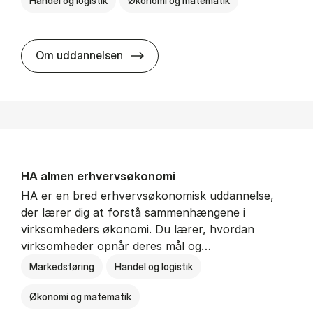
Handel og logistik
Økonomi og matematik
BSc in In­ter­na­tion­al Ship­ping a
Om uddannelsen
HA al­men erhvervs­økonomi
HA er en bred erhvervsøkonomisk uddannelse,
der lærer dig at forstå sammenhængene i
virksomheders økonomi. Du lærer, hvordan
virksomheder opnår deres mål og…
Markedsføring
Handel og logistik
Økonomi og matematik