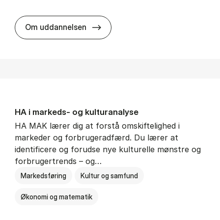
HA al­men erhvervs­økonomi
Om uddannelsen
HA i mar­keds- og kul­tu­r­a­na­ly­se
HA MAK lærer dig at forstå omskiftelighed i
markeder og forbrugeradfærd. Du lærer at
identificere og forudse nye kulturelle mønstre og
forbrugertrends – og…
Markedsføring
Kultur og samfund
Økonomi og matematik