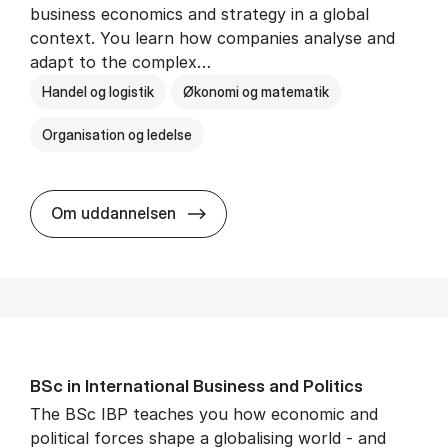
business economics and strategy in a global
context. You learn how companies analyse and
adapt to the complex…
Handel og logistik
Økonomi og matematik
Organisation og ledelse
BSc in In­ter­na­tion­al Busi­ness
Om uddannelsen
BSc in In­ter­na­tion­al Busi­ness and Polit­ics
The BSc IBP teaches you how economic and
political forces shape a globalising world - and