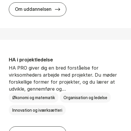
HA i mar­keds- og kul­tu­r­a­na­ly­se
Om uddannelsen
HA i pro­jekt­le­del­se
HA PRO giver dig en bred forståelse for
virksomheders arbejde med projekter. Du møder
forskellige former for projekter, og du lærer at
udvikle, gennemføre og…
Økonomi og matematik
Organisation og ledelse
Innovation og iværksætteri