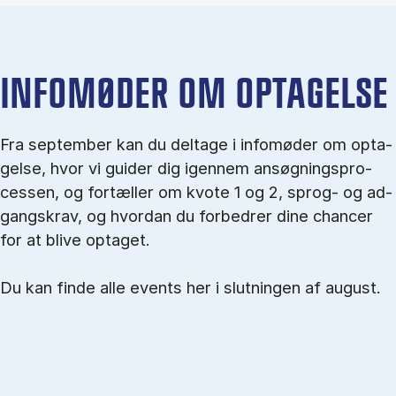
IN­FO­MØ­DER OM OP­TA­GEL­SE
Fra september kan du del­tage i in­fo­mø­der om op­ta­
gel­se, hvor vi gu­i­der dig igen­nem an­søg­nings­pro­
ces­sen, og for­tæl­ler om kvo­te 1 og 2, sprog- og ad­
gangs­krav, og hvordan du forbedrer dine chancer
for at blive optaget.
Du kan finde alle events her i slutningen af august.