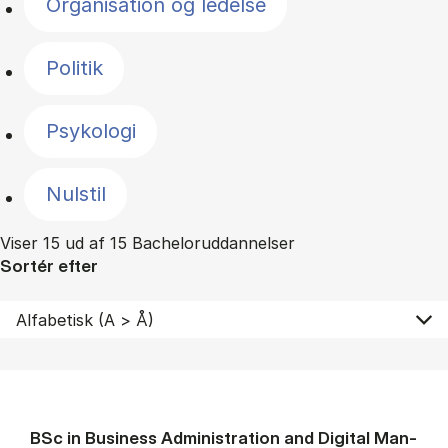
Organisation og ledelse
Politik
Psykologi
Nulstil
Viser 15 ud af 15 Bacheloruddannelser
Sortér efter
BSc in Busi­ness Ad­min­is­tra­tion and Di­git­al Man­