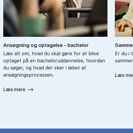
An­søg­ning og op­ta­gel­se - ba­chel­or
Sam­men
Læs alt om, hvad du skal gøre for at blive
Er du i 
optaget på en bacheloruddannelse, hvordan
sammenl
du søger, og hvad der sker i løbet af
ansøgningsprocessen.
Læs me
Læs mere