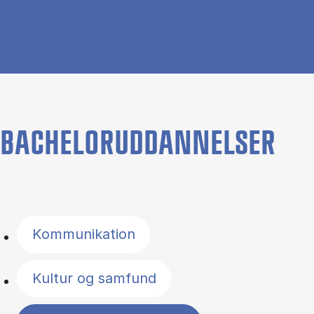
BACHELORUDDANNELSER
Filter by topics
Kommunikation
Kultur og samfund