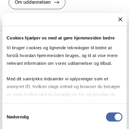
HA i pro­jekt­le­del­se
Om uddannelsen
Cookies hjælper os med at gøre hjemmesiden bedre
Vi bruger cookies og lignende teknologier til bedre at
HA(fil.) - erhvervs­økonomi og fi­lo­so­fi
forstå hvordan hjemmesiden bruges, og til at vise mere
HA(fil.) giver dig en forståelse af de udfordringer,
relevant information om vores uddannelser og tilbud.
virksomheder møder i vores komplekse verden.
Du lærer om virksomheders behov for økonomisk
Med dit samtykke indsamler vi oplysninger som et
effektivitet og…
anonymt ID, hvilken slags enhed og browser du besøger
Økonomi og matematik
Kultur og samfund
os med, hvilket land du besøger os fra, og hvordan du
Filosofi og sociologi
bruger hjemmesiden. Nogle data deles med
tredjepartsværktøjer, som vi bruger til statistik og
Samtykkevalg
Nødvendig
markedsføring. Du bestemmer selv - og kan altid trække
HA(fil.) - erhvervs­økonomi og fi­lo­
Om uddannelsen
dit samtykke tilbage via knappen nederst til højre.