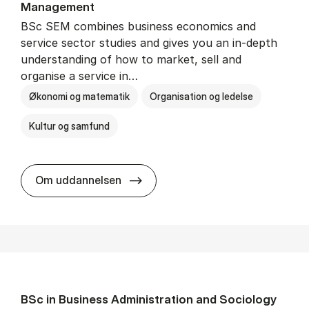
Man­age­ment
BSc SEM combines business economics and
service sector studies and gives you an in-depth
understanding of how to market, sell and
organise a service in…
Økonomi og matematik
Organisation og ledelse
Kultur og samfund
BSc in Busi­ness Ad­min­is­tra­tio
Om uddannelsen
BSc in Busi­ness Ad­min­is­tra­tion and So­ci­ology