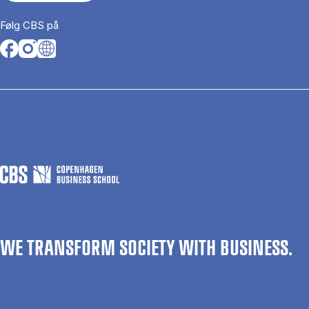
Følg CBS på
Opens in a new tab
Opens in a new tab
Opens in a new tab
WE TRANSFORM SOCIETY WITH BUSINESS.