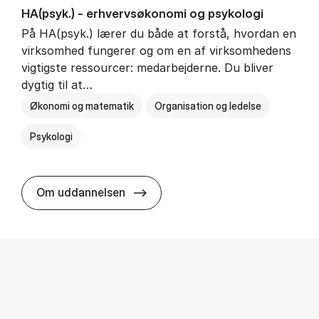
HA(psyk.) - erhvervs­økonomi og psy­ko­lo­gi
På HA(psyk.) lærer du både at forstå, hvordan en
virksomhed fungerer og om en af virksomhedens
vigtigste ressourcer: medarbejderne. Du bliver
dygtig til at…
Økonomi og matematik
Organisation og ledelse
Psykologi
HA(psyk.) - erhvervs­økonomi og ps
Om uddannelsen