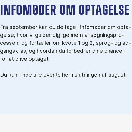
IN­FO­MØ­DER OM OP­TA­GEL­SE
Fra september kan du del­tage i in­fo­mø­der om op­ta­
gel­se, hvor vi gu­i­der dig igen­nem an­søg­nings­pro­
ces­sen, og for­tæl­ler om kvo­te 1 og 2, sprog- og ad­
gangs­krav, og hvordan du forbedrer dine chancer
for at blive optaget.
Du kan finde alle events her i slutningen af august.