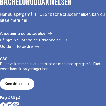
BACHELORUDDANNELSER
Har du spørgsmål til CBS' bacheloruddannelser, kan du
læse mere her:
Ansøgning og optagelse
Få hjælp til at vælge uddannelse
Guide til forældre
CBS
Du er velkommen til at kontakte os med dine spørgsmål. Find
vores kontaktoplysninger her:
Kontakt os
Følg CBS på
Opens in a new tab
Opens in a new tab
Opens in a new tab