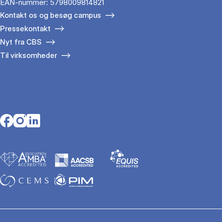
EAN-nummer: 5798009814821
Kontakt os og besøg campus
Pressekontakt
Nyt fra CBS
Til virksomheder
Opens in a new tab
Opens in a new tab
Opens in a new tab