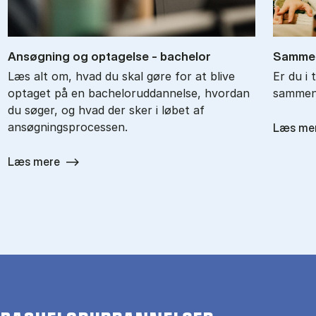
An­søg­ning og op­ta­gel­se - ba­chel­or
Sam­men
Læs alt om, hvad du skal gøre for at blive
Er du i 
optaget på en bacheloruddannelse, hvordan
sammenl
du søger, og hvad der sker i løbet af
ansøgningsprocessen.
Læs me
Læs mere