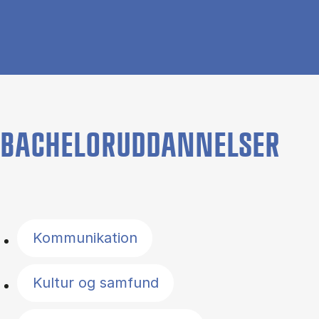
BACHELORUDDANNELSER
Filter by topics
Kommunikation
Kultur og samfund