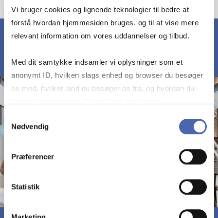
Vi bruger cookies og lignende teknologier til bedre at
forstå hvordan hjemmesiden bruges, og til at vise mere
relevant information om vores uddannelser og tilbud.
Med dit samtykke indsamler vi oplysninger som et
anonymt ID, hvilken slags enhed og browser du besøger
os med, hvilket land du besøger os fra, og hvordan du
bruger hjemmesiden. Nogle data deles med
tredjepartsværktøjer, som vi bruger til statistik og
Samtykkevalg
Nødvendig
markedsføring. Du bestemmer selv - og kan altid trække
dit samtykke tilbage via knappen nederst til højre.
Præferencer
Statistik
Marketing