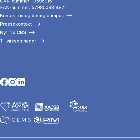
CVR-nummer: 19596915
EAN-nummer: 5798009814821
Kontakt os og besøg campus
Pressekontakt
Nyt fra CBS
Til virksomheder
Opens in a new tab
Opens in a new tab
Opens in a new tab