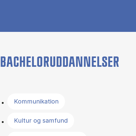
BACHELORUDDANNELSER
Filter by topics
Kommunikation
Kultur og samfund