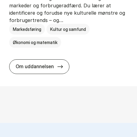
markeder og forbrugeradfærd. Du lærer at
identificere og forudse nye kulturelle mønstre og
forbrugertrends – og…
Markedsføring
Kultur og samfund
Økonomi og matematik
HA i mar­keds- og kul­tu­r­a­na­ly­se
Om uddannelsen