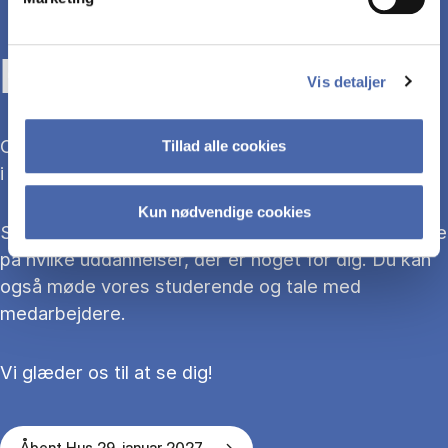
KOM TIL ÅBENT HUS
Vis detaljer
Overvejer du at søge ind på en bacheloruddannelse
Tillad alle cookies
i 2027?
Kun nødvendige cookies
Så kom med til Åbent Hus, hvor du kan blive klogere
på hvilke uddannelser, der er noget for dig. Du kan
også møde vores studerende og tale med
medarbejdere.
Vi glæder os til at se dig!
Åbent Hus 29. januar 2027