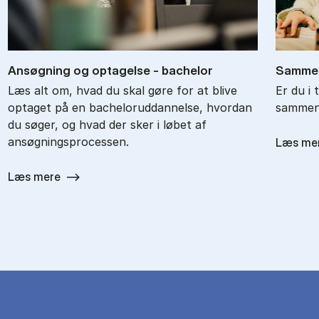
An­søg­ning og op­ta­gel­se - ba­chel­or
Sam­men
Læs alt om, hvad du skal gøre for at blive
Er du i 
optaget på en bacheloruddannelse, hvordan
sammenl
du søger, og hvad der sker i løbet af
ansøgningsprocessen.
Læs me
Læs mere