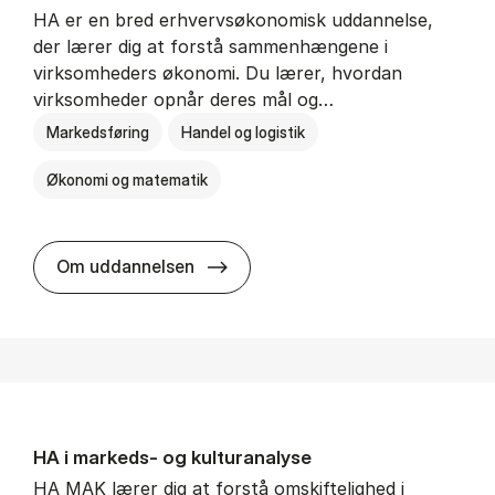
HA er en bred erhvervsøkonomisk uddannelse,
der lærer dig at forstå sammenhængene i
virksomheders økonomi. Du lærer, hvordan
virksomheder opnår deres mål og…
Markedsføring
Handel og logistik
Økonomi og matematik
HA al­men erhvervs­økonomi
Om uddannelsen
HA i mar­keds- og kul­tu­r­a­na­ly­se
HA MAK lærer dig at forstå omskiftelighed i