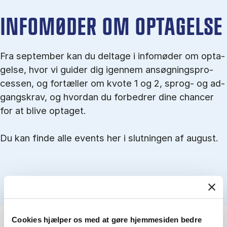
IN­FO­MØ­DER OM OP­TA­GEL­SE
Fra september kan du del­tage i in­fo­mø­der om op­ta­
gel­se, hvor vi gu­i­der dig igen­nem an­søg­nings­pro­
ces­sen, og for­tæl­ler om kvo­te 1 og 2, sprog- og ad­
gangs­krav, og hvordan du forbedrer dine chancer
for at blive optaget.
Du kan finde alle events her i slutningen af august.
Cookies hjælper os med at gøre hjemmesiden bedre