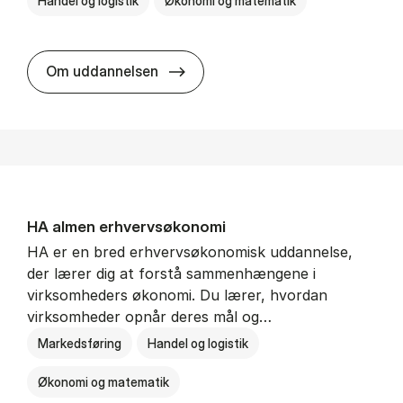
Handel og logistik
Økonomi og matematik
BSc in In­ter­na­tion­al Ship­ping a
Om uddannelsen
HA al­men erhvervs­økonomi
HA er en bred erhvervsøkonomisk uddannelse,
der lærer dig at forstå sammenhængene i
virksomheders økonomi. Du lærer, hvordan
virksomheder opnår deres mål og…
Markedsføring
Handel og logistik
Økonomi og matematik