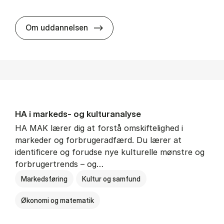
HA al­men erhvervs­økonomi
Om uddannelsen
HA i mar­keds- og kul­tu­r­a­na­ly­se
HA MAK lærer dig at forstå omskiftelighed i
markeder og forbrugeradfærd. Du lærer at
identificere og forudse nye kulturelle mønstre og
forbrugertrends – og…
Markedsføring
Kultur og samfund
Økonomi og matematik