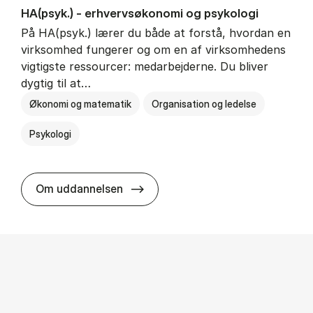
HA(psyk.) - erhvervs­økonomi og psy­ko­lo­gi
På HA(psyk.) lærer du både at forstå, hvordan en
virksomhed fungerer og om en af virksomhedens
vigtigste ressourcer: medarbejderne. Du bliver
dygtig til at…
Økonomi og matematik
Organisation og ledelse
Psykologi
HA(psyk.) - erhvervs­økonomi og ps
Om uddannelsen