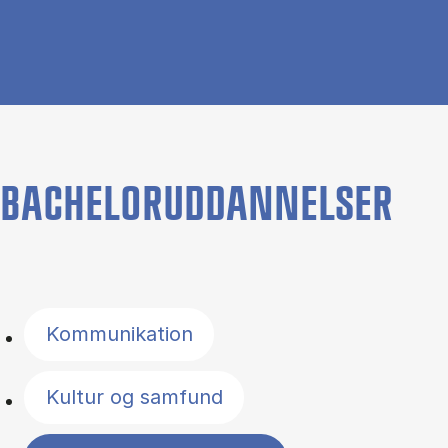
BACHELORUDDANNELSER
Filter by topics
Kommunikation
Kultur og samfund