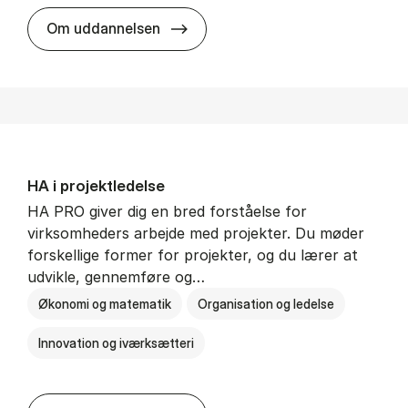
HA i mar­keds- og kul­tu­r­a­na­ly­se
Om uddannelsen
HA i pro­jekt­le­del­se
HA PRO giver dig en bred forståelse for
virksomheders arbejde med projekter. Du møder
forskellige former for projekter, og du lærer at
udvikle, gennemføre og…
Økonomi og matematik
Organisation og ledelse
Innovation og iværksætteri