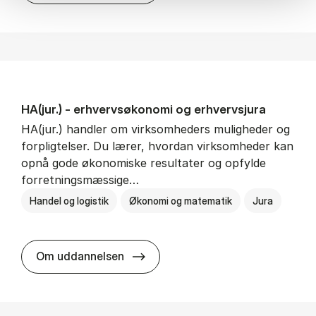
HA(jur.) - erhvervs­økonomi og erhvervs­jura
HA(jur.) handler om virksomheders muligheder og
forpligtelser. Du lærer, hvordan virksomheder kan
opnå gode økonomiske resultater og opfylde
forretningsmæssige…
Handel og logistik
Økonomi og matematik
Jura
HA(jur.) - erhvervs­økonomi og er
Om uddannelsen