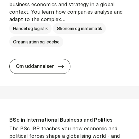
business economics and strategy in a global
context. You learn how companies analyse and
adapt to the complex…
Handel og logistik
Økonomi og matematik
Organisation og ledelse
BSc in In­ter­na­tion­al Busi­ness
Om uddannelsen
BSc in In­ter­na­tion­al Busi­ness and Polit­ics
The BSc IBP teaches you how economic and
political forces shape a globalising world - and