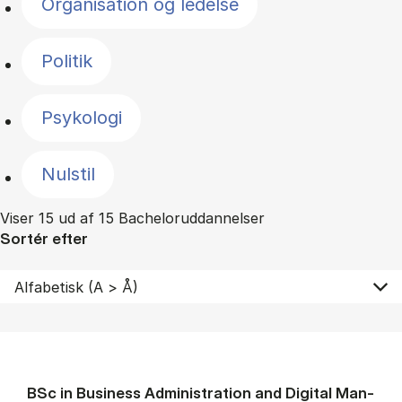
Organisation og ledelse
Politik
Psykologi
Nulstil
Viser 15 ud af 15 Bacheloruddannelser
Sortér efter
BSc in Busi­ness Ad­min­is­tra­tion and Di­git­al Man­