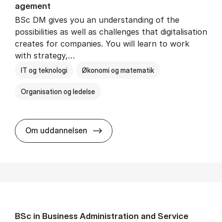
age­ment
BSc DM gives you an understanding of the
possibilities as well as challenges that digitalisation
creates for companies. You will learn to work
with strategy,…
IT og teknologi
Økonomi og matematik
Organisation og ledelse
BSc in Busi­ness Ad­min­is­tra­tion
Om uddannelsen
BSc in Busi­ness Ad­min­is­tra­tion and Ser­vice