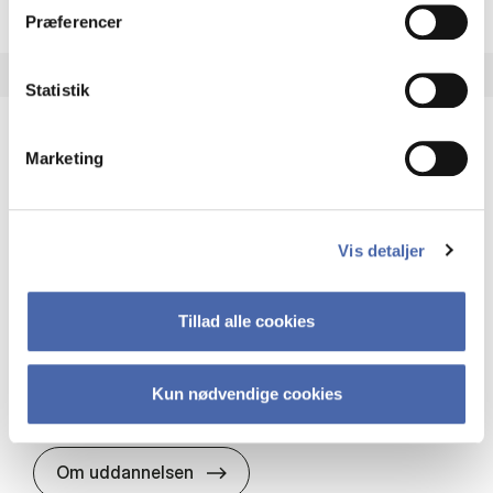
Præferencer
Statistik
Marketing
HA(it.) - erhvervs­økonomi og informations­
teknologi
HA(it.) giver dig en bred forståelse for
Vis detaljer
virksomheders muligheder og udfordringer inden
for it. Du får redskaber til at udvælge, udvikle og
implementere it…
Tillad alle cookies
IT og teknologi
Økonomi og matematik
Organisation og ledelse
Kun nødvendige cookies
HA(it.) - erhvervs­økonomi og in
Om uddannelsen