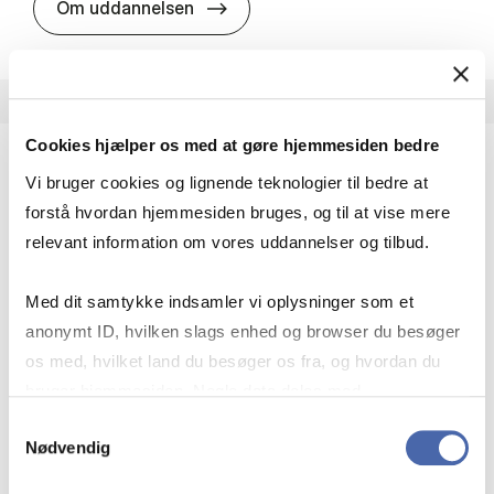
HA i pro­jekt­le­del­se
Om uddannelsen
Cookies hjælper os med at gøre hjemmesiden bedre
Vi bruger cookies og lignende teknologier til bedre at
HA(fil.) - erhvervs­økonomi og fi­lo­so­fi
forstå hvordan hjemmesiden bruges, og til at vise mere
HA(fil.) giver dig en forståelse af de udfordringer,
relevant information om vores uddannelser og tilbud.
virksomheder møder i vores komplekse verden.
Du lærer om virksomheders behov for økonomisk
Med dit samtykke indsamler vi oplysninger som et
effektivitet og…
anonymt ID, hvilken slags enhed og browser du besøger
Økonomi og matematik
Kultur og samfund
os med, hvilket land du besøger os fra, og hvordan du
Filosofi og sociologi
bruger hjemmesiden. Nogle data deles med
tredjepartsværktøjer, som vi bruger til statistik og
Samtykkevalg
Nødvendig
markedsføring. Du bestemmer selv - og kan altid trække
HA(fil.) - erhvervs­økonomi og fi­lo­
Om uddannelsen
dit samtykke tilbage via knappen nederst til højre.