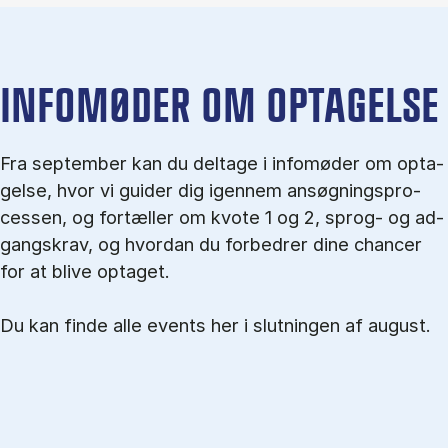
IN­FO­MØ­DER OM OP­TA­GEL­SE
Fra september kan du del­tage i in­fo­mø­der om op­ta­
gel­se, hvor vi gu­i­der dig igen­nem an­søg­nings­pro­
ces­sen, og for­tæl­ler om kvo­te 1 og 2, sprog- og ad­
gangs­krav, og hvordan du forbedrer dine chancer
for at blive optaget.
Du kan finde alle events her i slutningen af august.