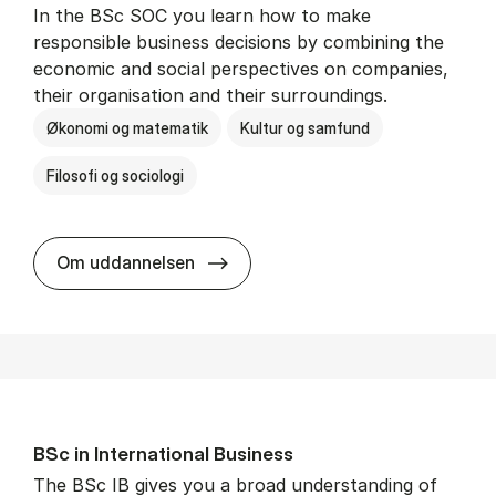
In the BSc SOC you learn how to make
responsible business decisions by combining the
economic and social perspectives on companies,
their organisation and their surroundings.
Økonomi og matematik
Kultur og samfund
Filosofi og sociologi
BSc in Busi­ness Ad­min­is­tra­tion 
Om uddannelsen
BSc in In­ter­na­tion­al Busi­ness
The BSc IB gives you a broad understanding of