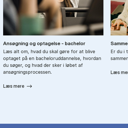
An­søg­ning og op­ta­gel­se - ba­chel­or
Sam­men
Læs alt om, hvad du skal gøre for at blive
Er du i 
optaget på en bacheloruddannelse, hvordan
sammenl
du søger, og hvad der sker i løbet af
ansøgningsprocessen.
Læs me
Læs mere