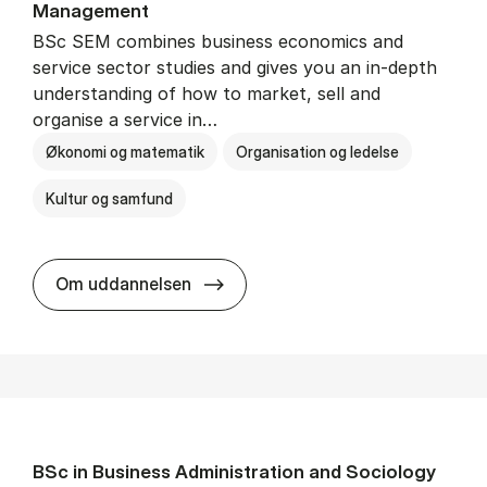
Man­age­ment
BSc SEM combines business economics and
service sector studies and gives you an in-depth
understanding of how to market, sell and
organise a service in…
Økonomi og matematik
Organisation og ledelse
Kultur og samfund
BSc in Busi­ness Ad­min­is­tra­tio
Om uddannelsen
BSc in Busi­ness Ad­min­is­tra­tion and So­ci­ology