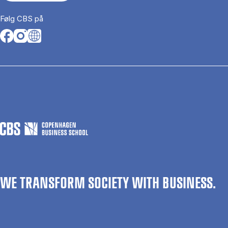
Følg CBS på
Opens in a new tab
Opens in a new tab
Opens in a new tab
WE TRANSFORM SOCIETY WITH BUSINESS.