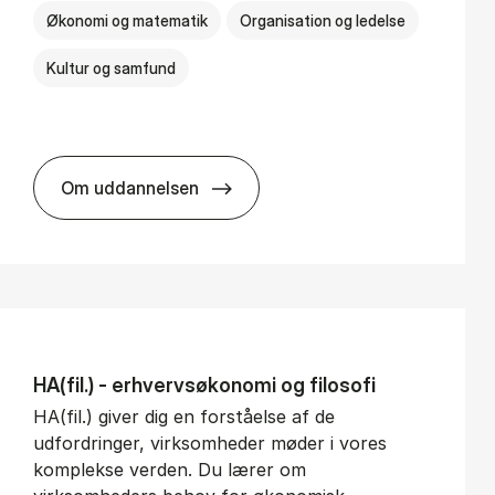
Økonomi og matematik
Organisation og ledelse
Kultur og samfund
Om uddannelsen
BSc in Busi­ness Ad­min­is­tra­tion and Ser­v
HA(fil.) - erhvervs­økonomi og fi­lo­so­fi
HA(fil.) giver dig en forståelse af de
udfordringer, virksomheder møder i vores
komplekse verden. Du lærer om