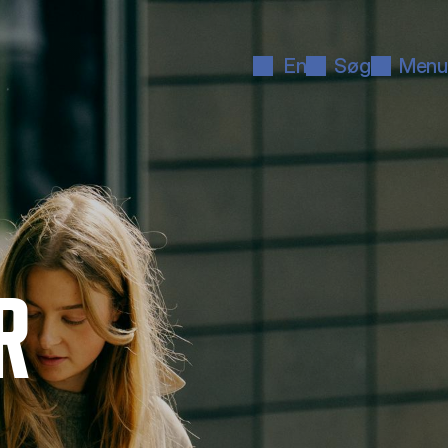
En
Søg
Menu
R