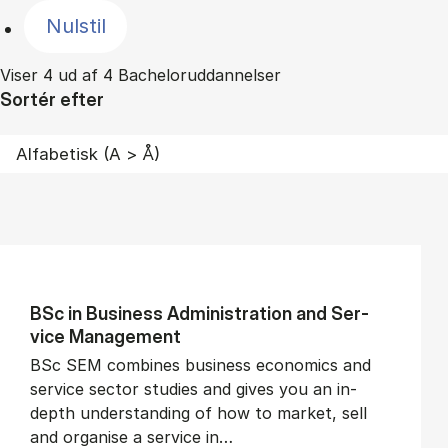
Nulstil
Viser 4 ud af 4 Bacheloruddannelser
Sortér efter
BSc in Busi­ness Ad­min­is­tra­tion and Ser­
vice Man­age­ment
BSc SEM combines business economics and
service sector studies and gives you an in-
depth understanding of how to market, sell
and organise a service in…