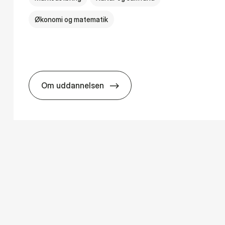
Økonomi og matematik
Om uddannelsen
­ology
HA i mar­keds- og kul­tu­r­a­na­ly­se