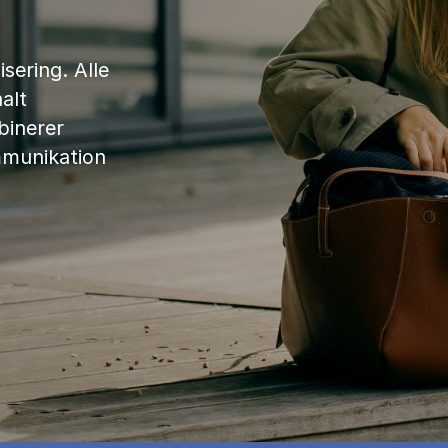
sering. Alle
alt
binerer
mmunikation