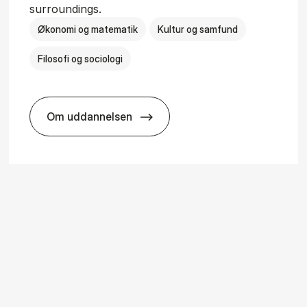
surroundings.
Økonomi og matematik
Kultur og samfund
Filosofi og sociologi
Om uddannelsen
ice Man­age­ment
BSc in Busi­ness Ad­min­is­tra­tion and So­ci