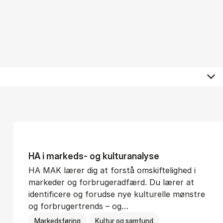
HA i mar­keds- og kul­tu­r­a­na­ly­se
HA MAK lærer dig at forstå omskiftelighed i
markeder og forbrugeradfærd. Du lærer at
identificere og forudse nye kulturelle mønstre
og forbrugertrends – og…
Markedsføring
Kultur og samfund