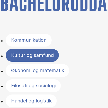
BACHELORUDDA
Filter by topics
Kommunikation
Kultur og samfund
Økonomi og matematik
Filosofi og sociologi
Handel og logistik