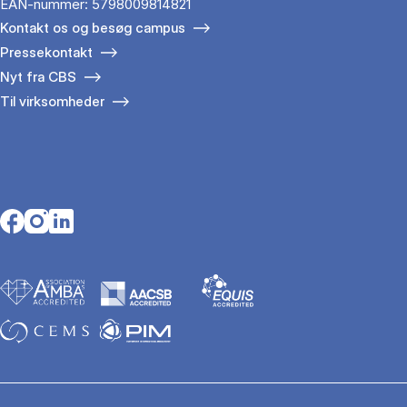
EAN-nummer: 5798009814821
Kontakt os og besøg campus
Pressekontakt
Nyt fra CBS
Til virksomheder
Opens in a new tab
Opens in a new tab
Opens in a new tab