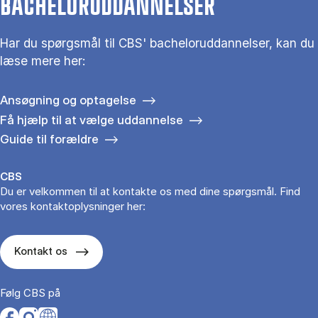
BACHELORUDDANNELSER
Har du spørgsmål til CBS' bacheloruddannelser, kan du
læse mere her:
Ansøgning og optagelse
Få hjælp til at vælge uddannelse
Guide til forældre
CBS
Du er velkommen til at kontakte os med dine spørgsmål. Find
vores kontaktoplysninger her:
Kontakt os
Følg CBS på
Opens in a new tab
Opens in a new tab
Opens in a new tab