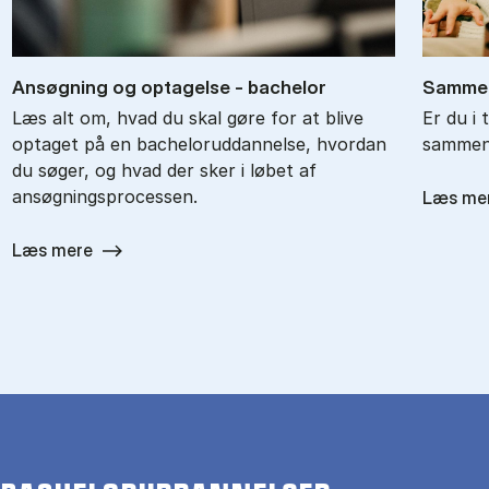
An­søg­ning og op­ta­gel­se - ba­chel­or
Sam­men
Læs alt om, hvad du skal gøre for at blive
Er du i 
optaget på en bacheloruddannelse, hvordan
sammenl
du søger, og hvad der sker i løbet af
ansøgningsprocessen.
Læs me
Læs mere