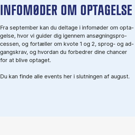
IN­FO­MØ­DER OM OP­TA­GEL­SE
Fra september kan du del­tage i in­fo­mø­der om op­ta­
gel­se, hvor vi gu­i­der dig igen­nem an­søg­nings­pro­
ces­sen, og for­tæl­ler om kvo­te 1 og 2, sprog- og ad­
gangs­krav, og hvordan du forbedrer dine chancer
for at blive optaget.
Du kan finde alle events her i slutningen af august.