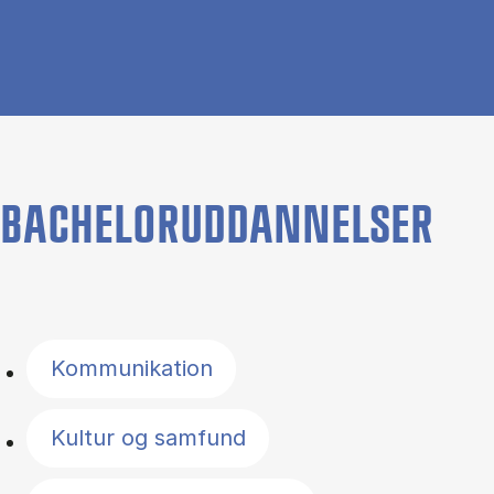
BACHELORUDDANNELSER
Filter by topics
Kommunikation
Kultur og samfund