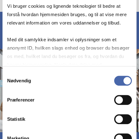
Vi bruger cookies og lignende teknologier til bedre at
forstå hvordan hjemmesiden bruges, og til at vise mere
relevant information om vores uddannelser og tilbud.
Med dit samtykke indsamler vi oplysninger som et
anonymt ID, hvilken slags enhed og browser du besøger
os med, hvilket land du besøger os fra, og hvordan du
bruger hjemmesiden. Nogle data deles med
tredjepartsværktøjer, som vi bruger til statistik og
Samtykkevalg
Nødvendig
markedsføring. Du bestemmer selv - og kan altid trække
dit samtykke tilbage via knappen nederst til højre.
Præferencer
Statistik
Marketing