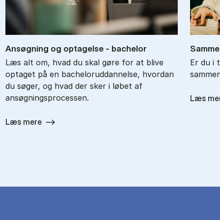
An­søg­ning og op­ta­gel­se - ba­chel­or
Sam­men
Læs alt om, hvad du skal gøre for at blive
Er du i 
optaget på en bacheloruddannelse, hvordan
sammenl
du søger, og hvad der sker i løbet af
ansøgningsprocessen.
Læs me
Læs mere