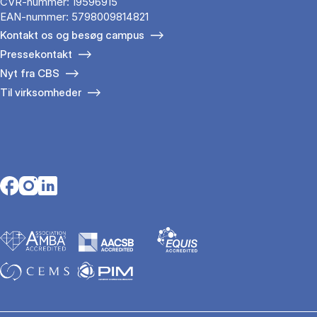
CVR-nummer: 19596915
EAN-nummer: 5798009814821
Kontakt os og besøg campus
Pressekontakt
Nyt fra CBS
Til virksomheder
Opens in a new tab
Opens in a new tab
Opens in a new tab