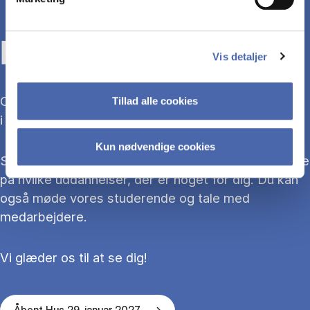
KOM TIL ÅBENT HUS
Vis detaljer
Overvejer du at søge ind på en bacheloruddannelse
Tillad alle cookies
i 2027?
Kun nødvendige cookies
Så kom med til Åbent Hus, hvor du kan blive klogere
på hvilke uddannelser, der er noget for dig. Du kan
også møde vores studerende og tale med
medarbejdere.
Vi glæder os til at se dig!
Åbent Hus 29. januar 2027