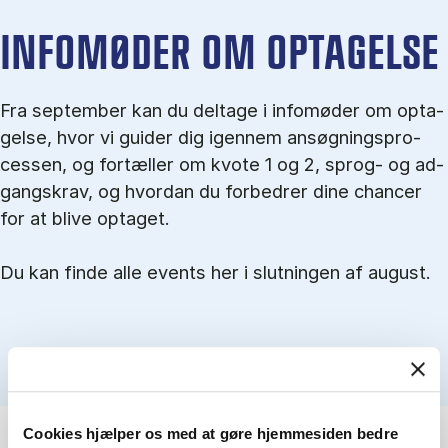
IN­FO­MØ­DER OM OP­TA­GEL­SE
Fra september kan du del­tage i in­fo­mø­der om op­ta­
gel­se, hvor vi gu­i­der dig igen­nem an­søg­nings­pro­
ces­sen, og for­tæl­ler om kvo­te 1 og 2, sprog- og ad­
gangs­krav, og hvordan du forbedrer dine chancer
for at blive optaget.
Du kan finde alle events her i slutningen af august.
Cookies hjælper os med at gøre hjemmesiden bedre