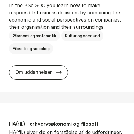
In the BSc SOC you learn how to make
responsible business decisions by combining the
economic and social perspectives on companies,
their organisation and their surroundings.
Økonomi og matematik
Kultur og samfund
Filosofi og sociologi
BSc in Busi­ness Ad­min­is­tra­tion 
Om uddannelsen
HA(fil.) - erhvervs­økonomi og fi­lo­so­fi
HA(fil.) giver dig en forståelse af de udfordringer,