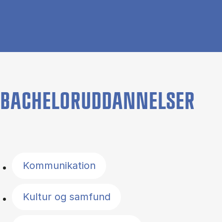
BACHELORUDDANNELSER
Filter by topics
Kommunikation
Kultur og samfund