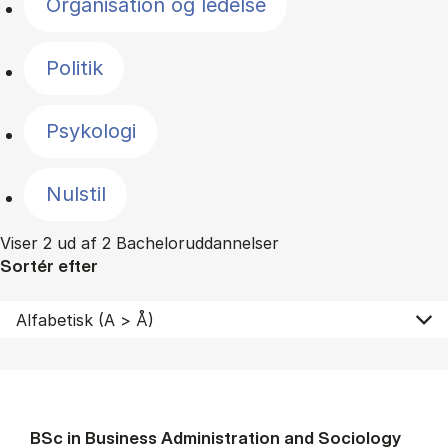
Organisation og ledelse
Politik
Psykologi
Nulstil
Viser 2 ud af 2 Bacheloruddannelser
Sortér efter
BSc in Busi­ness Ad­min­is­tra­tion and So­ci­ology