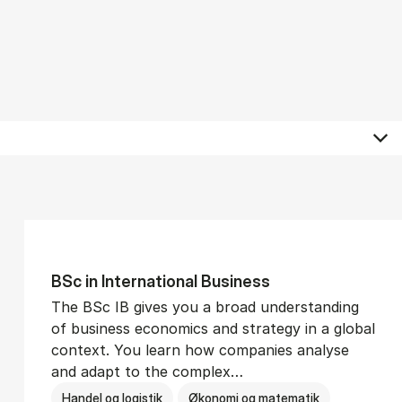
BSc in In­ter­na­tion­al Busi­ness
The BSc IB gives you a broad understanding
of business economics and strategy in a global
context. You learn how companies analyse
and adapt to the complex…
Handel og logistik
Økonomi og matematik