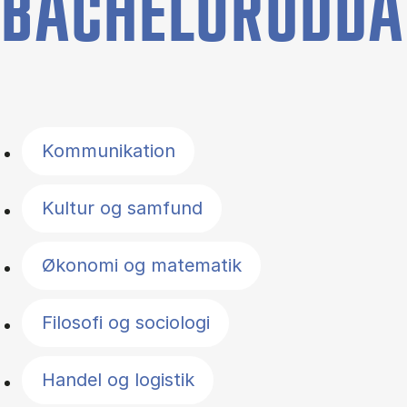
BACHELORUDDA
Filter by topics
Kommunikation
Kultur og samfund
Økonomi og matematik
Filosofi og sociologi
Handel og logistik