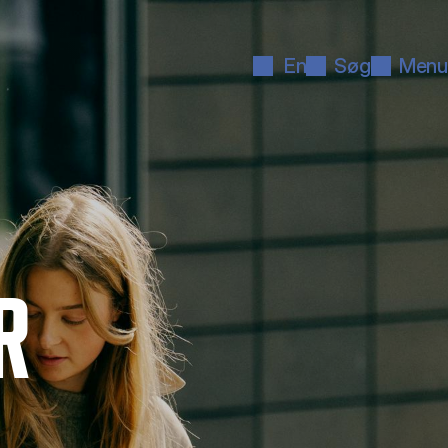
En
Søg
Menu
R