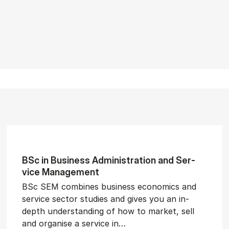
BSc in Busi­ness Ad­min­is­tra­tion and Ser­
vice Man­age­ment
BSc SEM combines business economics and
service sector studies and gives you an in-
depth understanding of how to market, sell
and organise a service in…