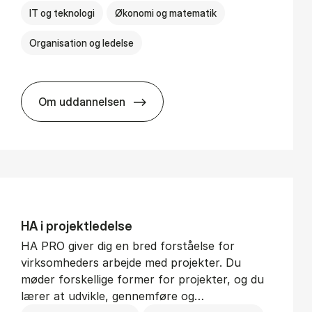
IT og teknologi
Økonomi og matematik
Organisation og ledelse
Om uddannelsen
BSc in Busi­ness Ad­min­is­tra­tion and Di­git
HA i pro­jekt­le­del­se
HA PRO giver dig en bred forståelse for
virksomheders arbejde med projekter. Du
møder forskellige former for projekter, og du
lærer at udvikle, gennemføre og…