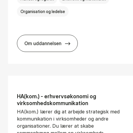
Organisation og ledelse
Om uddannelsen
­vice Man­age­ment
BSc in In­ter­na­tion­al Busi­ness
HA(kom.) - erhvervs­økonomi og
virksomheds­kommunikation
HA(kom.) lærer dig at arbejde strategisk med
kommunikation i virksomheder og andre
organisationer. Du lærer at skabe