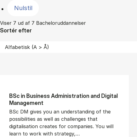
Nulstil
Viser 7 ud af 7 Bacheloruddannelser
Sortér efter
BSc in Busi­ness Ad­min­is­tra­tion and Di­git­al
Man­age­ment
BSc DM gives you an understanding of the
possibilities as well as challenges that
digitalisation creates for companies. You will
learn to work with strategy,…