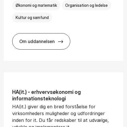
Økonomi og matematik
Organisation og ledelse
Kultur og samfund
Om uddannelsen
­al Man­age­ment
BSc in Busi­ness Ad­min­is­tra­tion and Ser
HA(it.) - erhvervs­økonomi og
informations­teknologi
HA(it.) giver dig en bred forståelse for
virksomheders muligheder og udfordringer
inden for it. Du får redskaber til at udvælge,