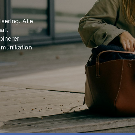
sering. Alle
alt
binerer
mmunikation