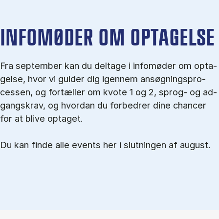
IN­FO­MØ­DER OM OP­TA­GEL­SE
Fra september kan du del­tage i in­fo­mø­der om op­ta­
gel­se, hvor vi gu­i­der dig igen­nem an­søg­nings­pro­
ces­sen, og for­tæl­ler om kvo­te 1 og 2, sprog- og ad­
gangs­krav, og hvordan du forbedrer dine chancer
for at blive optaget.
Du kan finde alle events her i slutningen af august.