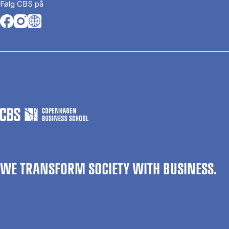
Følg CBS på
Opens in a new tab
Opens in a new tab
Opens in a new tab
WE TRANSFORM SOCIETY WITH BUSINESS.