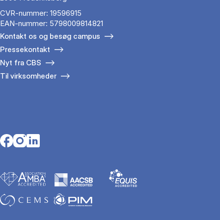
CVR-nummer: 19596915
EAN-nummer: 5798009814821
Kontakt os og besøg campus
Pressekontakt
Nyt fra CBS
Til virksomheder
Opens in a new tab
Opens in a new tab
Opens in a new tab