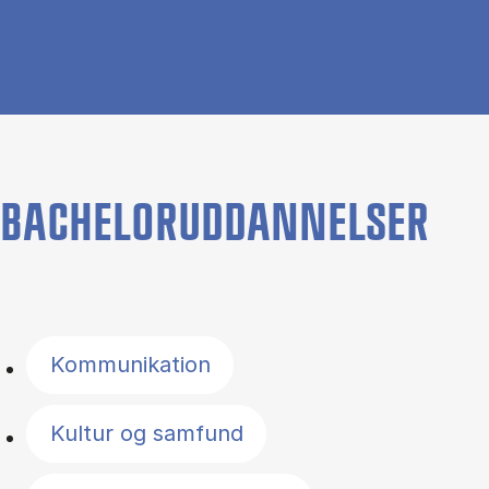
BACHELORUDDANNELSER
Filter by topics
Kommunikation
Kultur og samfund