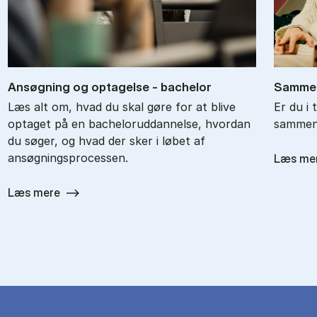
An­søg­ning og op­ta­gel­se - ba­chel­or
Sam­men
Læs alt om, hvad du skal gøre for at blive
Er du i 
optaget på en bacheloruddannelse, hvordan
sammenl
du søger, og hvad der sker i løbet af
ansøgningsprocessen.
Læs me
Læs mere