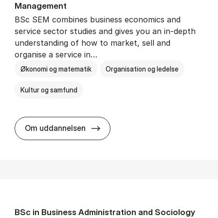
Man­age­ment
BSc SEM combines business economics and
service sector studies and gives you an in-depth
understanding of how to market, sell and
organise a service in…
Økonomi og matematik
Organisation og ledelse
Kultur og samfund
BSc in Busi­ness Ad­min­is­tra­tio
Om uddannelsen
BSc in Busi­ness Ad­min­is­tra­tion and So­ci­ology