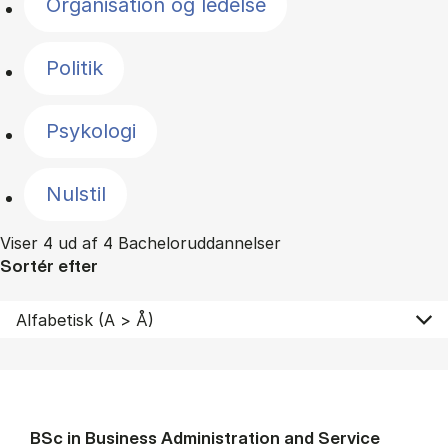
Organisation og ledelse
Politik
Psykologi
Nulstil
Viser 4 ud af 4 Bacheloruddannelser
Sortér efter
BSc in Busi­ness Ad­min­is­tra­tion and Ser­vice