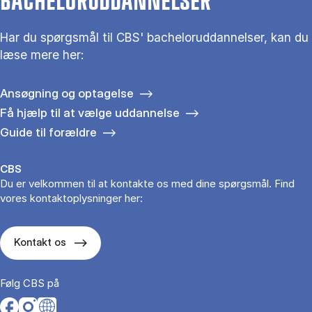
BACHELORUDDANNELSER
Har du spørgsmål til CBS' bacheloruddannelser, kan du
læse mere her:
Ansøgning og optagelse
Få hjælp til at vælge uddannelse
Guide til forældre
CBS
Du er velkommen til at kontakte os med dine spørgsmål. Find
vores kontaktoplysninger her:
Kontakt os
Følg CBS på
Opens in a new tab
Opens in a new tab
Opens in a new tab