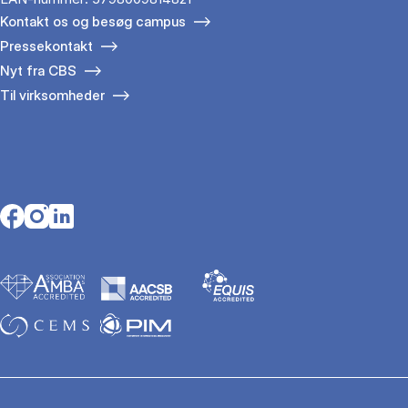
Kontakt os og besøg campus
Pressekontakt
Nyt fra CBS
Til virksomheder
Opens in a new tab
Opens in a new tab
Opens in a new tab