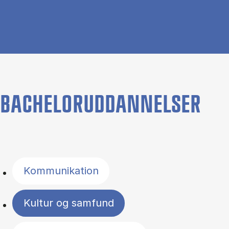
BACHELORUDDANNELSER
Filter by topics
Kommunikation
Kultur og samfund