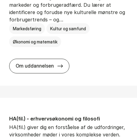
markeder og forbrugeradfærd. Du lærer at
identificere og forudse nye kulturelle mønstre og
forbrugertrends – og…
Markedsføring
Kultur og samfund
Økonomi og matematik
HA i mar­keds- og kul­tu­r­a­na­ly­se
Om uddannelsen
HA(fil.) - erhvervs­økonomi og fi­lo­so­fi
HA(fil.) giver dig en forståelse af de udfordringer,
virksomheder møder i vores komplekse verden.