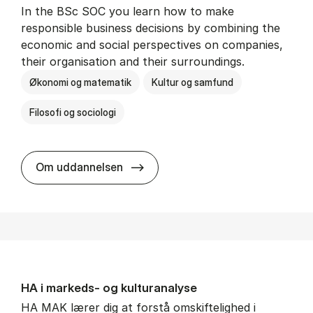
In the BSc SOC you learn how to make
responsible business decisions by combining the
economic and social perspectives on companies,
their organisation and their surroundings.
Økonomi og matematik
Kultur og samfund
Filosofi og sociologi
BSc in Busi­ness Ad­min­is­tra­tion 
Om uddannelsen
HA i mar­keds- og kul­tu­r­a­na­ly­se
HA MAK lærer dig at forstå omskiftelighed i