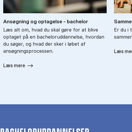
An­søg­ning og op­ta­gel­se - ba­chel­or
Sam­men
Læs alt om, hvad du skal gøre for at blive
Er du i 
optaget på en bacheloruddannelse, hvordan
sammenl
du søger, og hvad der sker i løbet af
ansøgningsprocessen.
Læs me
Læs mere