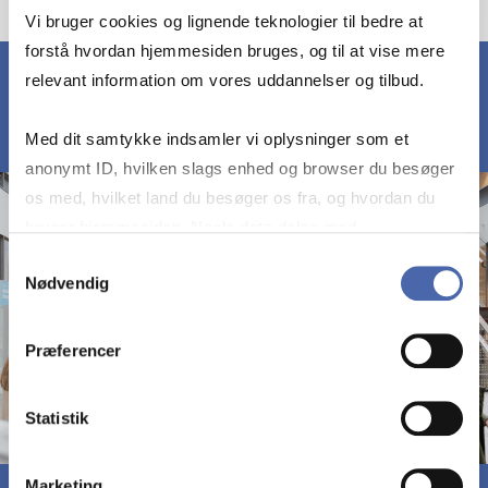
Vi bruger cookies og lignende teknologier til bedre at
forstå hvordan hjemmesiden bruges, og til at vise mere
relevant information om vores uddannelser og tilbud.
Med dit samtykke indsamler vi oplysninger som et
anonymt ID, hvilken slags enhed og browser du besøger
os med, hvilket land du besøger os fra, og hvordan du
bruger hjemmesiden. Nogle data deles med
tredjepartsværktøjer, som vi bruger til statistik og
Samtykkevalg
Nødvendig
markedsføring. Du bestemmer selv - og kan altid trække
dit samtykke tilbage via knappen nederst til højre.
Præferencer
Statistik
Marketing