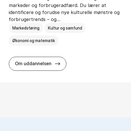
markeder og forbrugeradfærd. Du lærer at
identificere og forudse nye kulturelle mønstre og
forbrugertrends – og…
Markedsføring
Kultur og samfund
Økonomi og matematik
HA i mar­keds- og kul­tu­r­a­na­ly­se
Om uddannelsen