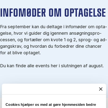
IN­FO­MØ­DER OM OP­TA­GEL­SE
Fra september kan du del­tage i in­fo­mø­der om op­ta­
gel­se, hvor vi gu­i­der dig igen­nem an­søg­nings­pro­
ces­sen, og for­tæl­ler om kvo­te 1 og 2, sprog- og ad­
gangs­krav, og hvordan du forbedrer dine chancer
for at blive optaget.
Du kan finde alle events her i slutningen af august.
Cookies hjælper os med at gøre hjemmesiden bedre