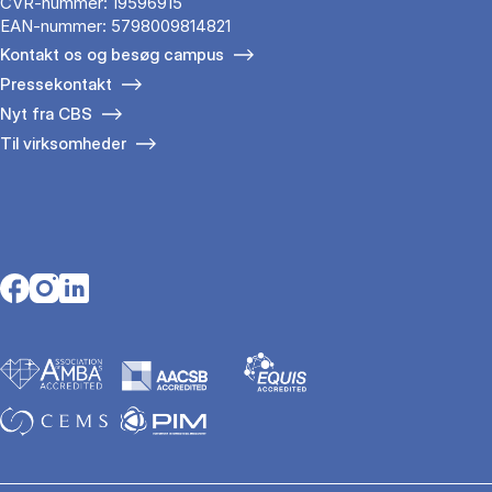
CVR-nummer: 19596915
EAN-nummer: 5798009814821
Kontakt os og besøg campus
Pressekontakt
Nyt fra CBS
Til virksomheder
Opens in a new tab
Opens in a new tab
Opens in a new tab