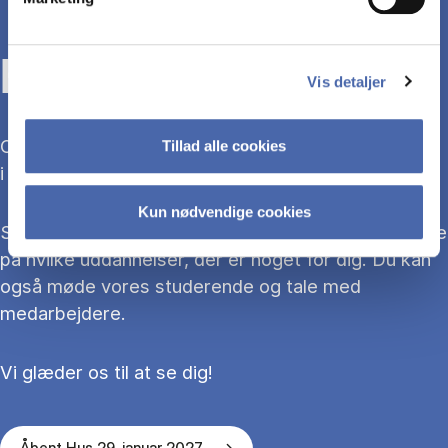
KOM TIL ÅBENT HUS
Vis detaljer
Overvejer du at søge ind på en bacheloruddannelse
Tillad alle cookies
i 2027?
Kun nødvendige cookies
Så kom med til Åbent Hus, hvor du kan blive klogere
på hvilke uddannelser, der er noget for dig. Du kan
også møde vores studerende og tale med
medarbejdere.
Vi glæder os til at se dig!
Åbent Hus 29. januar 2027