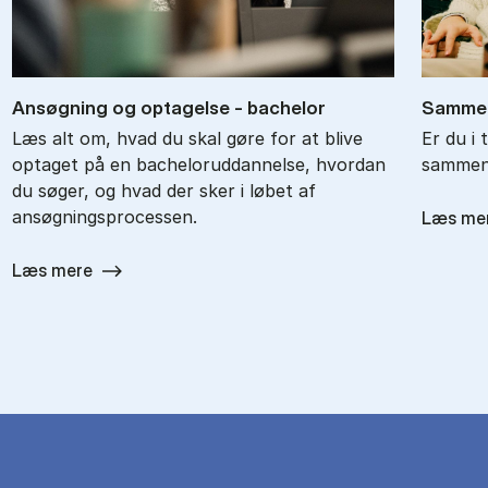
An­søg­ning og op­ta­gel­se - ba­chel­or
Sam­men
Læs alt om, hvad du skal gøre for at blive
Er du i 
optaget på en bacheloruddannelse, hvordan
sammenl
du søger, og hvad der sker i løbet af
ansøgningsprocessen.
Læs me
Læs mere