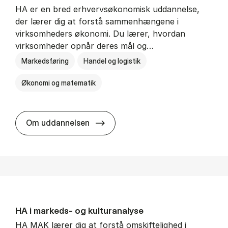
HA er en bred erhvervsøkonomisk uddannelse,
der lærer dig at forstå sammenhængene i
virksomheders økonomi. Du lærer, hvordan
virksomheder opnår deres mål og…
Markedsføring
Handel og logistik
Økonomi og matematik
HA al­men erhvervs­økonomi
Om uddannelsen
HA i mar­keds- og kul­tu­r­a­na­ly­se
HA MAK lærer dig at forstå omskiftelighed i