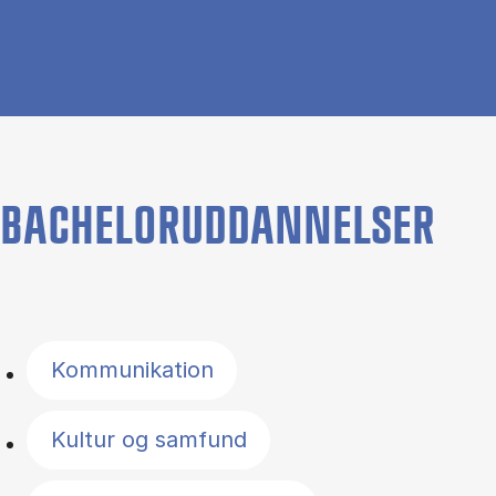
BACHELORUDDANNELSER
Filter by topics
Kommunikation
Kultur og samfund