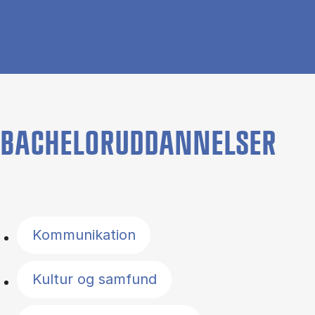
BACHELORUDDANNELSER
Filter by topics
Kommunikation
Kultur og samfund