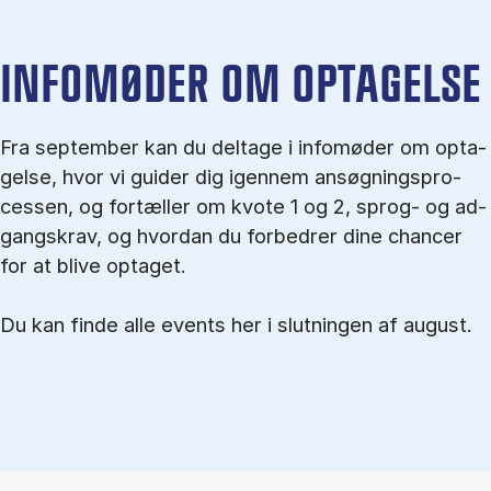
IN­FO­MØ­DER OM OP­TA­GEL­SE
Fra september kan du del­tage i in­fo­mø­der om op­ta­
gel­se, hvor vi gu­i­der dig igen­nem an­søg­nings­pro­
ces­sen, og for­tæl­ler om kvo­te 1 og 2, sprog- og ad­
gangs­krav, og hvordan du forbedrer dine chancer
for at blive optaget.
Du kan finde alle events her i slutningen af august.