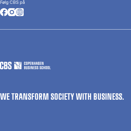
Følg CBS på
Opens in a new tab
Opens in a new tab
Opens in a new tab
WE TRANSFORM SOCIETY WITH BUSINESS.