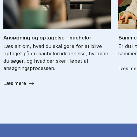
An­søg­ning og op­ta­gel­se - ba­chel­or
Sam­men
Læs alt om, hvad du skal gøre for at blive
Er du i 
optaget på en bacheloruddannelse, hvordan
sammenl
du søger, og hvad der sker i løbet af
ansøgningsprocessen.
Læs me
Læs mere