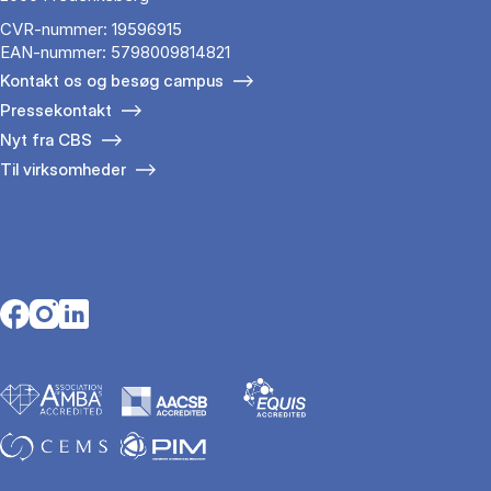
CVR-nummer: 19596915
EAN-nummer: 5798009814821
Kontakt os og besøg campus
Pressekontakt
Nyt fra CBS
Til virksomheder
Opens in a new tab
Opens in a new tab
Opens in a new tab