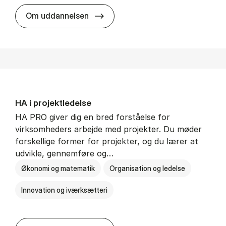
HA i mar­keds- og kul­tu­r­a­na­ly­se
Om uddannelsen
HA i pro­jekt­le­del­se
HA PRO giver dig en bred forståelse for
virksomheders arbejde med projekter. Du møder
forskellige former for projekter, og du lærer at
udvikle, gennemføre og…
Økonomi og matematik
Organisation og ledelse
Innovation og iværksætteri