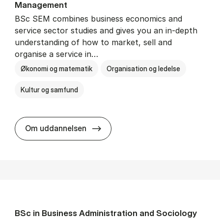
Man­age­ment
BSc SEM combines business economics and
service sector studies and gives you an in-depth
understanding of how to market, sell and
organise a service in…
Økonomi og matematik
Organisation og ledelse
Kultur og samfund
BSc in Busi­ness Ad­min­is­tra­tio
Om uddannelsen
BSc in Busi­ness Ad­min­is­tra­tion and So­ci­ology