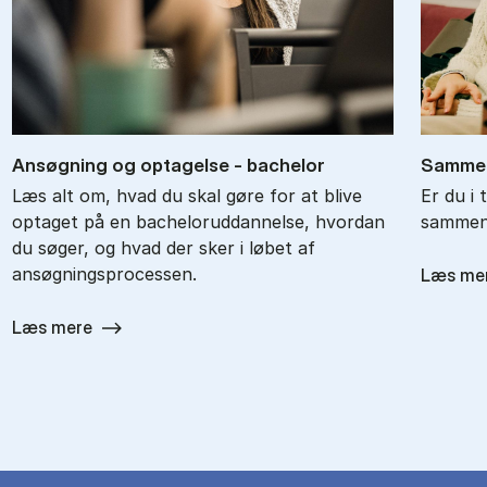
An­søg­ning og op­ta­gel­se - ba­chel­or
Sam­men
Læs alt om, hvad du skal gøre for at blive
Er du i 
optaget på en bacheloruddannelse, hvordan
sammenl
du søger, og hvad der sker i løbet af
ansøgningsprocessen.
Læs me
Læs mere