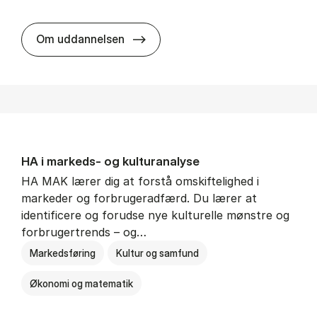
HA al­men erhvervs­økonomi
Om uddannelsen
HA i mar­keds- og kul­tu­r­a­na­ly­se
HA MAK lærer dig at forstå omskiftelighed i
markeder og forbrugeradfærd. Du lærer at
identificere og forudse nye kulturelle mønstre og
forbrugertrends – og…
Markedsføring
Kultur og samfund
Økonomi og matematik