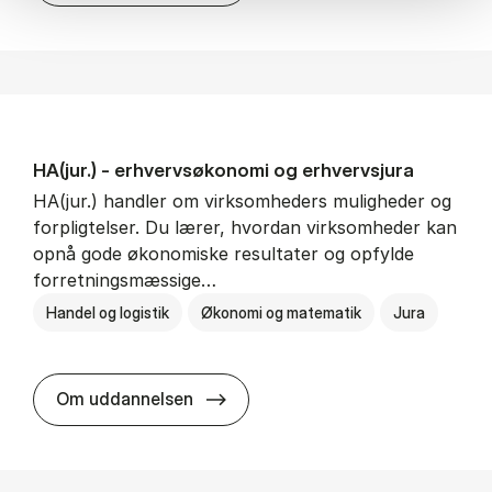
HA(jur.) - erhvervs­økonomi og erhvervs­jura
HA(jur.) handler om virksomheders muligheder og
forpligtelser. Du lærer, hvordan virksomheder kan
opnå gode økonomiske resultater og opfylde
forretningsmæssige…
Handel og logistik
Økonomi og matematik
Jura
HA(jur.) - erhvervs­økonomi og er
Om uddannelsen