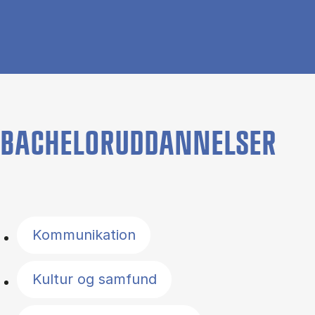
BACHELORUDDANNELSER
Filter by topics
Kommunikation
Kultur og samfund