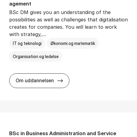
age­ment
BSc DM gives you an understanding of the
possibilities as well as challenges that digitalisation
creates for companies. You will learn to work
with strategy,…
IT og teknologi
Økonomi og matematik
Organisation og ledelse
BSc in Busi­ness Ad­min­is­tra­tion
Om uddannelsen
BSc in Busi­ness Ad­min­is­tra­tion and Ser­vice