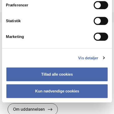
Præferencer
Statistik
Marketing
HA(it.) - erhvervs­økonomi og informations­
teknologi
HA(it.) giver dig en bred forståelse for
Vis detaljer
virksomheders muligheder og udfordringer inden
for it. Du får redskaber til at udvælge, udvikle og
implementere it…
Tillad alle cookies
IT og teknologi
Økonomi og matematik
Organisation og ledelse
Kun nødvendige cookies
HA(it.) - erhvervs­økonomi og in
Om uddannelsen