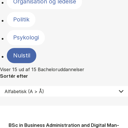
Organisation og ledelse
Politik
Psykologi
Nulstil
Viser 15 ud af 15 Bacheloruddannelser
Sortér efter
BSc in Busi­ness Ad­min­is­tra­tion and Di­git­al Man­