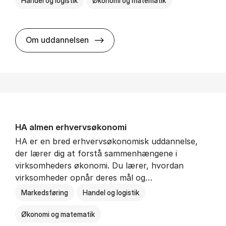
Handel og logistik
Økonomi og matematik
BSc in In­ter­na­tion­al Ship­ping a
Om uddannelsen
HA al­men erhvervs­økonomi
HA er en bred erhvervsøkonomisk uddannelse,
der lærer dig at forstå sammenhængene i
virksomheders økonomi. Du lærer, hvordan
virksomheder opnår deres mål og…
Markedsføring
Handel og logistik
Økonomi og matematik