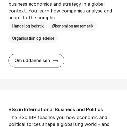
business economics and strategy in a global
context. You learn how companies analyse and
adapt to the complex…
Handel og logistik
Økonomi og matematik
Organisation og ledelse
BSc in In­ter­na­tion­al Busi­ness
Om uddannelsen
BSc in In­ter­na­tion­al Busi­ness and Polit­ics
The BSc IBP teaches you how economic and
political forces shape a globalising world - and