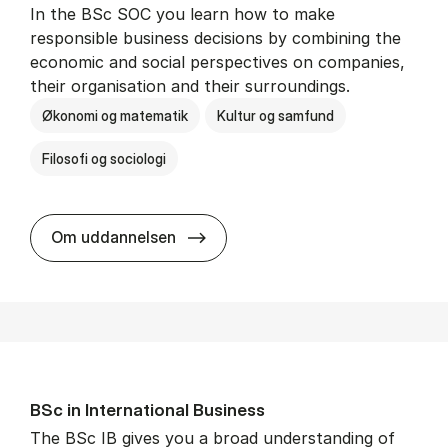
In the BSc SOC you learn how to make
responsible business decisions by combining the
economic and social perspectives on companies,
their organisation and their surroundings.
Økonomi og matematik
Kultur og samfund
Filosofi og sociologi
BSc in Busi­ness Ad­min­is­tra­tion 
Om uddannelsen
BSc in In­ter­na­tion­al Busi­ness
The BSc IB gives you a broad understanding of