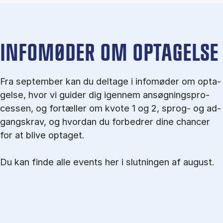
IN­FO­MØ­DER OM OP­TA­GEL­SE
Fra september kan du del­tage i in­fo­mø­der om op­ta­
gel­se, hvor vi gu­i­der dig igen­nem an­søg­nings­pro­
ces­sen, og for­tæl­ler om kvo­te 1 og 2, sprog- og ad­
gangs­krav, og hvordan du forbedrer dine chancer
for at blive optaget.
Du kan finde alle events her i slutningen af august.