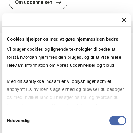
HA i pro­jekt­le­del­se
Om uddannelsen
Cookies hjælper os med at gøre hjemmesiden bedre
Vi bruger cookies og lignende teknologier til bedre at
HA(fil.) - erhvervs­økonomi og fi­lo­so­fi
forstå hvordan hjemmesiden bruges, og til at vise mere
HA(fil.) giver dig en forståelse af de udfordringer,
relevant information om vores uddannelser og tilbud.
virksomheder møder i vores komplekse verden.
Du lærer om virksomheders behov for økonomisk
Med dit samtykke indsamler vi oplysninger som et
effektivitet og…
anonymt ID, hvilken slags enhed og browser du besøger
Økonomi og matematik
Kultur og samfund
os med, hvilket land du besøger os fra, og hvordan du
Filosofi og sociologi
bruger hjemmesiden. Nogle data deles med
tredjepartsværktøjer, som vi bruger til statistik og
Samtykkevalg
Nødvendig
markedsføring. Du bestemmer selv - og kan altid trække
HA(fil.) - erhvervs­økonomi og fi­lo­
Om uddannelsen
dit samtykke tilbage via knappen nederst til højre.