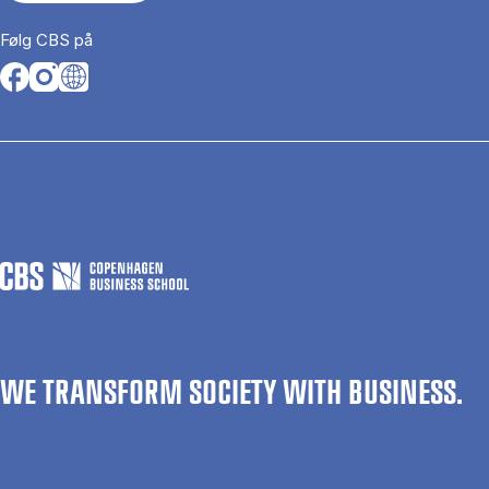
Følg CBS på
Opens in a new tab
Opens in a new tab
Opens in a new tab
WE TRANSFORM SOCIETY WITH BUSINESS.