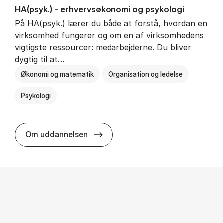
HA(psyk.) - erhvervs­økonomi og psy­ko­lo­gi
På HA(psyk.) lærer du både at forstå, hvordan en
virksomhed fungerer og om en af virksomhedens
vigtigste ressourcer: medarbejderne. Du bliver
dygtig til at…
Økonomi og matematik
Organisation og ledelse
Psykologi
HA(psyk.) - erhvervs­økonomi og ps
Om uddannelsen