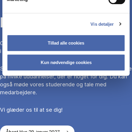
KOM TIL ÅBENT HUS
Vis detaljer
Overvejer du at søge ind på en bacheloruddannelse
Tillad alle cookies
i 2027?
Kun nødvendige cookies
Så kom med til Åbent Hus, hvor du kan blive klogere
på hvilke uddannelser, der er noget for dig. Du kan
også møde vores studerende og tale med
medarbejdere.
Vi glæder os til at se dig!
Åbent Hus 29. januar 2027