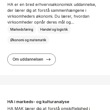
HA er en bred erhvervsøkonomisk uddannelse,
der lærer dig at forstå sammenhængene i
virksomheders økonomi. Du lærer, hvordan
virksomheder opnår deres mål og…
Markedsføring
Handel og logistik
Økonomi og matematik
HA al­men erhvervs­økonomi
Om uddannelsen
HA i mar­keds- og kul­tu­r­a­na­ly­se
HA MAK lærer dig at forstå omskiftelighed i