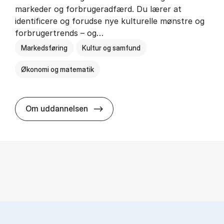
markeder og forbrugeradfærd. Du lærer at
identificere og forudse nye kulturelle mønstre og
forbrugertrends – og…
Markedsføring
Kultur og samfund
Økonomi og matematik
HA i mar­keds- og kul­tu­r­a­na­ly­se
Om uddannelsen