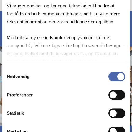
Vi bruger cookies og lignende teknologier til bedre at
forstå hvordan hjemmesiden bruges, og til at vise mere
relevant information om vores uddannelser og tilbud.
Med dit samtykke indsamler vi oplysninger som et
anonymt ID, hvilken slags enhed og browser du besøger
os med, hvilket land du besøger os fra, og hvordan du
bruger hjemmesiden. Nogle data deles med
tredjepartsværktøjer, som vi bruger til statistik og
Samtykkevalg
Nødvendig
markedsføring. Du bestemmer selv - og kan altid trække
dit samtykke tilbage via knappen nederst til højre.
Præferencer
Statistik
Marketing