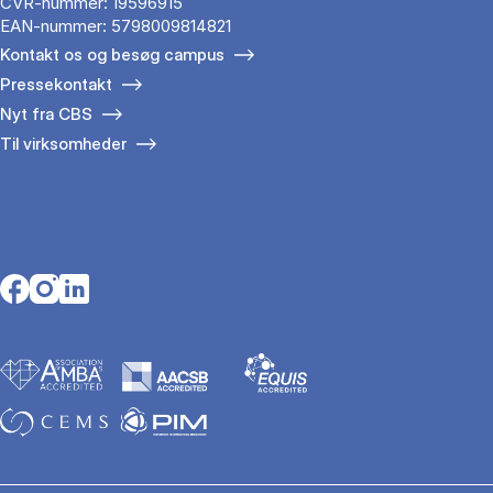
CVR-nummer: 19596915
EAN-nummer: 5798009814821
Kontakt os og besøg campus
Pressekontakt
Nyt fra CBS
Til virksomheder
Opens in a new tab
Opens in a new tab
Opens in a new tab