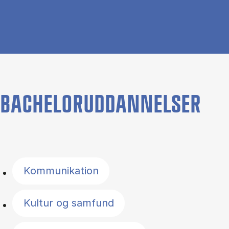
BACHELORUDDANNELSER
Filter by topics
Kommunikation
Kultur og samfund