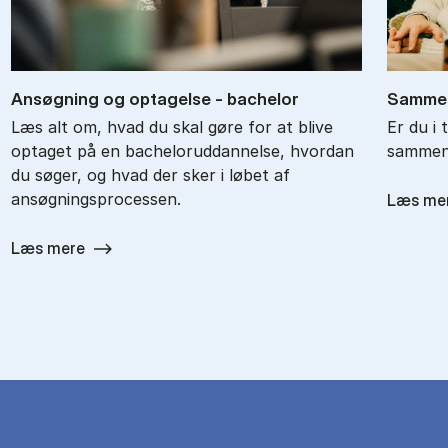
An­søg­ning og op­ta­gel­se - ba­chel­or
Sam­men
Læs alt om, hvad du skal gøre for at blive
Er du i 
optaget på en bacheloruddannelse, hvordan
sammenl
du søger, og hvad der sker i løbet af
ansøgningsprocessen.
Læs me
Læs mere