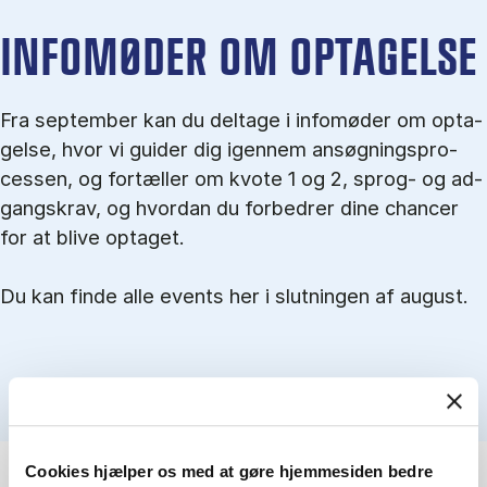
IN­FO­MØ­DER OM OP­TA­GEL­SE
Fra september kan du del­tage i in­fo­mø­der om op­ta­
gel­se, hvor vi gu­i­der dig igen­nem an­søg­nings­pro­
ces­sen, og for­tæl­ler om kvo­te 1 og 2, sprog- og ad­
gangs­krav, og hvordan du forbedrer dine chancer
for at blive optaget.
Du kan finde alle events her i slutningen af august.
Cookies hjælper os med at gøre hjemmesiden bedre