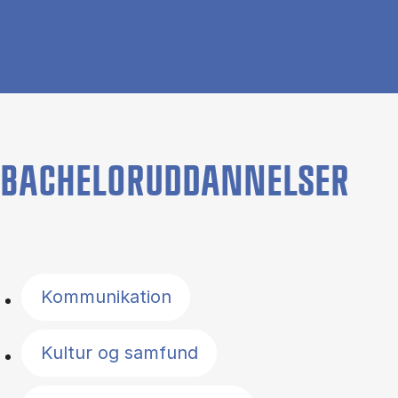
BACHELORUDDANNELSER
Filter by topics
Kommunikation
Kultur og samfund