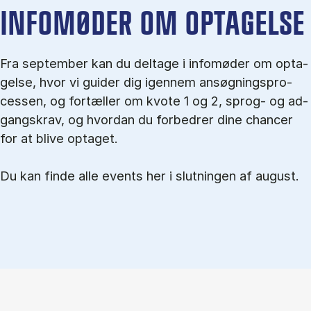
IN­FO­MØ­DER OM OP­TA­GEL­SE
Fra september kan du del­tage i in­fo­mø­der om op­ta­
gel­se, hvor vi gu­i­der dig igen­nem an­søg­nings­pro­
ces­sen, og for­tæl­ler om kvo­te 1 og 2, sprog- og ad­
gangs­krav, og hvordan du forbedrer dine chancer
for at blive optaget.
Du kan finde alle events her i slutningen af august.