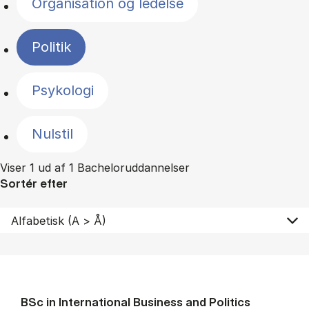
Organisation og ledelse
Politik
Psykologi
Nulstil
Viser 1 ud af 1 Bacheloruddannelser
Sortér efter
BSc in In­ter­na­tion­al Busi­ness and Polit­ics