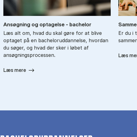
An­søg­ning og op­ta­gel­se - ba­chel­or
Sam­men
Læs alt om, hvad du skal gøre for at blive
Er du i 
optaget på en bacheloruddannelse, hvordan
sammenl
du søger, og hvad der sker i løbet af
ansøgningsprocessen.
Læs me
Læs mere