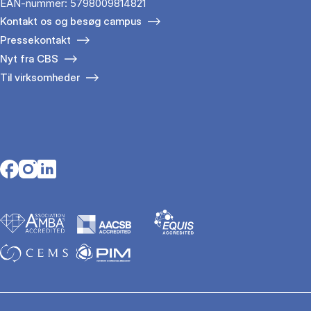
EAN-nummer: 5798009814821
Kontakt os og besøg campus
Pressekontakt
Nyt fra CBS
Til virksomheder
Opens in a new tab
Opens in a new tab
Opens in a new tab