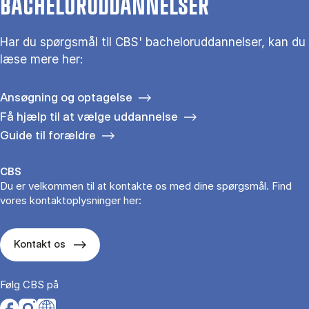
BACHELORUDDANNELSER
Har du spørgsmål til CBS' bacheloruddannelser, kan du
læse mere her:
Ansøgning og optagelse
Få hjælp til at vælge uddannelse
Guide til forældre
CBS
Du er velkommen til at kontakte os med dine spørgsmål. Find
vores kontaktoplysninger her:
Kontakt os
Følg CBS på
Opens in a new tab
Opens in a new tab
Opens in a new tab