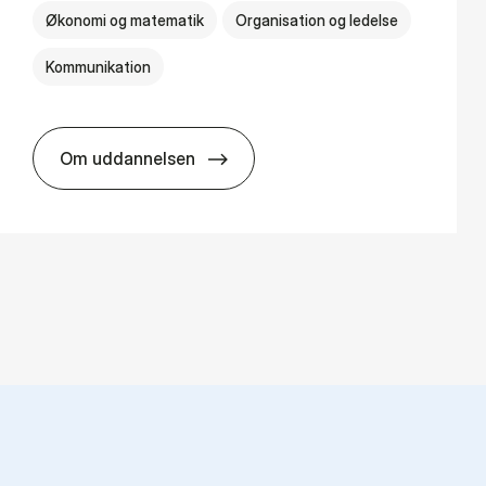
Økonomi og matematik
Organisation og ledelse
Kommunikation
Om uddannelsen
HA(kom.) - erhvervs­økonomi og virksomh