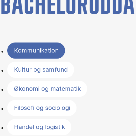
BACHELORUDDA
Filter by topics
Kommunikation
Kultur og samfund
Økonomi og matematik
Filosofi og sociologi
Handel og logistik