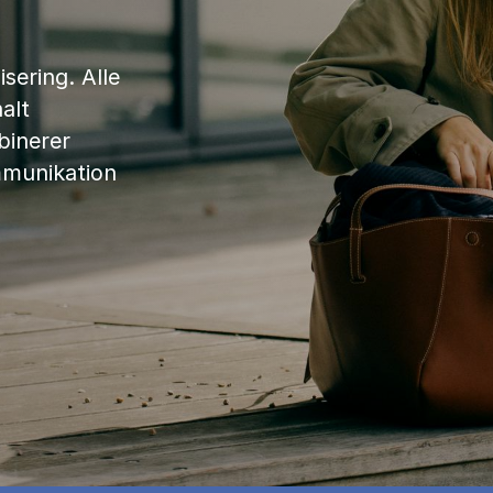
sering. Alle
alt
binerer
mmunikation