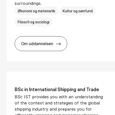
surroundings.
Økonomi og matematik
Kultur og samfund
Filosofi og sociologi
Om uddannelsen
­vice Man­age­ment
BSc in Busi­ness Ad­min­is­tra­tion and So­
BSc in In­ter­na­tion­al Ship­ping and Trade
BSc IST provides you with an understanding
of the context and strategies of the global
shipping industry and prepares you for