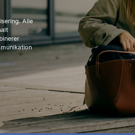
sering. Alle
alt
binerer
mmunikation