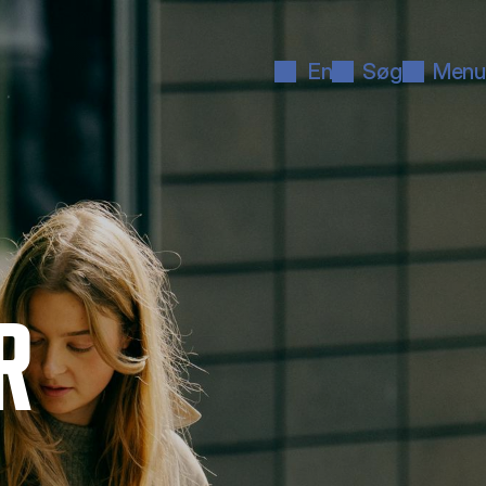
En
Søg
Menu
R