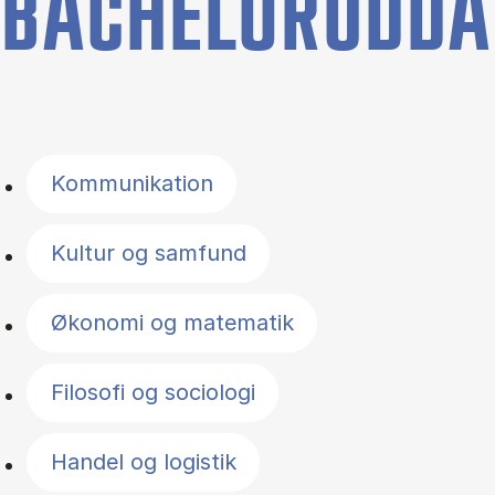
BACHELORUDDA
Filter by topics
Kommunikation
Kultur og samfund
Økonomi og matematik
Filosofi og sociologi
Handel og logistik