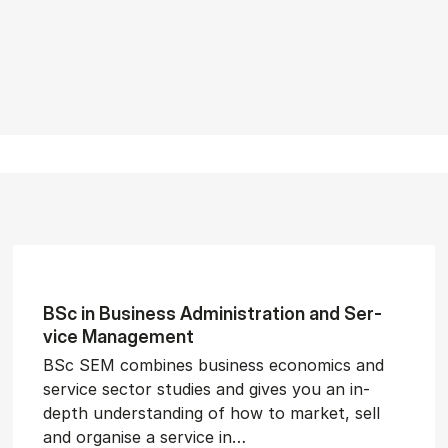
BSc in Busi­ness Ad­min­is­tra­tion and Ser­
vice Man­age­ment
BSc SEM combines business economics and
service sector studies and gives you an in-
depth understanding of how to market, sell
and organise a service in…