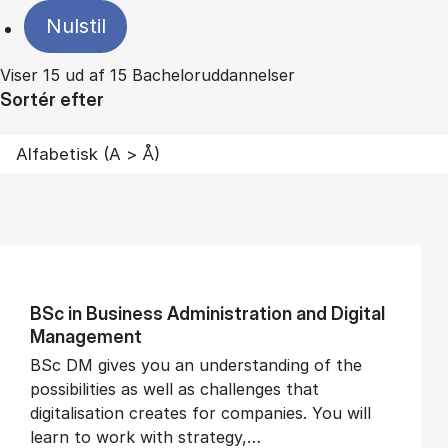
Nulstil
Viser 15 ud af 15 Bacheloruddannelser
Sortér efter
BSc in Busi­ness Ad­min­is­tra­tion and Di­git­al
Man­age­ment
BSc DM gives you an understanding of the
possibilities as well as challenges that
digitalisation creates for companies. You will
learn to work with strategy,…