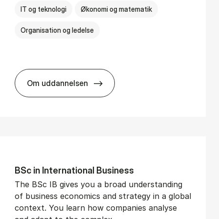
IT og teknologi
Økonomi og matematik
Organisation og ledelse
Om uddannelsen
BSc in Busi­ness Ad­min­is­tra­tion and Di­git
BSc in In­ter­na­tion­al Busi­ness
The BSc IB gives you a broad understanding
of business economics and strategy in a global
context. You learn how companies analyse