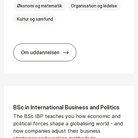
Økonomi og matematik
Organisation og ledelse
Kultur og samfund
Om uddannelsen
­al Man­age­ment
BSc in Busi­ness Ad­min­is­tra­tion and Ser
BSc in In­ter­na­tion­al Busi­ness and Polit­ics
The BSc IBP teaches you how economic and
political forces shape a globalising world - and
how companies adjust their business