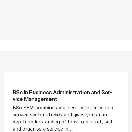
BSc in Busi­ness Ad­min­is­tra­tion and Ser­
vice Man­age­ment
BSc SEM combines business economics and
service sector studies and gives you an in-
depth understanding of how to market, sell
and organise a service in…