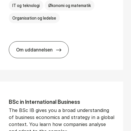
IT og teknologi
Økonomi og matematik
Organisation og ledelse
Om uddannelsen
BSc in Busi­ness Ad­min­is­tra­tion and Di­git
BSc in In­ter­na­tion­al Busi­ness
The BSc IB gives you a broad understanding
of business economics and strategy in a global
context. You learn how companies analyse