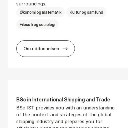
surroundings.
Økonomi og matematik
Kultur og samfund
Filosofi og sociologi
Om uddannelsen
­vice Man­age­ment
BSc in Busi­ness Ad­min­is­tra­tion and So­
BSc in In­ter­na­tion­al Ship­ping and Trade
BSc IST provides you with an understanding
of the context and strategies of the global
shipping industry and prepares you for