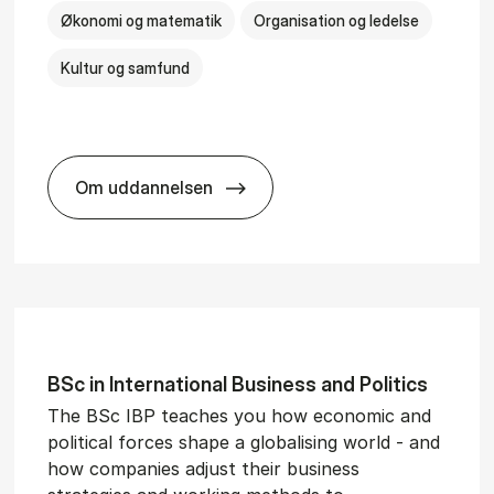
Økonomi og matematik
Organisation og ledelse
Kultur og samfund
Om uddannelsen
­al Man­age­ment
BSc in Busi­ness Ad­min­is­tra­tion and Ser
BSc in In­ter­na­tion­al Busi­ness and Polit­ics
The BSc IBP teaches you how economic and
political forces shape a globalising world - and
how companies adjust their business