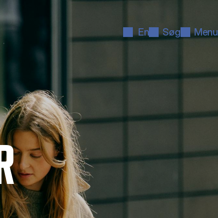
En
Søg
Menu
R