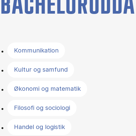
BACHELORUDDA
Filter by topics
Kommunikation
Kultur og samfund
Økonomi og matematik
Filosofi og sociologi
Handel og logistik