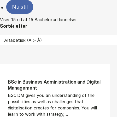
Nulstil
Viser 15 ud af 15 Bacheloruddannelser
Sortér efter
BSc in Busi­ness Ad­min­is­tra­tion and Di­git­al
Man­age­ment
BSc DM gives you an understanding of the
possibilities as well as challenges that
digitalisation creates for companies. You will
learn to work with strategy,…