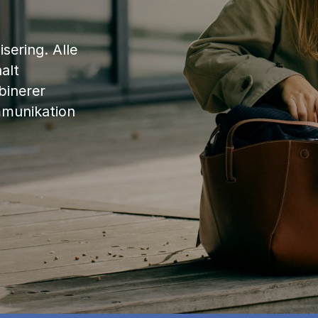
sering. Alle
alt
binerer
mmunikation