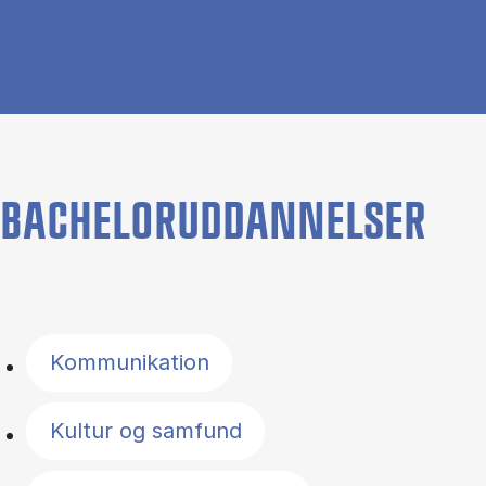
BACHELORUDDANNELSER
Filter by topics
Kommunikation
Kultur og samfund