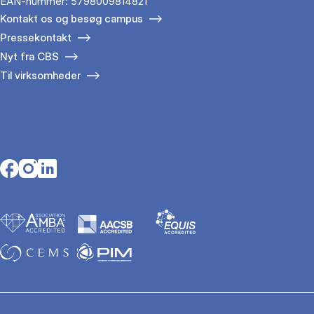
EAN-nummer: 5798009814821
Kontakt os og besøg campus
Pressekontakt
Nyt fra CBS
Til virksomheder
Opens in a new tab
Opens in a new tab
Opens in a new tab