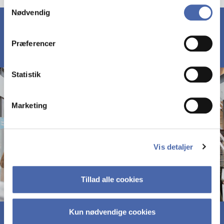
Samtykkevalg
Nødvendig
markedsføring. Du bestemmer selv - og kan altid trække
dit samtykke tilbage via knappen nederst til højre.
Præferencer
Statistik
Marketing
Vis detaljer
Tillad alle cookies
Kun nødvendige cookies