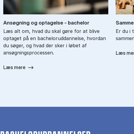
An­søg­ning og op­ta­gel­se - ba­chel­or
Sam­men
Læs alt om, hvad du skal gøre for at blive
Er du i 
optaget på en bacheloruddannelse, hvordan
sammenl
du søger, og hvad der sker i løbet af
ansøgningsprocessen.
Læs me
Læs mere