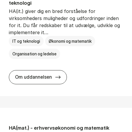
teknologi
HA(it.) giver dig en bred forståelse for
virksomheders muligheder og udfordringer inden
for it. Du får redskaber til at udvælge, udvikle og
implementere it…
IT og teknologi
Økonomi og matematik
Organisation og ledelse
HA(it.) - erhvervs­økonomi og in
Om uddannelsen
HA(mat.) - erhvervs­økonomi og ma­te­ma­tik