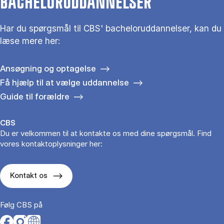
BACHELORUDDANNELSER
Har du spørgsmål til CBS' bacheloruddannelser, kan du
læse mere her:
Ansøgning og optagelse
Få hjælp til at vælge uddannelse
Guide til forældre
CBS
Du er velkommen til at kontakte os med dine spørgsmål. Find
vores kontaktoplysninger her:
Kontakt os
Følg CBS på
Opens in a new tab
Opens in a new tab
Opens in a new tab