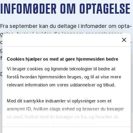
IN­FO­MØ­DER OM OP­TA­GEL­SE
Fra september kan du del­tage i in­fo­mø­der om op­ta­
gel­se, hvor vi gu­i­der dig igen­nem an­søg­nings­pro­
ces­sen, og for­tæl­ler om kvo­te 1 og 2, sprog- og ad­
gangs­krav, og hvordan du forbedrer dine chancer
for at blive optaget.
Cookies hjælper os med at gøre hjemmesiden bedre
Vi bruger cookies og lignende teknologier til bedre at
Du kan finde alle events her i slutningen af august.
forstå hvordan hjemmesiden bruges, og til at vise mere
relevant information om vores uddannelser og tilbud.
Med dit samtykke indsamler vi oplysninger som et
anonymt ID, hvilken slags enhed og browser du besøger
os med, hvilket land du besøger os fra, og hvordan du
bruger hjemmesiden. Nogle data deles med
tredjepartsværktøjer, som vi bruger til statistik og