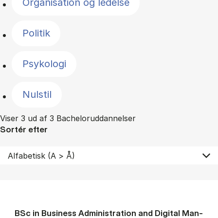
Organisation og ledelse
Politik
Psykologi
Nulstil
Viser 3 ud af 3 Bacheloruddannelser
Sortér efter
BSc in Busi­ness Ad­min­is­tra­tion and Di­git­al Man­