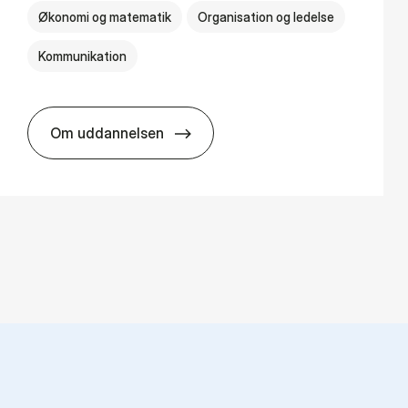
Økonomi og matematik
Organisation og ledelse
Kommunikation
Om uddannelsen
HA(kom.) - erhvervs­økonomi og virksomh