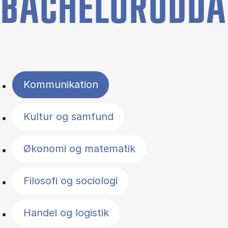
BACHELORUDDA
Filter by topics
Kommunikation
Kultur og samfund
Økonomi og matematik
Filosofi og sociologi
Handel og logistik