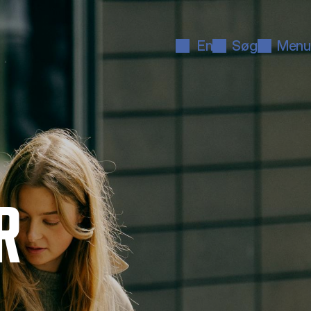
En
Søg
Menu
R