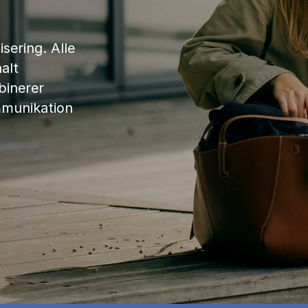
sering. Alle
alt
binerer
mmunikation