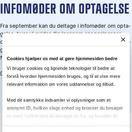
IN­FO­MØ­DER OM OP­TA­GEL­SE
Fra september kan du del­tage i in­fo­mø­der om op­ta­
gel­se, hvor vi gu­i­der dig igen­nem an­søg­nings­pro­
ces­sen, og for­tæl­ler om kvo­te 1 og 2, sprog- og ad­
gangs­krav, og hvordan du forbedrer dine chancer
for at blive optaget.
Cookies hjælper os med at gøre hjemmesiden bedre
Vi bruger cookies og lignende teknologier til bedre at
Du kan finde alle events her i slutningen af august.
forstå hvordan hjemmesiden bruges, og til at vise mere
relevant information om vores uddannelser og tilbud.
Med dit samtykke indsamler vi oplysninger som et
anonymt ID, hvilken slags enhed og browser du besøger
os med, hvilket land du besøger os fra, og hvordan du
bruger hjemmesiden. Nogle data deles med
tredjepartsværktøjer, som vi bruger til statistik og