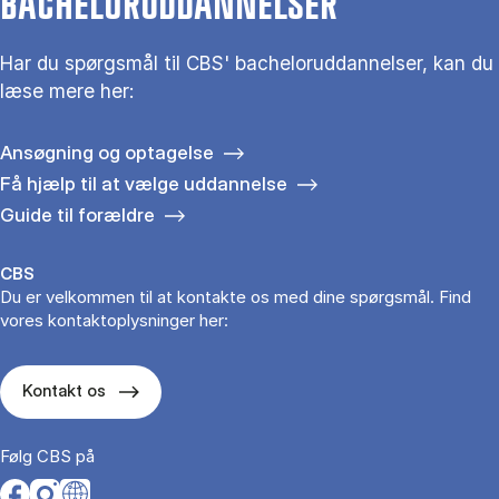
BACHELORUDDANNELSER
Har du spørgsmål til CBS' bacheloruddannelser, kan du
læse mere her:
Ansøgning og optagelse
Få hjælp til at vælge uddannelse
Guide til forældre
CBS
Du er velkommen til at kontakte os med dine spørgsmål. Find
vores kontaktoplysninger her:
Kontakt os
Følg CBS på
Opens in a new tab
Opens in a new tab
Opens in a new tab