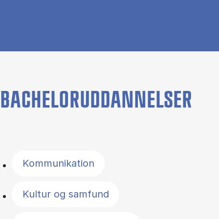
BACHELORUDDANNELSER
Filter by topics
Kommunikation
Kultur og samfund