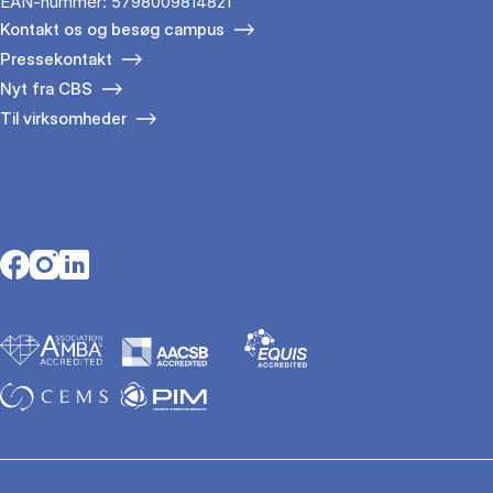
EAN-nummer: 5798009814821
Kontakt os og besøg campus
Pressekontakt
Nyt fra CBS
Til virksomheder
Opens in a new tab
Opens in a new tab
Opens in a new tab