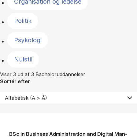
Organisation og ledelse
Politik
Psykologi
Nulstil
Viser 3 ud af 3 Bacheloruddannelser
Sortér efter
BSc in Busi­ness Ad­min­is­tra­tion and Di­git­al Man­