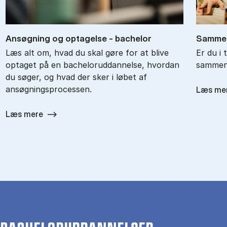
An­søg­ning og op­ta­gel­se - ba­chel­or
Sam­men
Læs alt om, hvad du skal gøre for at blive
Er du i 
optaget på en bacheloruddannelse, hvordan
sammenl
du søger, og hvad der sker i løbet af
ansøgningsprocessen.
Læs me
Læs mere