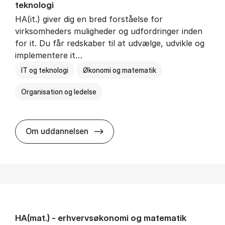
teknologi
HA(it.) giver dig en bred forståelse for
virksomheders muligheder og udfordringer inden
for it. Du får redskaber til at udvælge, udvikle og
implementere it…
IT og teknologi
Økonomi og matematik
Organisation og ledelse
HA(it.) - erhvervs­økonomi og in
Om uddannelsen
HA(mat.) - erhvervs­økonomi og ma­te­ma­tik