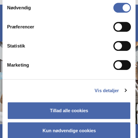
Samtykkevalg
Nødvendig
markedsføring. Du bestemmer selv - og kan altid trække
dit samtykke tilbage via knappen nederst til højre.
Præferencer
Statistik
Marketing
Vis detaljer
Tillad alle cookies
Kun nødvendige cookies