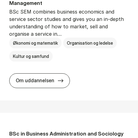
Man­age­ment
BSc SEM combines business economics and
service sector studies and gives you an in-depth
understanding of how to market, sell and
organise a service in…
Økonomi og matematik
Organisation og ledelse
Kultur og samfund
BSc in Busi­ness Ad­min­is­tra­tio
Om uddannelsen
BSc in Busi­ness Ad­min­is­tra­tion and So­ci­ology