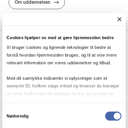
HA i pro­jekt­le­del­se
Om uddannelsen
Cookies hjælper os med at gøre hjemmesiden bedre
Vi bruger cookies og lignende teknologier til bedre at
HA(fil.) - erhvervs­økonomi og fi­lo­so­fi
forstå hvordan hjemmesiden bruges, og til at vise mere
HA(fil.) giver dig en forståelse af de udfordringer,
relevant information om vores uddannelser og tilbud.
virksomheder møder i vores komplekse verden.
Du lærer om virksomheders behov for økonomisk
Med dit samtykke indsamler vi oplysninger som et
effektivitet og…
anonymt ID, hvilken slags enhed og browser du besøger
Økonomi og matematik
Kultur og samfund
os med, hvilket land du besøger os fra, og hvordan du
Filosofi og sociologi
bruger hjemmesiden. Nogle data deles med
tredjepartsværktøjer, som vi bruger til statistik og
Samtykkevalg
Nødvendig
markedsføring. Du bestemmer selv - og kan altid trække
HA(fil.) - erhvervs­økonomi og fi­lo­
Om uddannelsen
dit samtykke tilbage via knappen nederst til højre.