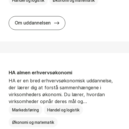
Handel og logistik
Økonomi og matematik
BSc in In­ter­na­tion­al Ship­ping a
Om uddannelsen
HA al­men erhvervs­økonomi
HA er en bred erhvervsøkonomisk uddannelse,
der lærer dig at forstå sammenhængene i
virksomheders økonomi. Du lærer, hvordan
virksomheder opnår deres mål og…
Markedsføring
Handel og logistik
Økonomi og matematik