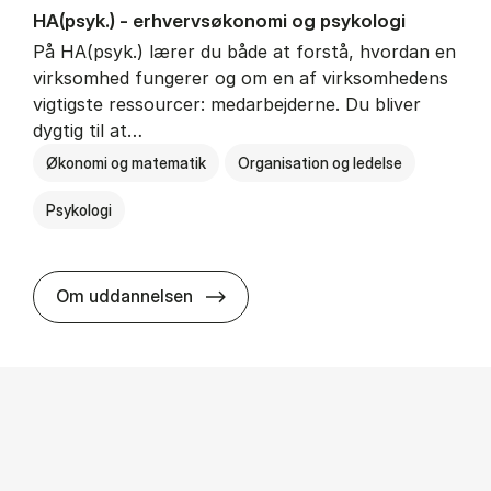
HA(psyk.) - erhvervs­økonomi og psy­ko­lo­gi
På HA(psyk.) lærer du både at forstå, hvordan en
virksomhed fungerer og om en af virksomhedens
vigtigste ressourcer: medarbejderne. Du bliver
dygtig til at…
Økonomi og matematik
Organisation og ledelse
Psykologi
HA(psyk.) - erhvervs­økonomi og ps
Om uddannelsen