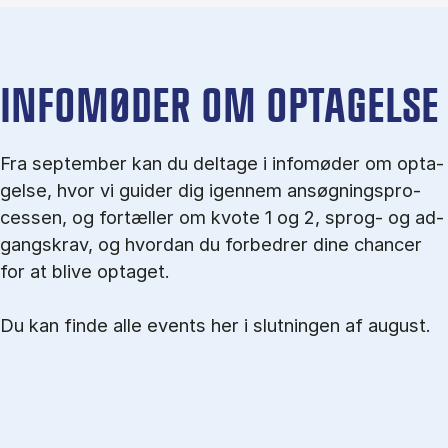
IN­FO­MØ­DER OM OP­TA­GEL­SE
Fra september kan du del­tage i in­fo­mø­der om op­ta­
gel­se, hvor vi gu­i­der dig igen­nem an­søg­nings­pro­
ces­sen, og for­tæl­ler om kvo­te 1 og 2, sprog- og ad­
gangs­krav, og hvordan du forbedrer dine chancer
for at blive optaget.
Du kan finde alle events her i slutningen af august.