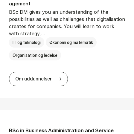
age­ment
BSc DM gives you an understanding of the
possibilities as well as challenges that digitalisation
creates for companies. You will learn to work
with strategy,…
IT og teknologi
Økonomi og matematik
Organisation og ledelse
BSc in Busi­ness Ad­min­is­tra­tion
Om uddannelsen
BSc in Busi­ness Ad­min­is­tra­tion and Ser­vice