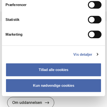
Præferencer
Statistik
Marketing
HA(it.) - erhvervs­økonomi og informations­
teknologi
HA(it.) giver dig en bred forståelse for
Vis detaljer
virksomheders muligheder og udfordringer inden
for it. Du får redskaber til at udvælge, udvikle og
implementere it…
Tillad alle cookies
IT og teknologi
Økonomi og matematik
Organisation og ledelse
Kun nødvendige cookies
HA(it.) - erhvervs­økonomi og in
Om uddannelsen