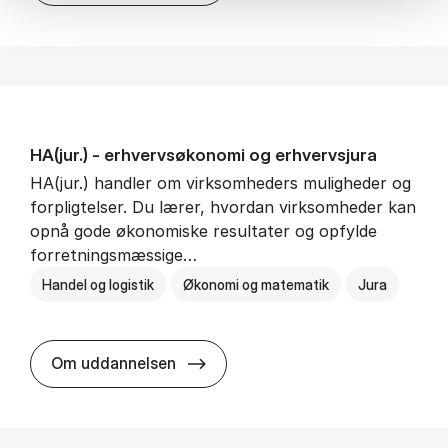
HA(jur.) - erhvervs­økonomi og erhvervs­jura
HA(jur.) handler om virksomheders muligheder og
forpligtelser. Du lærer, hvordan virksomheder kan
opnå gode økonomiske resultater og opfylde
forretningsmæssige…
Handel og logistik
Økonomi og matematik
Jura
HA(jur.) - erhvervs­økonomi og er
Om uddannelsen