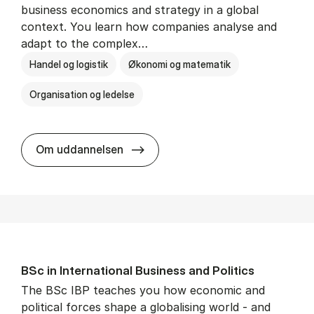
business economics and strategy in a global
context. You learn how companies analyse and
adapt to the complex…
Handel og logistik
Økonomi og matematik
Organisation og ledelse
BSc in In­ter­na­tion­al Busi­ness
Om uddannelsen
BSc in In­ter­na­tion­al Busi­ness and Polit­ics
The BSc IBP teaches you how economic and
political forces shape a globalising world - and