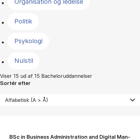
Organisation og ledelse
Politik
Psykologi
Nulstil
Viser 15 ud af 15 Bacheloruddannelser
Sortér efter
BSc in Busi­ness Ad­min­is­tra­tion and Di­git­al Man­