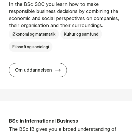
In the BSc SOC you learn how to make
responsible business decisions by combining the
economic and social perspectives on companies,
their organisation and their surroundings.
Økonomi og matematik
Kultur og samfund
Filosofi og sociologi
BSc in Busi­ness Ad­min­is­tra­tion 
Om uddannelsen
BSc in In­ter­na­tion­al Busi­ness
The BSc IB gives you a broad understanding of