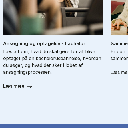
An­søg­ning og op­ta­gel­se - ba­chel­or
Sam­men
Læs alt om, hvad du skal gøre for at blive
Er du i 
optaget på en bacheloruddannelse, hvordan
sammenl
du søger, og hvad der sker i løbet af
ansøgningsprocessen.
Læs me
Læs mere