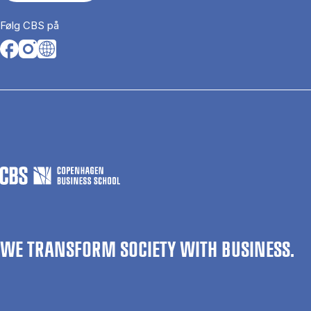
Følg CBS på
Opens in a new tab
Opens in a new tab
Opens in a new tab
WE TRANSFORM SOCIETY WITH BUSINESS.