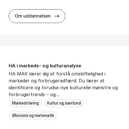
HA al­men erhvervs­økonomi
Om uddannelsen
HA i mar­keds- og kul­tu­r­a­na­ly­se
HA MAK lærer dig at forstå omskiftelighed i
markeder og forbrugeradfærd. Du lærer at
identificere og forudse nye kulturelle mønstre og
forbrugertrends – og…
Markedsføring
Kultur og samfund
Økonomi og matematik