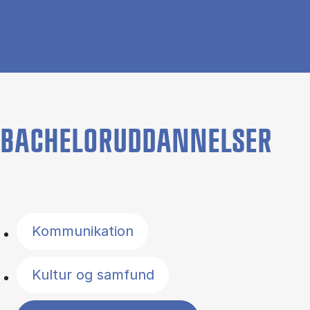
BACHELORUDDANNELSER
Filter by topics
Kommunikation
Kultur og samfund