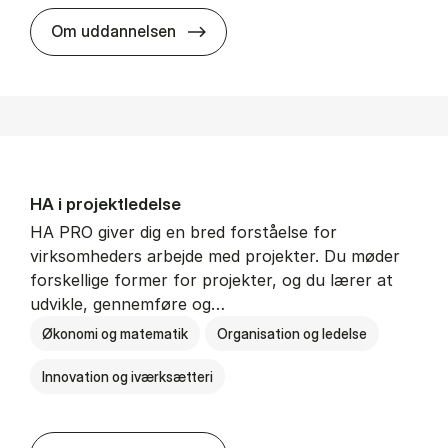
HA i mar­keds- og kul­tu­r­a­na­ly­se
Om uddannelsen
HA i pro­jekt­le­del­se
HA PRO giver dig en bred forståelse for
virksomheders arbejde med projekter. Du møder
forskellige former for projekter, og du lærer at
udvikle, gennemføre og…
Økonomi og matematik
Organisation og ledelse
Innovation og iværksætteri