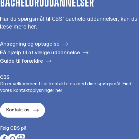
BACHELORUDDANNELSER
Har du spørgsmål til CBS' bacheloruddannelser, kan du
læse mere her:
Ansøgning og optagelse
Få hjælp til at vælge uddannelse
Guide til forældre
CBS
Du er velkommen til at kontakte os med dine spørgsmål. Find
vores kontaktoplysninger her:
Kontakt os
Følg CBS på
Opens in a new tab
Opens in a new tab
Opens in a new tab