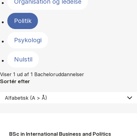
Organisation og ledelse
Politik
Psykologi
Nulstil
Viser 1 ud af 1 Bacheloruddannelser
Sortér efter
BSc in In­ter­na­tion­al Busi­ness and Polit­ics