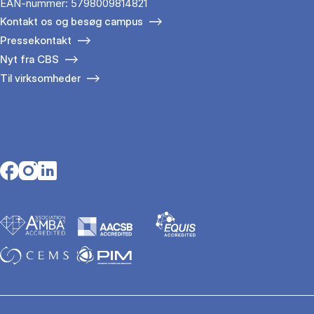
EAN-nummer: 5798009814821
Kontakt os og besøg campus
Pressekontakt
Nyt fra CBS
Til virksomheder
Opens in a new tab
Opens in a new tab
Opens in a new tab