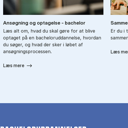
An­søg­ning og op­ta­gel­se - ba­chel­or
Sam­men
Læs alt om, hvad du skal gøre for at blive
Er du i 
optaget på en bacheloruddannelse, hvordan
sammenl
du søger, og hvad der sker i løbet af
ansøgningsprocessen.
Læs me
Læs mere