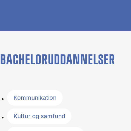
BACHELORUDDANNELSER
Filter by topics
Kommunikation
Kultur og samfund