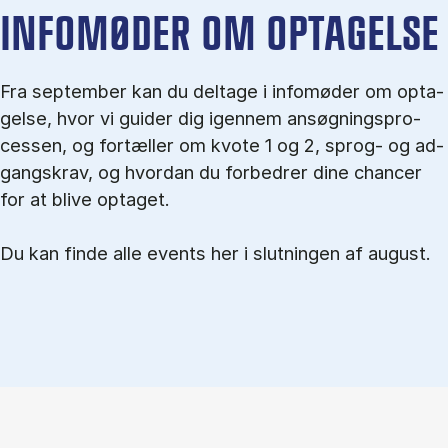
IN­FO­MØ­DER OM OP­TA­GEL­SE
Fra september kan du del­tage i in­fo­mø­der om op­ta­
gel­se, hvor vi gu­i­der dig igen­nem an­søg­nings­pro­
ces­sen, og for­tæl­ler om kvo­te 1 og 2, sprog- og ad­
gangs­krav, og hvordan du forbedrer dine chancer
for at blive optaget.
Du kan finde alle events her i slutningen af august.