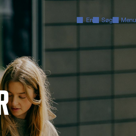
En
Søg
Menu
R