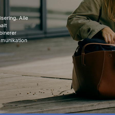
sering. Alle
alt
binerer
mmunikation