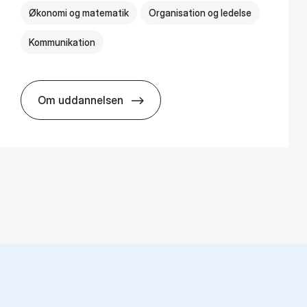
Økonomi og matematik
Organisation og ledelse
Kommunikation
Om uddannelsen
HA(kom.) - erhvervs­økonomi og virksomh