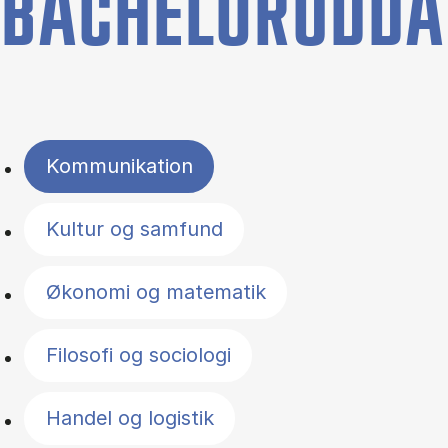
BACHELORUDDA
Filter by topics
Kommunikation
Kultur og samfund
Økonomi og matematik
Filosofi og sociologi
Handel og logistik