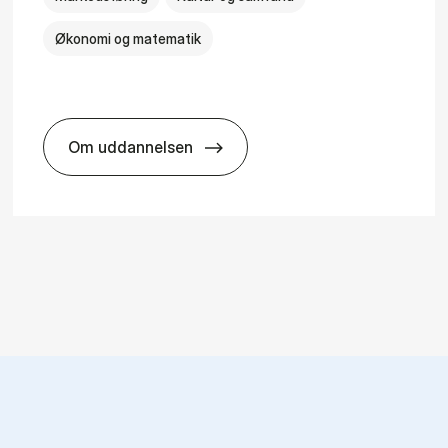
Økonomi og matematik
Om uddannelsen
HA i mar­keds- og kul­tu­r­a­na­ly­se