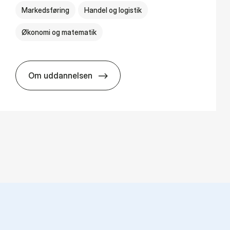
Markedsføring
Handel og logistik
Økonomi og matematik
Om uddannelsen
HA al­men erhvervs­økonomi