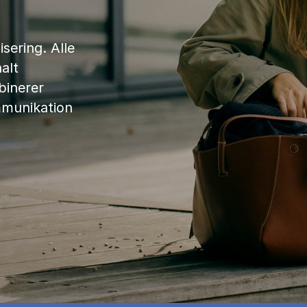
sering. Alle
alt
binerer
mmunikation