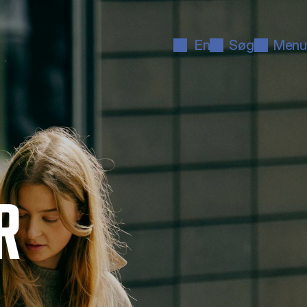
En
Søg
Menu
R