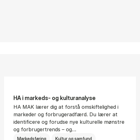
HA i mar­keds- og kul­tu­r­a­na­ly­se
HA MAK lærer dig at forstå omskiftelighed i
markeder og forbrugeradfærd. Du lærer at
identificere og forudse nye kulturelle mønstre
og forbrugertrends – og…
Markedsføring
Kultur og samfund