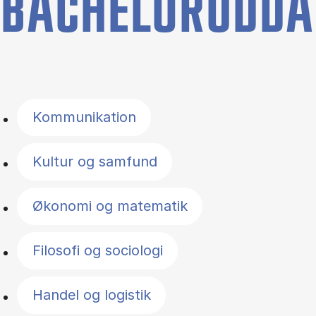
BACHELORUDDA
Filter by topics
Kommunikation
Kultur og samfund
Økonomi og matematik
Filosofi og sociologi
Handel og logistik