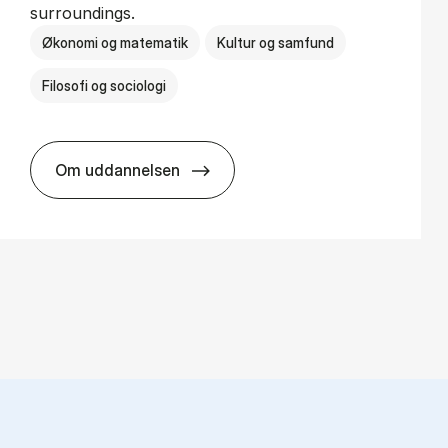
surroundings.
Økonomi og matematik
Kultur og samfund
Filosofi og sociologi
Om uddannelsen
BSc in Busi­ness Ad­min­is­tra­tion and So­ci­o