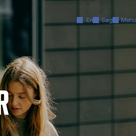
En
Søg
Menu
R