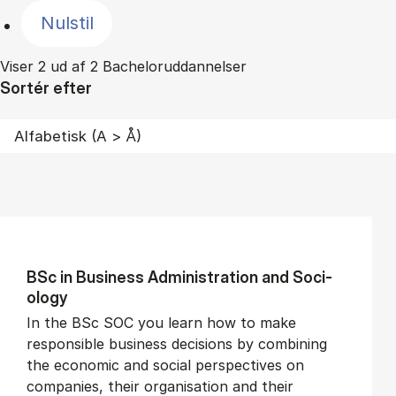
Nulstil
Viser 2 ud af 2 Bacheloruddannelser
Sortér efter
BSc in Busi­ness Ad­min­is­tra­tion and So­ci­
ology
In the BSc SOC you learn how to make
responsible business decisions by combining
the economic and social perspectives on
companies, their organisation and their