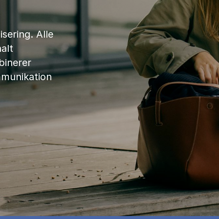
sering. Alle
alt
binerer
mmunikation