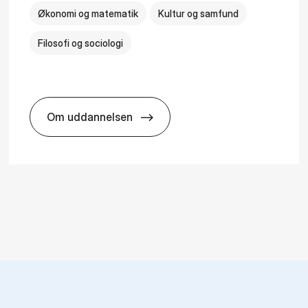
Økonomi og matematik
Kultur og samfund
Filosofi og sociologi
Om uddannelsen
logy
HA(fil.) - erhvervs­økonomi og fi­lo­so­fi