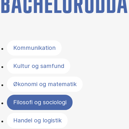
BACHELORUDDA
Filter by topics
Kommunikation
Kultur og samfund
Økonomi og matematik
Filosofi og sociologi
Handel og logistik