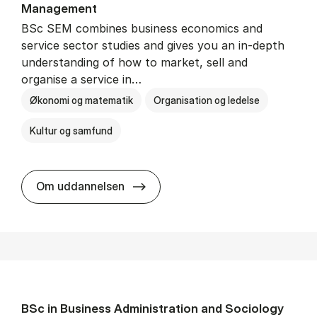
Man­age­ment
BSc SEM combines business economics and
service sector studies and gives you an in-depth
understanding of how to market, sell and
organise a service in…
Økonomi og matematik
Organisation og ledelse
Kultur og samfund
BSc in Busi­ness Ad­min­is­tra­tio
Om uddannelsen
BSc in Busi­ness Ad­min­is­tra­tion and So­ci­ology