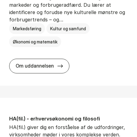
markeder og forbrugeradfærd. Du lærer at
identificere og forudse nye kulturelle mønstre og
forbrugertrends – og…
Markedsføring
Kultur og samfund
Økonomi og matematik
HA i mar­keds- og kul­tu­r­a­na­ly­se
Om uddannelsen
HA(fil.) - erhvervs­økonomi og fi­lo­so­fi
HA(fil.) giver dig en forståelse af de udfordringer,
virksomheder møder i vores komplekse verden.