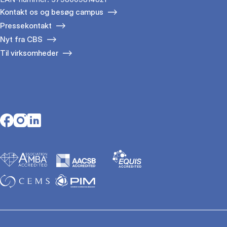
Kontakt os og besøg campus
Pressekontakt
Nyt fra CBS
Til virksomheder
Opens in a new tab
Opens in a new tab
Opens in a new tab