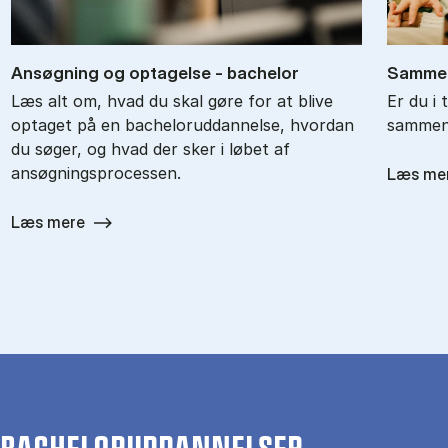
An­søg­ning og op­ta­gel­se - ba­chel­or
Sam­men
Læs alt om, hvad du skal gøre for at blive
Er du i 
optaget på en bacheloruddannelse, hvordan
sammenl
du søger, og hvad der sker i løbet af
ansøgningsprocessen.
Læs me
Læs mere