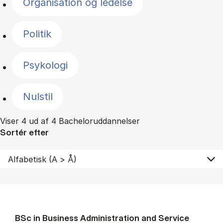
Organisation og ledelse
Politik
Psykologi
Nulstil
Viser 4 ud af 4 Bacheloruddannelser
Sortér efter
BSc in Busi­ness Ad­min­is­tra­tion and Ser­vice