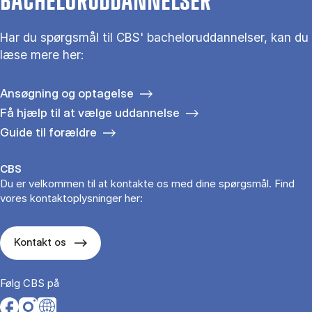
BACHELORUDDANNELSER
Har du spørgsmål til CBS' bacheloruddannelser, kan du
læse mere her:
Ansøgning og optagelse
Få hjælp til at vælge uddannelse
Guide til forældre
CBS
Du er velkommen til at kontakte os med dine spørgsmål. Find
vores kontaktoplysninger her:
Kontakt os
Følg CBS på
Opens in a new tab
Opens in a new tab
Opens in a new tab