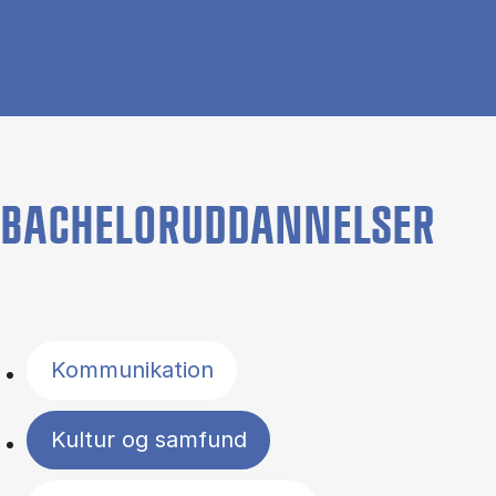
BACHELORUDDANNELSER
Filter by topics
Kommunikation
Kultur og samfund