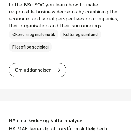
In the BSc SOC you learn how to make
responsible business decisions by combining the
economic and social perspectives on companies,
their organisation and their surroundings.
Økonomi og matematik
Kultur og samfund
Filosofi og sociologi
BSc in Busi­ness Ad­min­is­tra­tion 
Om uddannelsen
HA i mar­keds- og kul­tu­r­a­na­ly­se
HA MAK lærer dig at forstå omskiftelighed i