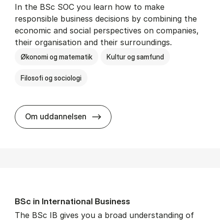
In the BSc SOC you learn how to make
responsible business decisions by combining the
economic and social perspectives on companies,
their organisation and their surroundings.
Økonomi og matematik
Kultur og samfund
Filosofi og sociologi
BSc in Busi­ness Ad­min­is­tra­tion 
Om uddannelsen
BSc in In­ter­na­tion­al Busi­ness
The BSc IB gives you a broad understanding of