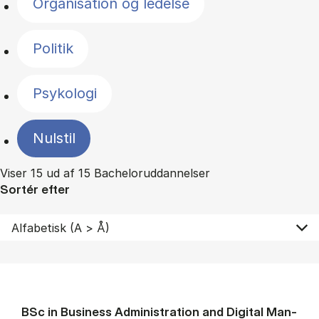
Organisation og ledelse
Politik
Psykologi
Nulstil
Viser 15 ud af 15 Bacheloruddannelser
Sortér efter
BSc in Busi­ness Ad­min­is­tra­tion and Di­git­al Man­