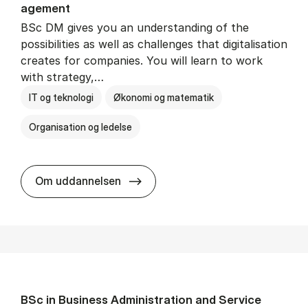
age­ment
BSc DM gives you an understanding of the
possibilities as well as challenges that digitalisation
creates for companies. You will learn to work
with strategy,…
IT og teknologi
Økonomi og matematik
Organisation og ledelse
BSc in Busi­ness Ad­min­is­tra­tion
Om uddannelsen
BSc in Busi­ness Ad­min­is­tra­tion and Ser­vice