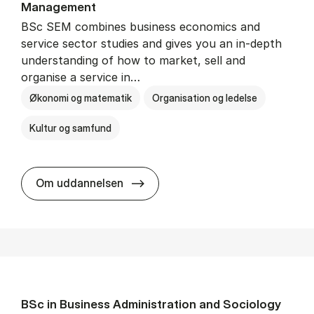
Man­age­ment
BSc SEM combines business economics and
service sector studies and gives you an in-depth
understanding of how to market, sell and
organise a service in…
Økonomi og matematik
Organisation og ledelse
Kultur og samfund
BSc in Busi­ness Ad­min­is­tra­tio
Om uddannelsen
BSc in Busi­ness Ad­min­is­tra­tion and So­ci­ology