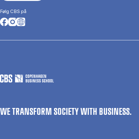
Følg CBS på
Opens in a new tab
Opens in a new tab
Opens in a new tab
WE TRANSFORM SOCIETY WITH BUSINESS.