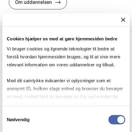
HA i pro­jekt­le­del­se
Om uddannelsen
Cookies hjælper os med at gøre hjemmesiden bedre
Vi bruger cookies og lignende teknologier til bedre at
HA(fil.) - erhvervs­økonomi og fi­lo­so­fi
forstå hvordan hjemmesiden bruges, og til at vise mere
HA(fil.) giver dig en forståelse af de udfordringer,
relevant information om vores uddannelser og tilbud.
virksomheder møder i vores komplekse verden.
Du lærer om virksomheders behov for økonomisk
Med dit samtykke indsamler vi oplysninger som et
effektivitet og…
anonymt ID, hvilken slags enhed og browser du besøger
Økonomi og matematik
Kultur og samfund
os med, hvilket land du besøger os fra, og hvordan du
Filosofi og sociologi
bruger hjemmesiden. Nogle data deles med
tredjepartsværktøjer, som vi bruger til statistik og
Samtykkevalg
Nødvendig
markedsføring. Du bestemmer selv - og kan altid trække
HA(fil.) - erhvervs­økonomi og fi­lo­
Om uddannelsen
dit samtykke tilbage via knappen nederst til højre.