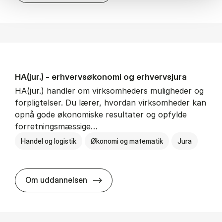
HA(jur.) - erhvervs­økonomi og erhvervs­jura
HA(jur.) handler om virksomheders muligheder og
forpligtelser. Du lærer, hvordan virksomheder kan
opnå gode økonomiske resultater og opfylde
forretningsmæssige…
Handel og logistik
Økonomi og matematik
Jura
HA(jur.) - erhvervs­økonomi og er
Om uddannelsen