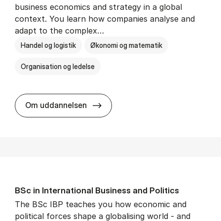
business economics and strategy in a global
context. You learn how companies analyse and
adapt to the complex…
Handel og logistik
Økonomi og matematik
Organisation og ledelse
BSc in In­ter­na­tion­al Busi­ness
Om uddannelsen
BSc in In­ter­na­tion­al Busi­ness and Polit­ics
The BSc IBP teaches you how economic and
political forces shape a globalising world - and