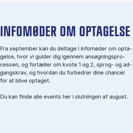
IN­FO­MØ­DER OM OP­TA­GEL­SE
Fra september kan du del­tage i in­fo­mø­der om op­ta­
gel­se, hvor vi gu­i­der dig igen­nem an­søg­nings­pro­
ces­sen, og for­tæl­ler om kvo­te 1 og 2, sprog- og ad­
gangs­krav, og hvordan du forbedrer dine chancer
for at blive optaget.
Du kan finde alle events her i slutningen af august.