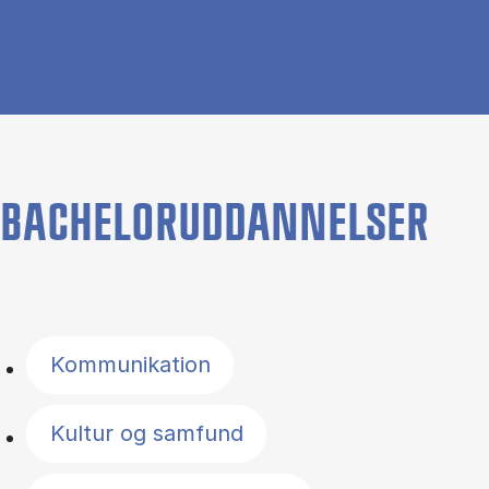
BACHELORUDDANNELSER
Filter by topics
Kommunikation
Kultur og samfund