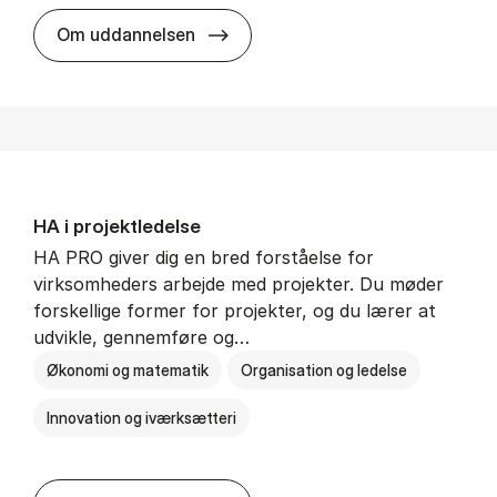
HA i mar­keds- og kul­tu­r­a­na­ly­se
Om uddannelsen
HA i pro­jekt­le­del­se
HA PRO giver dig en bred forståelse for
virksomheders arbejde med projekter. Du møder
forskellige former for projekter, og du lærer at
udvikle, gennemføre og…
Økonomi og matematik
Organisation og ledelse
Innovation og iværksætteri