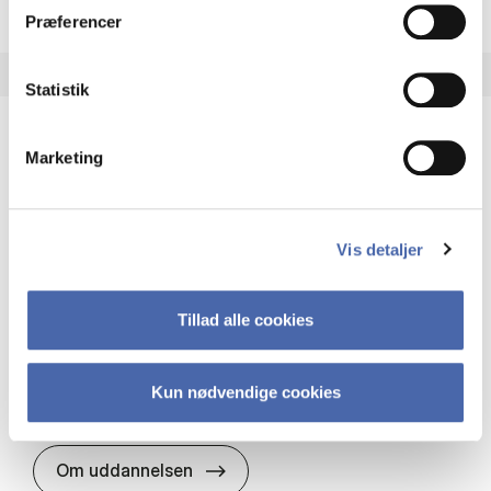
Præferencer
Statistik
Marketing
HA(it.) - erhvervs­økonomi og informations­
teknologi
HA(it.) giver dig en bred forståelse for
Vis detaljer
virksomheders muligheder og udfordringer inden
for it. Du får redskaber til at udvælge, udvikle og
implementere it…
Tillad alle cookies
IT og teknologi
Økonomi og matematik
Organisation og ledelse
Kun nødvendige cookies
HA(it.) - erhvervs­økonomi og in
Om uddannelsen