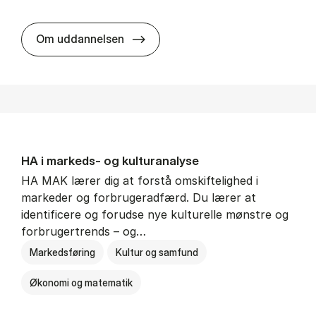
HA al­men erhvervs­økonomi
Om uddannelsen
HA i mar­keds- og kul­tu­r­a­na­ly­se
HA MAK lærer dig at forstå omskiftelighed i
markeder og forbrugeradfærd. Du lærer at
identificere og forudse nye kulturelle mønstre og
forbrugertrends – og…
Markedsføring
Kultur og samfund
Økonomi og matematik