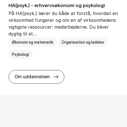
HA(psyk.) - erhvervs­økonomi og psy­ko­lo­gi
På HA(psyk.) lærer du både at forstå, hvordan en
virksomhed fungerer og om en af virksomhedens
vigtigste ressourcer: medarbejderne. Du bliver
dygtig til at…
Økonomi og matematik
Organisation og ledelse
Psykologi
HA(psyk.) - erhvervs­økonomi og ps
Om uddannelsen