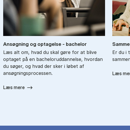
An­søg­ning og op­ta­gel­se - ba­chel­or
Sam­men
Læs alt om, hvad du skal gøre for at blive
Er du i 
optaget på en bacheloruddannelse, hvordan
sammenl
du søger, og hvad der sker i løbet af
ansøgningsprocessen.
Læs me
Læs mere