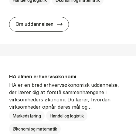
Handel og logistik
Økonomi og matematik
BSc in In­ter­na­tion­al Ship­ping a
Om uddannelsen
HA al­men erhvervs­økonomi
HA er en bred erhvervsøkonomisk uddannelse,
der lærer dig at forstå sammenhængene i
virksomheders økonomi. Du lærer, hvordan
virksomheder opnår deres mål og…
Markedsføring
Handel og logistik
Økonomi og matematik