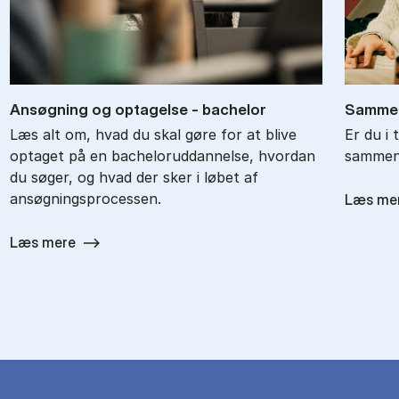
An­søg­ning og op­ta­gel­se - ba­chel­or
Sam­men
Læs alt om, hvad du skal gøre for at blive
Er du i 
optaget på en bacheloruddannelse, hvordan
sammenl
du søger, og hvad der sker i løbet af
ansøgningsprocessen.
Læs me
Læs mere