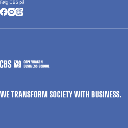
Følg CBS på
Opens in a new tab
Opens in a new tab
Opens in a new tab
WE TRANSFORM SOCIETY WITH BUSINESS.