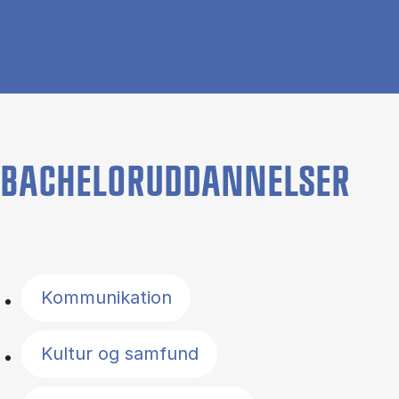
BACHELORUDDANNELSER
Filter by topics
Kommunikation
Kultur og samfund