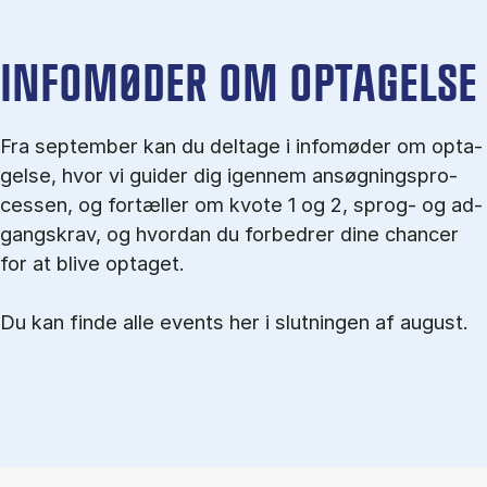
IN­FO­MØ­DER OM OP­TA­GEL­SE
Fra september kan du del­tage i in­fo­mø­der om op­ta­
gel­se, hvor vi gu­i­der dig igen­nem an­søg­nings­pro­
ces­sen, og for­tæl­ler om kvo­te 1 og 2, sprog- og ad­
gangs­krav, og hvordan du forbedrer dine chancer
for at blive optaget.
Du kan finde alle events her i slutningen af august.