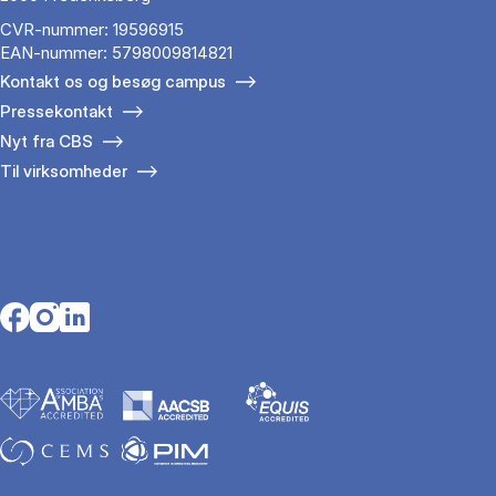
CVR-nummer: 19596915
EAN-nummer: 5798009814821
Kontakt os og besøg campus
Pressekontakt
Nyt fra CBS
Til virksomheder
Opens in a new tab
Opens in a new tab
Opens in a new tab