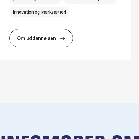
Innovation og iværksætteri
Om uddannelsen
HA i pro­jekt­le­del­se