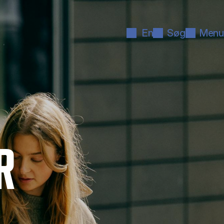
En
Søg
Menu
R