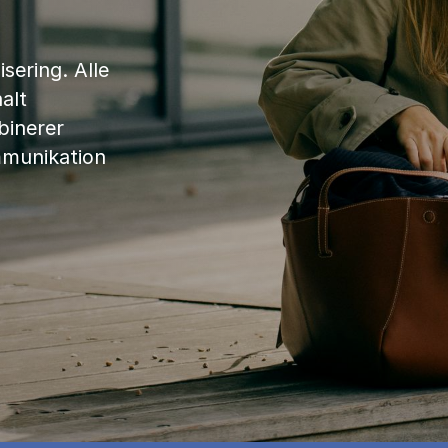
sering. Alle
alt
binerer
mmunikation