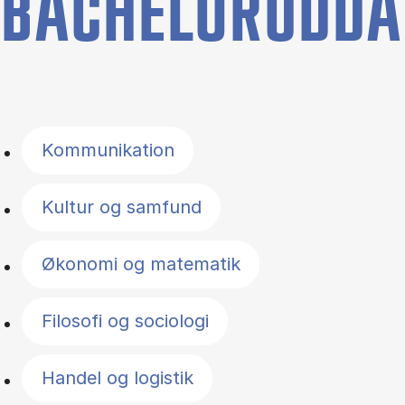
BACHELORUDDA
Filter by topics
Kommunikation
Kultur og samfund
Økonomi og matematik
Filosofi og sociologi
Handel og logistik