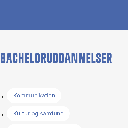
BACHELORUDDANNELSER
Filter by topics
Kommunikation
Kultur og samfund