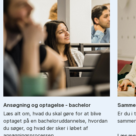
An­søg­ning og op­ta­gel­se - ba­chel­or
Sam­men
Læs alt om, hvad du skal gøre for at blive
Er du i 
optaget på en bacheloruddannelse, hvordan
sammenl
du søger, og hvad der sker i løbet af
ansøgningsprocessen.
Læs me