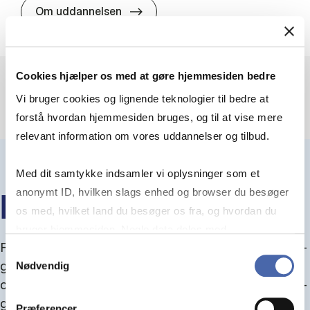
HA(jur.) - erhvervs­økonomi og er
Om uddannelsen
Cookies hjælper os med at gøre hjemmesiden bedre
Vi bruger cookies og lignende teknologier til bedre at
forstå hvordan hjemmesiden bruges, og til at vise mere
relevant information om vores uddannelser og tilbud.
Med dit samtykke indsamler vi oplysninger som et
anonymt ID, hvilken slags enhed og browser du besøger
IN­FO­MØ­DER OM OP­TA­GEL­SE
os med, hvilket land du besøger os fra, og hvordan du
bruger hjemmesiden. Nogle data deles med
Fra september kan du del­tage i in­fo­mø­der om op­ta­
tredjepartsværktøjer, som vi bruger til statistik og
Samtykkevalg
gel­se, hvor vi gu­i­der dig igen­nem an­søg­nings­pro­
Nødvendig
markedsføring. Du bestemmer selv - og kan altid trække
ces­sen, og for­tæl­ler om kvo­te 1 og 2, sprog- og ad­
dit samtykke tilbage via knappen nederst til højre.
gangs­krav, og hvordan du forbedrer dine chancer
Præferencer