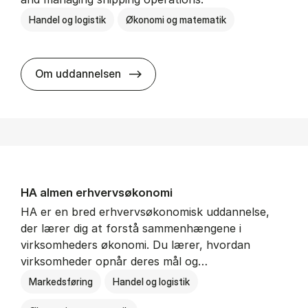
Handel og logistik
Økonomi og matematik
BSc in In­ter­na­tion­al Ship­ping a
Om uddannelsen
HA al­men erhvervs­økonomi
HA er en bred erhvervsøkonomisk uddannelse,
der lærer dig at forstå sammenhængene i
virksomheders økonomi. Du lærer, hvordan
virksomheder opnår deres mål og…
Markedsføring
Handel og logistik