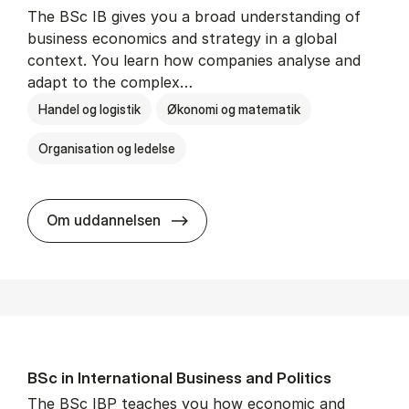
The BSc IB gives you a broad understanding of
business economics and strategy in a global
context. You learn how companies analyse and
adapt to the complex…
Handel og logistik
Økonomi og matematik
Organisation og ledelse
BSc in In­ter­na­tion­al Busi­ness
Om uddannelsen
BSc in In­ter­na­tion­al Busi­ness and Polit­ics
The BSc IBP teaches you how economic and