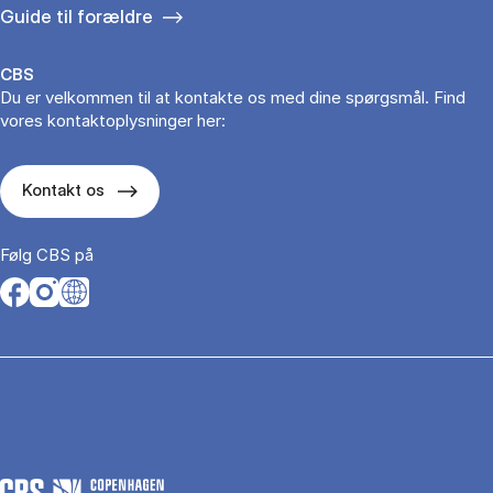
Guide til forældre
CBS
Du er velkommen til at kontakte os med dine spørgsmål. Find
vores kontaktoplysninger her:
Kontakt os
Følg CBS på
Opens in a new tab
Opens in a new tab
Opens in a new tab