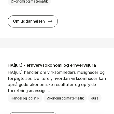
Økonomi og matematik
HA al­men erhvervs­økonomi
Om uddannelsen
HA(jur.) - erhvervs­økonomi og erhvervs­jura
HA(jur.) handler om virksomheders muligheder og
forpligtelser. Du lærer, hvordan virksomheder kan
opnå gode økonomiske resultater og opfylde
forretningsmæssige…
Handel og logistik
Økonomi og matematik
Jura