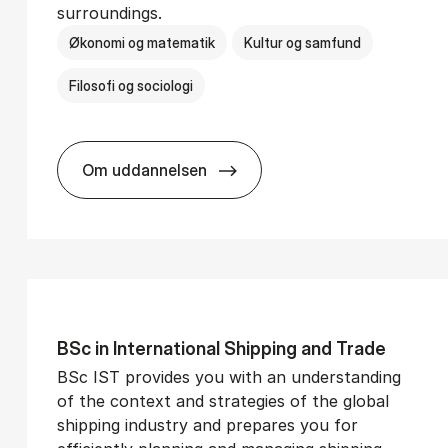
surroundings.
Økonomi og matematik
Kultur og samfund
Filosofi og sociologi
Om uddannelsen
­vice Man­age­ment
BSc in Busi­ness Ad­min­is­tra­tion and So­
BSc in In­ter­na­tion­al Ship­ping and Trade
BSc IST provides you with an understanding
of the context and strategies of the global
shipping industry and prepares you for