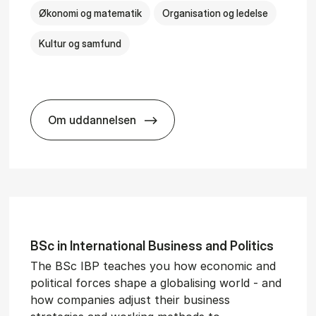
Økonomi og matematik
Organisation og ledelse
Kultur og samfund
Om uddannelsen
­al Man­age­ment
BSc in Busi­ness Ad­min­is­tra­tion and Ser
BSc in In­ter­na­tion­al Busi­ness and Polit­ics
The BSc IBP teaches you how economic and
political forces shape a globalising world - and
how companies adjust their business