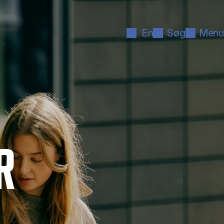
En
Søg
Menu
R