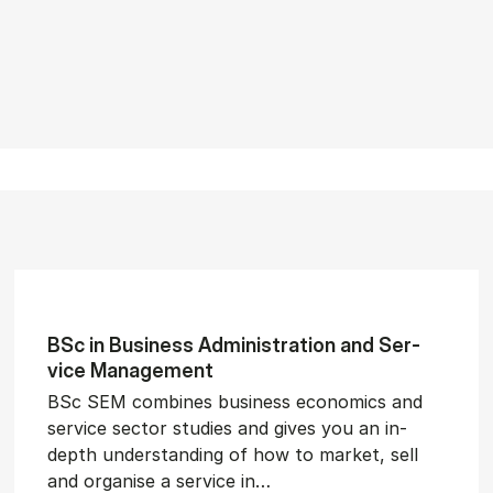
BSc in Busi­ness Ad­min­is­tra­tion and Ser­
vice Man­age­ment
BSc SEM combines business economics and
service sector studies and gives you an in-
depth understanding of how to market, sell
and organise a service in…