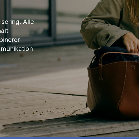
sering. Alle
alt
binerer
mmunikation