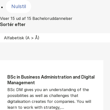
Nulstil
Viser 15 ud af 15 Bacheloruddannelser
Sortér efter
BSc in Busi­ness Ad­min­is­tra­tion and Di­git­al
Man­age­ment
BSc DM gives you an understanding of the
possibilities as well as challenges that
digitalisation creates for companies. You will
learn to work with strategy,…