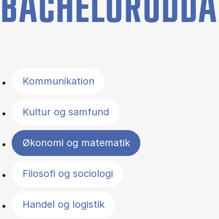
BACHELORUDDA
Filter by topics
Kommunikation
Kultur og samfund
Økonomi og matematik
Filosofi og sociologi
Handel og logistik