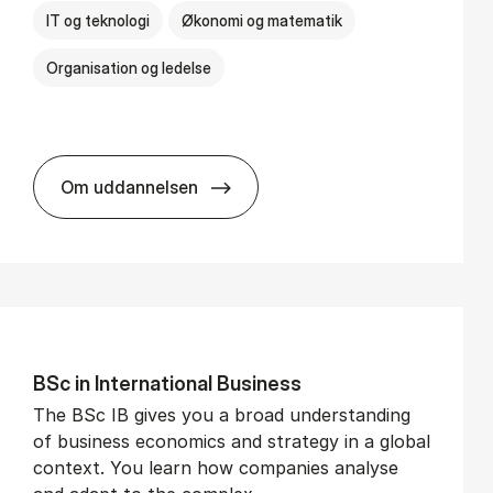
IT og teknologi
Økonomi og matematik
Organisation og ledelse
Om uddannelsen
BSc in Busi­ness Ad­min­is­tra­tion and Di­git
BSc in In­ter­na­tion­al Busi­ness
The BSc IB gives you a broad understanding
of business economics and strategy in a global
context. You learn how companies analyse