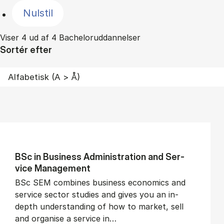
Nulstil
Viser 4 ud af 4 Bacheloruddannelser
Sortér efter
BSc in Busi­ness Ad­min­is­tra­tion and Ser­
vice Man­age­ment
BSc SEM combines business economics and
service sector studies and gives you an in-
depth understanding of how to market, sell
and organise a service in…