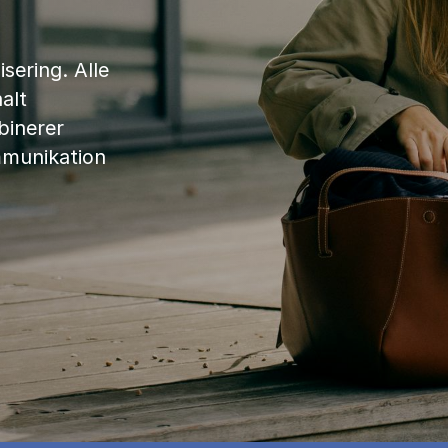
sering. Alle
alt
binerer
mmunikation