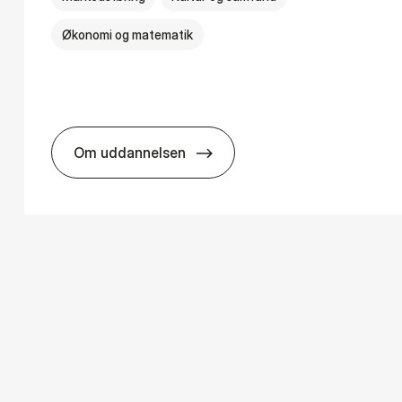
Økonomi og matematik
Om uddannelsen
­ology
HA i mar­keds- og kul­tu­r­a­na­ly­se