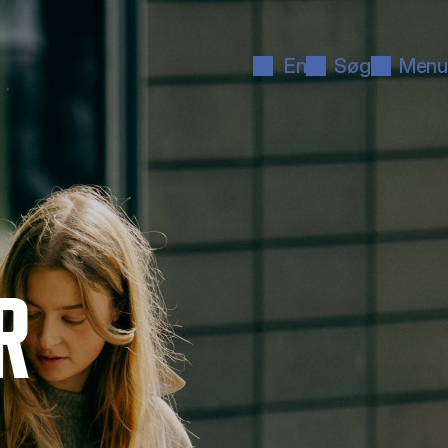
En
Søg
Menu
R