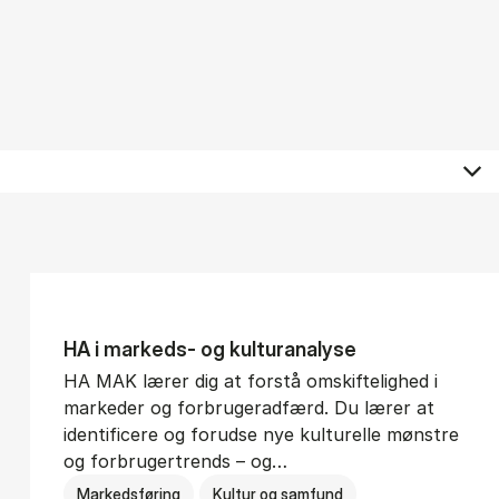
HA i mar­keds- og kul­tu­r­a­na­ly­se
HA MAK lærer dig at forstå omskiftelighed i
markeder og forbrugeradfærd. Du lærer at
identificere og forudse nye kulturelle mønstre
og forbrugertrends – og…
Markedsføring
Kultur og samfund