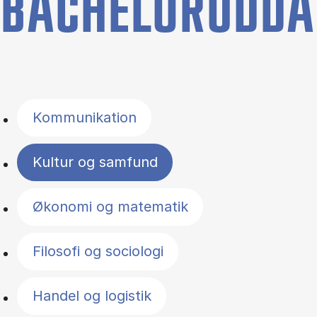
BACHELORUDDA
Filter by topics
Kommunikation
Kultur og samfund
Økonomi og matematik
Filosofi og sociologi
Handel og logistik