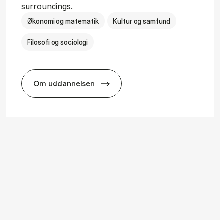
surroundings.
Økonomi og matematik
Kultur og samfund
Filosofi og sociologi
Om uddannelsen
ice Man­age­ment
BSc in Busi­ness Ad­min­is­tra­tion and So­ci