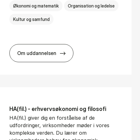
Økonomi og matematik
Organisation og ledelse
Kultur og samfund
Om uddannelsen
BSc in Busi­ness Ad­min­is­tra­tion and Ser­v
HA(fil.) - erhvervs­økonomi og fi­lo­so­fi
HA(fil.) giver dig en forståelse af de
udfordringer, virksomheder møder i vores
komplekse verden. Du lærer om