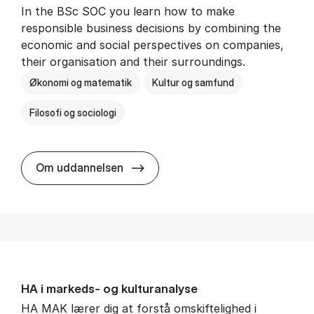
In the BSc SOC you learn how to make
responsible business decisions by combining the
economic and social perspectives on companies,
their organisation and their surroundings.
Økonomi og matematik
Kultur og samfund
Filosofi og sociologi
BSc in Busi­ness Ad­min­is­tra­tion 
Om uddannelsen
HA i mar­keds- og kul­tu­r­a­na­ly­se
HA MAK lærer dig at forstå omskiftelighed i