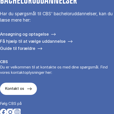
BACHELORUDDANNELSER
Har du spørgsmål til CBS' bacheloruddannelser, kan du
læse mere her:
Ansøgning og optagelse
Få hjælp til at vælge uddannelse
Guide til forældre
CBS
Du er velkommen til at kontakte os med dine spørgsmål. Find
vores kontaktoplysninger her:
Kontakt os
Følg CBS på
Opens in a new tab
Opens in a new tab
Opens in a new tab