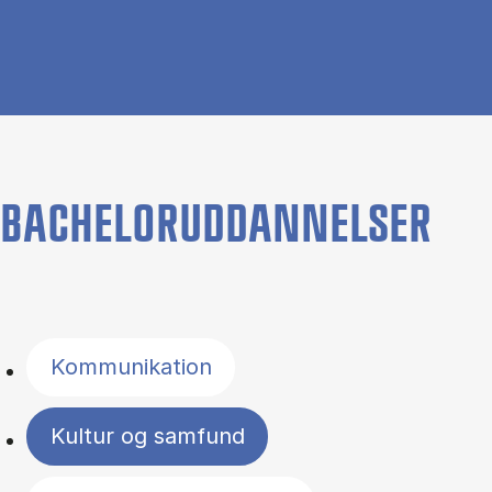
BACHELORUDDANNELSER
Filter by topics
Kommunikation
Kultur og samfund