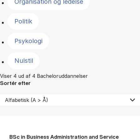
Organisation og ledelse
Politik
Psykologi
Nulstil
Viser 4 ud af 4 Bacheloruddannelser
Sortér efter
BSc in Busi­ness Ad­min­is­tra­tion and Ser­vice