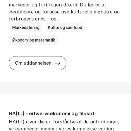
markeder og forbrugeradfærd. Du lærer at
identificere og forudse nye kulturelle mønstre og
forbrugertrends – og…
Markedsføring
Kultur og samfund
Økonomi og matematik
HA i mar­keds- og kul­tu­r­a­na­ly­se
Om uddannelsen
HA(fil.) - erhvervs­økonomi og fi­lo­so­fi
HA(fil.) giver dig en forståelse af de udfordringer,
virksomheder møder i vores komplekse verden.