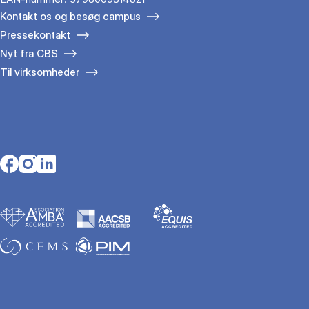
Kontakt os og besøg campus
Pressekontakt
Nyt fra CBS
Til virksomheder
Opens in a new tab
Opens in a new tab
Opens in a new tab