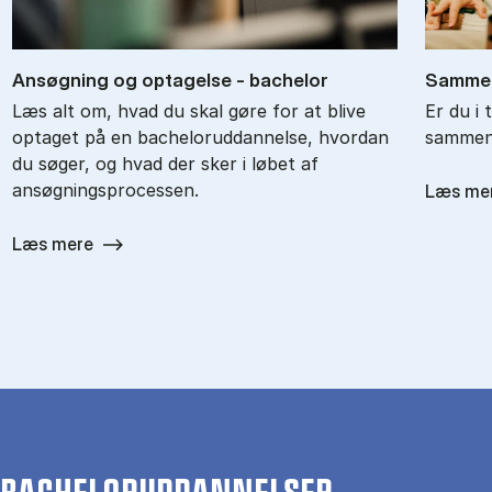
An­søg­ning og op­ta­gel­se - ba­chel­or
Sam­men
Læs alt om, hvad du skal gøre for at blive
Er du i 
optaget på en bacheloruddannelse, hvordan
sammenl
du søger, og hvad der sker i løbet af
ansøgningsprocessen.
Læs me
Læs mere