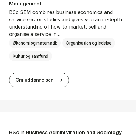
Man­age­ment
BSc SEM combines business economics and
service sector studies and gives you an in-depth
understanding of how to market, sell and
organise a service in…
Økonomi og matematik
Organisation og ledelse
Kultur og samfund
BSc in Busi­ness Ad­min­is­tra­tio
Om uddannelsen
BSc in Busi­ness Ad­min­is­tra­tion and So­ci­ology