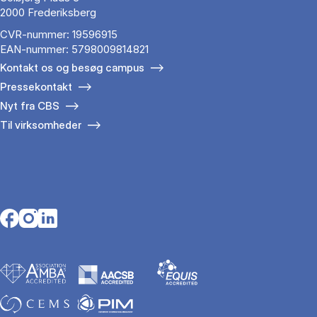
2000 Frederiksberg
CVR-nummer: 19596915
EAN-nummer: 5798009814821
Kontakt os og besøg campus
Pressekontakt
Nyt fra CBS
Til virksomheder
Opens in a new tab
Opens in a new tab
Opens in a new tab