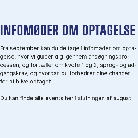
IN­FO­MØ­DER OM OP­TA­GEL­SE
Fra september kan du del­tage i in­fo­mø­der om op­ta­
gel­se, hvor vi gu­i­der dig igen­nem an­søg­nings­pro­
ces­sen, og for­tæl­ler om kvo­te 1 og 2, sprog- og ad­
gangs­krav, og hvordan du forbedrer dine chancer
for at blive optaget.
Du kan finde alle events her i slutningen af august.