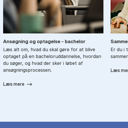
An­søg­ning og op­ta­gel­se - ba­chel­or
Sam­men
Læs alt om, hvad du skal gøre for at blive
Er du i 
optaget på en bacheloruddannelse, hvordan
sammenl
du søger, og hvad der sker i løbet af
ansøgningsprocessen.
Læs me
Læs mere