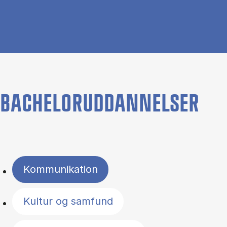
BACHELORUDDANNELSER
Filter by topics
Kommunikation
Kultur og samfund