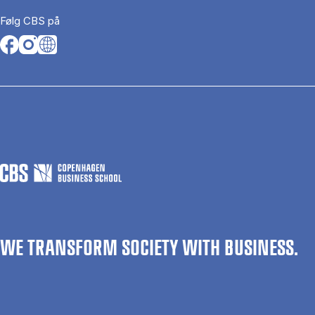
Følg CBS på
Opens in a new tab
Opens in a new tab
Opens in a new tab
WE TRANSFORM SOCIETY WITH BUSINESS.