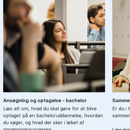
An­søg­ning og op­ta­gel­se - ba­chel­or
Sam­men
Læs alt om, hvad du skal gøre for at blive
Er du i 
optaget på en bacheloruddannelse, hvordan
sammenl
du søger, og hvad der sker i løbet af
ansøgningsprocessen.
Læs me