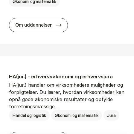
Økonomi og matematik
HA al­men erhvervs­økonomi
Om uddannelsen
HA(jur.) - erhvervs­økonomi og erhvervs­jura
HA(jur.) handler om virksomheders muligheder og
forpligtelser. Du lærer, hvordan virksomheder kan
opnå gode økonomiske resultater og opfylde
forretningsmæssige…
Handel og logistik
Økonomi og matematik
Jura