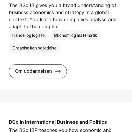
The BSc IB gives you a broad understanding of
business economics and strategy in a global
context. You learn how companies analyse and
adapt to the complex…
Handel og logistik
Økonomi og matematik
Organisation og ledelse
BSc in In­ter­na­tion­al Busi­ness
Om uddannelsen
BSc in In­ter­na­tion­al Busi­ness and Polit­ics
The BSc IBP teaches you how economic and