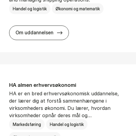
Handel og logistik
Økonomi og matematik
BSc in In­ter­na­tion­al Ship­ping a
Om uddannelsen
HA al­men erhvervs­økonomi
HA er en bred erhvervsøkonomisk uddannelse,
der lærer dig at forstå sammenhængene i
virksomheders økonomi. Du lærer, hvordan
virksomheder opnår deres mål og…
Markedsføring
Handel og logistik