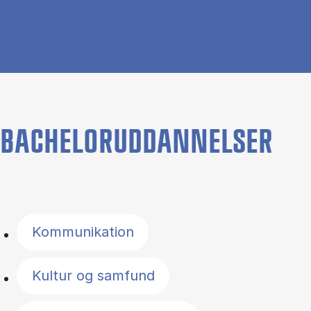
BACHELORUDDANNELSER
Filter by topics
Kommunikation
Kultur og samfund