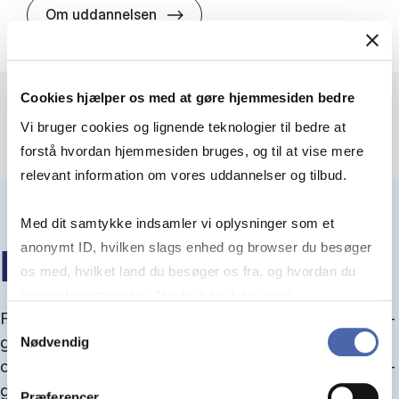
HA(jur.) - erhvervs­økonomi og er
Om uddannelsen
Cookies hjælper os med at gøre hjemmesiden bedre
Vi bruger cookies og lignende teknologier til bedre at
forstå hvordan hjemmesiden bruges, og til at vise mere
relevant information om vores uddannelser og tilbud.
Med dit samtykke indsamler vi oplysninger som et
anonymt ID, hvilken slags enhed og browser du besøger
IN­FO­MØ­DER OM OP­TA­GEL­SE
os med, hvilket land du besøger os fra, og hvordan du
bruger hjemmesiden. Nogle data deles med
Fra september kan du del­tage i in­fo­mø­der om op­ta­
tredjepartsværktøjer, som vi bruger til statistik og
Samtykkevalg
gel­se, hvor vi gu­i­der dig igen­nem an­søg­nings­pro­
Nødvendig
markedsføring. Du bestemmer selv - og kan altid trække
ces­sen, og for­tæl­ler om kvo­te 1 og 2, sprog- og ad­
dit samtykke tilbage via knappen nederst til højre.
gangs­krav, og hvordan du forbedrer dine chancer
Præferencer