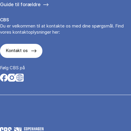
Guide til forældre
CBS
Du er velkommen til at kontakte os med dine spørgsmål. Find
vores kontaktoplysninger her:
Kontakt os
Følg CBS på
Opens in a new tab
Opens in a new tab
Opens in a new tab