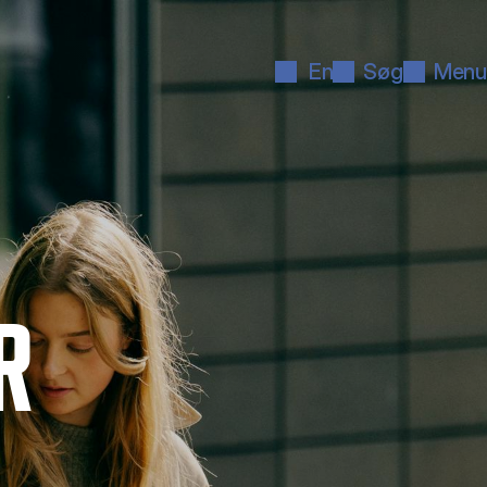
En
Søg
Menu
R