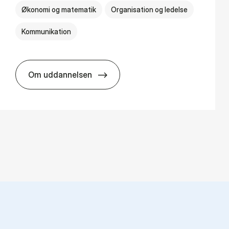
Økonomi og matematik
Organisation og ledelse
Kommunikation
Om uddannelsen
HA(kom.) - erhvervs­økonomi og virksomh