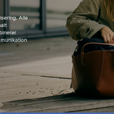
sering. Alle
alt
binerer
mmunikation