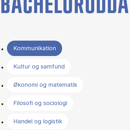
BACHELORUDDA
Filter by topics
Kommunikation
Kultur og samfund
Økonomi og matematik
Filosofi og sociologi
Handel og logistik