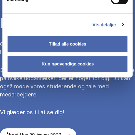
KOM TIL ÅBENT HUS
Vis detaljer
Overvejer du at søge ind på en bacheloruddannelse
Tillad alle cookies
i 2027?
Kun nødvendige cookies
Så kom med til Åbent Hus, hvor du kan blive klogere
på hvilke uddannelser, der er noget for dig. Du kan
også møde vores studerende og tale med
medarbejdere.
Vi glæder os til at se dig!
Åbent Hus 29. januar 2027