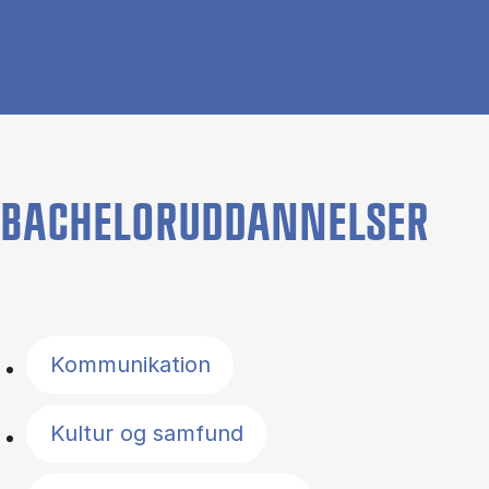
BACHELORUDDANNELSER
Filter by topics
Kommunikation
Kultur og samfund