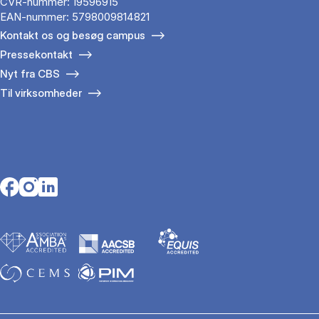
CVR-nummer: 19596915
EAN-nummer: 5798009814821
Kontakt os og besøg campus
Pressekontakt
Nyt fra CBS
Til virksomheder
Opens in a new tab
Opens in a new tab
Opens in a new tab