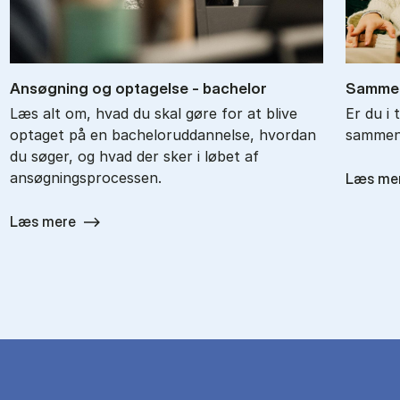
An­søg­ning og op­ta­gel­se - ba­chel­or
Sam­men
Læs alt om, hvad du skal gøre for at blive
Er du i 
optaget på en bacheloruddannelse, hvordan
sammenl
du søger, og hvad der sker i løbet af
ansøgningsprocessen.
Læs me
Læs mere