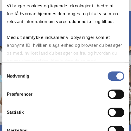
Vi bruger cookies og lignende teknologier til bedre at
forstå hvordan hjemmesiden bruges, og til at vise mere
relevant information om vores uddannelser og tilbud.
Med dit samtykke indsamler vi oplysninger som et
anonymt ID, hvilken slags enhed og browser du besøger
os med, hvilket land du besøger os fra, og hvordan du
bruger hjemmesiden. Nogle data deles med
tredjepartsværktøjer, som vi bruger til statistik og
Samtykkevalg
Nødvendig
markedsføring. Du bestemmer selv - og kan altid trække
dit samtykke tilbage via knappen nederst til højre.
Præferencer
Statistik
Marketing