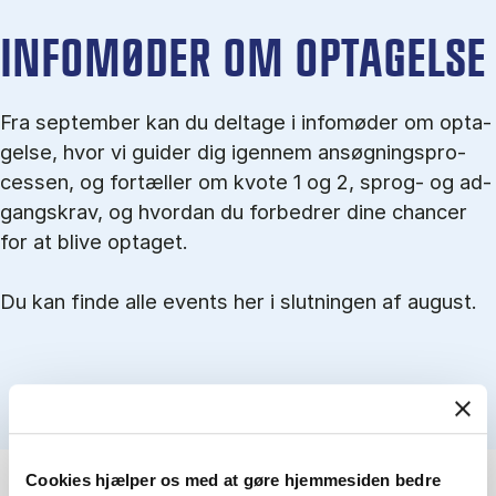
IN­FO­MØ­DER OM OP­TA­GEL­SE
Fra september kan du del­tage i in­fo­mø­der om op­ta­
gel­se, hvor vi gu­i­der dig igen­nem an­søg­nings­pro­
ces­sen, og for­tæl­ler om kvo­te 1 og 2, sprog- og ad­
gangs­krav, og hvordan du forbedrer dine chancer
for at blive optaget.
Du kan finde alle events her i slutningen af august.
Cookies hjælper os med at gøre hjemmesiden bedre