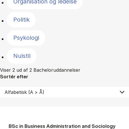
Organisation og ledelse
Politik
Psykologi
Nulstil
Viser 2 ud af 2 Bacheloruddannelser
Sortér efter
BSc in Busi­ness Ad­min­is­tra­tion and So­ci­ology