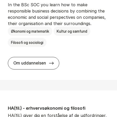
In the BSc SOC you learn how to make
responsible business decisions by combining the
economic and social perspectives on companies,
their organisation and their surroundings.
Økonomi og matematik
Kultur og samfund
Filosofi og sociologi
BSc in Busi­ness Ad­min­is­tra­tion 
Om uddannelsen
HA(fil.) - erhvervs­økonomi og fi­lo­so­fi
HA(fil.) giver dig en forståelse af de udfordringer,