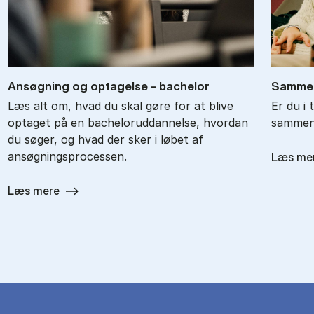
An­søg­ning og op­ta­gel­se - ba­chel­or
Sam­men
Læs alt om, hvad du skal gøre for at blive
Er du i 
optaget på en bacheloruddannelse, hvordan
sammenl
du søger, og hvad der sker i løbet af
ansøgningsprocessen.
Læs me
Læs mere