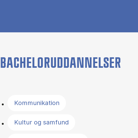
BACHELORUDDANNELSER
Filter by topics
Kommunikation
Kultur og samfund