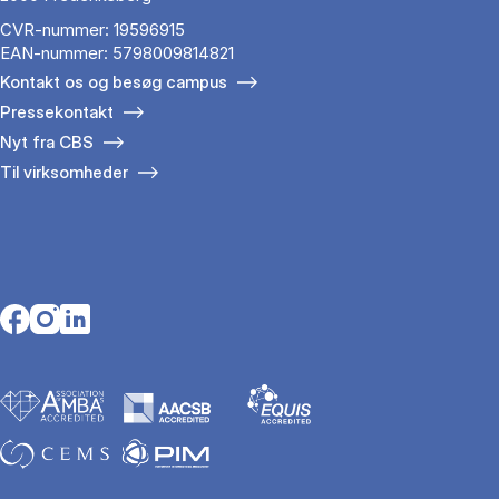
CVR-nummer: 19596915
EAN-nummer: 5798009814821
Kontakt os og besøg campus
Pressekontakt
Nyt fra CBS
Til virksomheder
Opens in a new tab
Opens in a new tab
Opens in a new tab