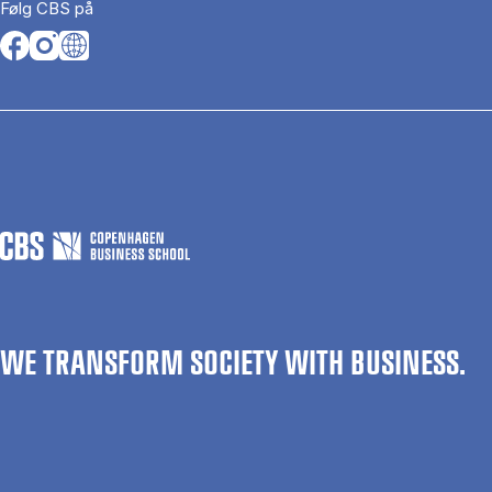
Følg CBS på
Opens in a new tab
Opens in a new tab
Opens in a new tab
WE TRANSFORM SOCIETY WITH BUSINESS.