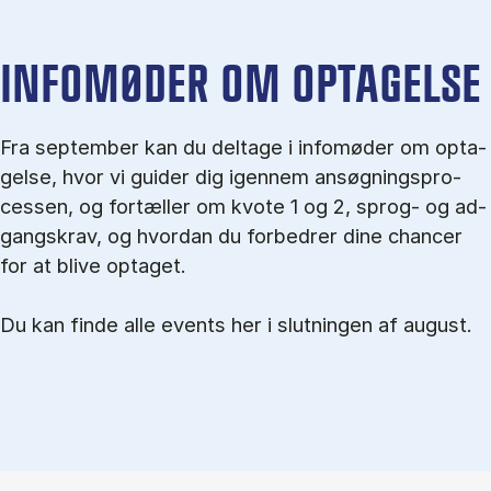
IN­FO­MØ­DER OM OP­TA­GEL­SE
Fra september kan du del­tage i in­fo­mø­der om op­ta­
gel­se, hvor vi gu­i­der dig igen­nem an­søg­nings­pro­
ces­sen, og for­tæl­ler om kvo­te 1 og 2, sprog- og ad­
gangs­krav, og hvordan du forbedrer dine chancer
for at blive optaget.
Du kan finde alle events her i slutningen af august.