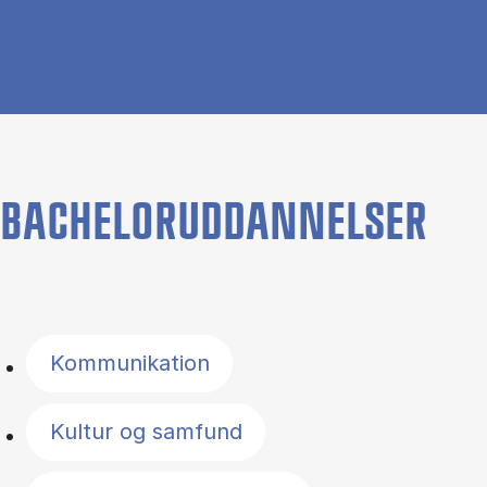
BACHELORUDDANNELSER
Filter by topics
Kommunikation
Kultur og samfund