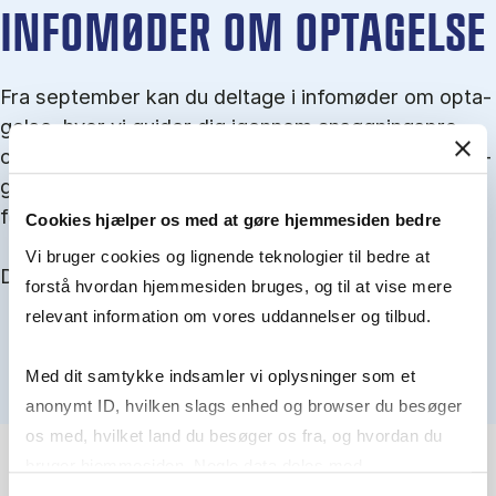
IN­FO­MØ­DER OM OP­TA­GEL­SE
Fra september kan du del­tage i in­fo­mø­der om op­ta­
gel­se, hvor vi gu­i­der dig igen­nem an­søg­nings­pro­
ces­sen, og for­tæl­ler om kvo­te 1 og 2, sprog- og ad­
gangs­krav, og hvordan du forbedrer dine chancer
for at blive optaget.
Cookies hjælper os med at gøre hjemmesiden bedre
Vi bruger cookies og lignende teknologier til bedre at
Du kan finde alle events her i slutningen af august.
forstå hvordan hjemmesiden bruges, og til at vise mere
relevant information om vores uddannelser og tilbud.
Med dit samtykke indsamler vi oplysninger som et
anonymt ID, hvilken slags enhed og browser du besøger
os med, hvilket land du besøger os fra, og hvordan du
bruger hjemmesiden. Nogle data deles med
tredjepartsværktøjer, som vi bruger til statistik og