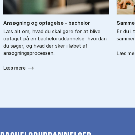
An­søg­ning og op­ta­gel­se - ba­chel­or
Sam­men
Læs alt om, hvad du skal gøre for at blive
Er du i 
optaget på en bacheloruddannelse, hvordan
sammenl
du søger, og hvad der sker i løbet af
ansøgningsprocessen.
Læs me
Læs mere