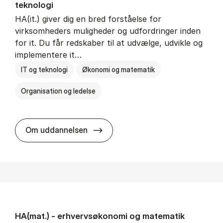
teknologi
HA(it.) giver dig en bred forståelse for
virksomheders muligheder og udfordringer inden
for it. Du får redskaber til at udvælge, udvikle og
implementere it…
IT og teknologi
Økonomi og matematik
Organisation og ledelse
HA(it.) - erhvervs­økonomi og in
Om uddannelsen
HA(mat.) - erhvervs­økonomi og ma­te­ma­tik