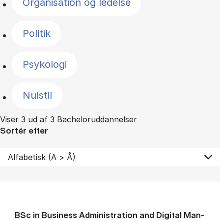
Organisation og ledelse
Politik
Psykologi
Nulstil
Viser 3 ud af 3 Bacheloruddannelser
Sortér efter
BSc in Busi­ness Ad­min­is­tra­tion and Di­git­al Man­