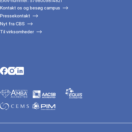
EAN-nummer: 5798009814821
Kontakt os og besøg campus
Pressekontakt
Nyt fra CBS
Til virksomheder
Opens in a new tab
Opens in a new tab
Opens in a new tab