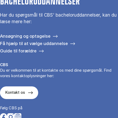
BACHELORUDDANNELSER
Har du spørgsmål til CBS' bacheloruddannelser, kan du
læse mere her:
Ansøgning og optagelse
Få hjælp til at vælge uddannelse
Guide til forældre
CBS
Du er velkommen til at kontakte os med dine spørgsmål. Find
vores kontaktoplysninger her:
Kontakt os
Følg CBS på
Opens in a new tab
Opens in a new tab
Opens in a new tab