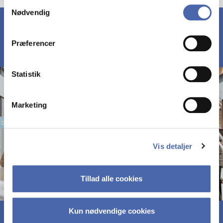
Samtykkevalg
Nødvendig
markedsføring. Du bestemmer selv - og kan altid trække
dit samtykke tilbage via knappen nederst til højre.
Præferencer
Statistik
Marketing
Vis detaljer
Tillad alle cookies
Kun nødvendige cookies