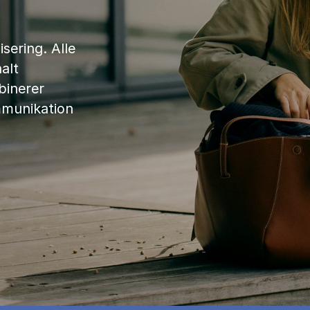
sering. Alle
alt
binerer
mmunikation