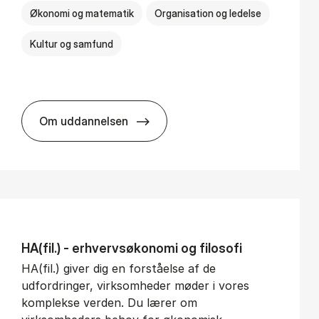
Økonomi og matematik
Organisation og ledelse
Kultur og samfund
Om uddannelsen
BSc in Busi­ness Ad­min­is­tra­tion and Ser­v
HA(fil.) - erhvervs­økonomi og fi­lo­so­fi
HA(fil.) giver dig en forståelse af de
udfordringer, virksomheder møder i vores
komplekse verden. Du lærer om