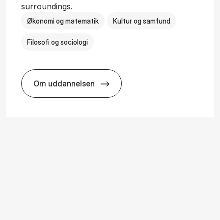
surroundings.
Økonomi og matematik
Kultur og samfund
Filosofi og sociologi
Om uddannelsen
ice Man­age­ment
BSc in Busi­ness Ad­min­is­tra­tion and So­ci