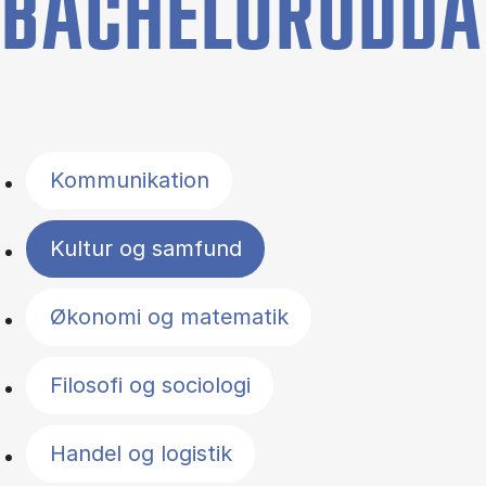
BACHELORUDDA
Filter by topics
Kommunikation
Kultur og samfund
Økonomi og matematik
Filosofi og sociologi
Handel og logistik