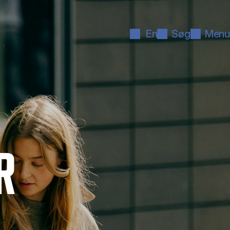
En
Søg
Menu
R