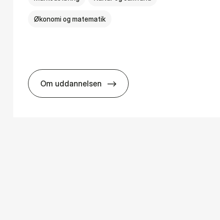
Økonomi og matematik
Om uddannelsen
­ology
HA i mar­keds- og kul­tu­r­a­na­ly­se