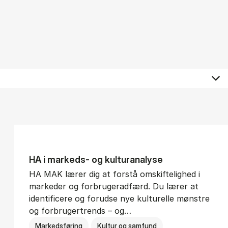
HA i mar­keds- og kul­tu­r­a­na­ly­se
HA MAK lærer dig at forstå omskiftelighed i
markeder og forbrugeradfærd. Du lærer at
identificere og forudse nye kulturelle mønstre
og forbrugertrends – og…
Markedsføring
Kultur og samfund