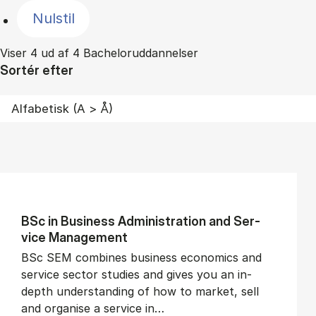
Nulstil
Viser 4 ud af 4 Bacheloruddannelser
Sortér efter
BSc in Busi­ness Ad­min­is­tra­tion and Ser­
vice Man­age­ment
BSc SEM combines business economics and
service sector studies and gives you an in-
depth understanding of how to market, sell
and organise a service in…