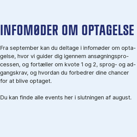
IN­FO­MØ­DER OM OP­TA­GEL­SE
Fra september kan du del­tage i in­fo­mø­der om op­ta­
gel­se, hvor vi gu­i­der dig igen­nem an­søg­nings­pro­
ces­sen, og for­tæl­ler om kvo­te 1 og 2, sprog- og ad­
gangs­krav, og hvordan du forbedrer dine chancer
for at blive optaget.
Du kan finde alle events her i slutningen af august.