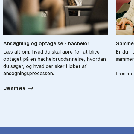
An­søg­ning og op­ta­gel­se - ba­chel­or
Sam­men
Læs alt om, hvad du skal gøre for at blive
Er du i 
optaget på en bacheloruddannelse, hvordan
sammenl
du søger, og hvad der sker i løbet af
ansøgningsprocessen.
Læs me
Læs mere