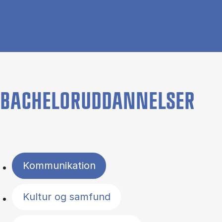
BACHELORUDDANNELSER
Filter by topics
Kommunikation
Kultur og samfund