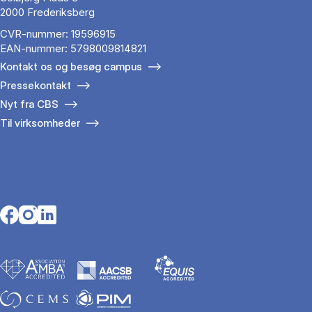
2000 Frederiksberg
CVR-nummer: 19596915
EAN-nummer: 5798009814821
Kontakt os og besøg campus
Pressekontakt
Nyt fra CBS
Til virksomheder
Opens in a new tab
Opens in a new tab
Opens in a new tab