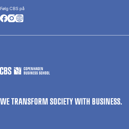
Følg CBS på
Opens in a new tab
Opens in a new tab
Opens in a new tab
WE TRANSFORM SOCIETY WITH BUSINESS.