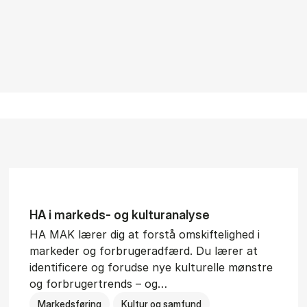
HA i mar­keds- og kul­tu­r­a­na­ly­se
HA MAK lærer dig at forstå omskiftelighed i
markeder og forbrugeradfærd. Du lærer at
identificere og forudse nye kulturelle mønstre
og forbrugertrends – og…
Markedsføring
Kultur og samfund