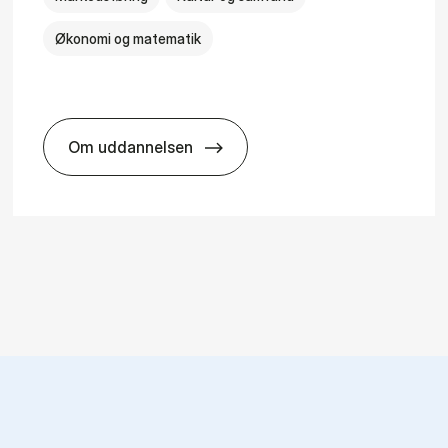
Økonomi og matematik
Om uddannelsen
HA i mar­keds- og kul­tu­r­a­na­ly­se