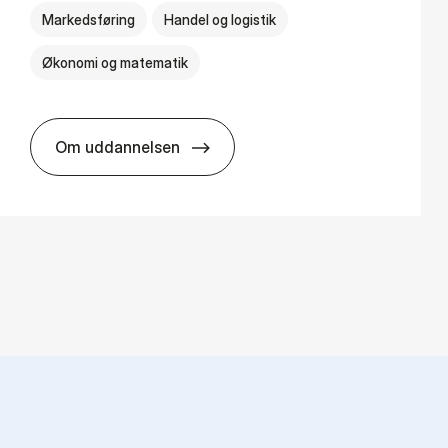
Markedsføring
Handel og logistik
Økonomi og matematik
Om uddannelsen
HA al­men erhvervs­økonomi