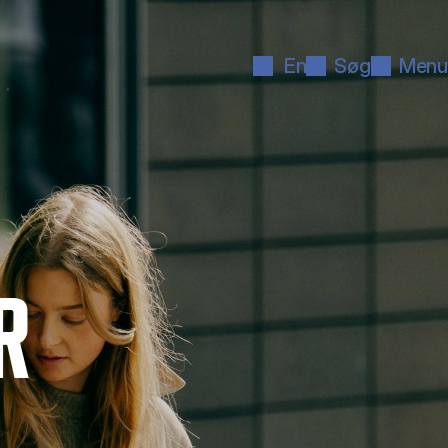
En
Søg
Menu
R