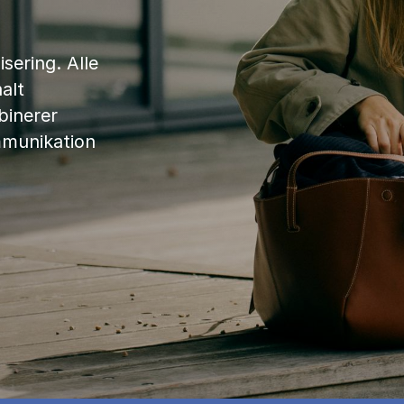
sering. Alle
alt
binerer
mmunikation