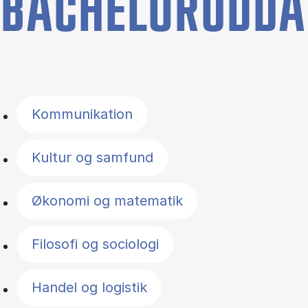
BACHELORUDDA
Filter by topics
Kommunikation
Kultur og samfund
Økonomi og matematik
Filosofi og sociologi
Handel og logistik