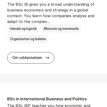
The BSc IB gives you a broad understanding of
business economics and strategy in a global
context. You learn how companies analyse and
adapt to the complex…
Handel og logistik
Økonomi og matematik
Organisation og ledelse
BSc in In­ter­na­tion­al Busi­ness
Om uddannelsen
BSc in In­ter­na­tion­al Busi­ness and Polit­ics
The BSc IBP teaches you how economic and