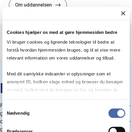
HA(jur.) - erhvervs­økonomi og er
Om uddannelsen
Cookies hjælper os med at gøre hjemmesiden bedre
Vi bruger cookies og lignende teknologier til bedre at
forstå hvordan hjemmesiden bruges, og til at vise mere
relevant information om vores uddannelser og tilbud.
Med dit samtykke indsamler vi oplysninger som et
anonymt ID, hvilken slags enhed og browser du besøger
IN­FO­MØ­DER OM OP­TA­GEL­SE
os med, hvilket land du besøger os fra, og hvordan du
bruger hjemmesiden. Nogle data deles med
Fra september kan du del­tage i in­fo­mø­der om op­ta­
tredjepartsværktøjer, som vi bruger til statistik og
Samtykkevalg
gel­se, hvor vi gu­i­der dig igen­nem an­søg­nings­pro­
Nødvendig
markedsføring. Du bestemmer selv - og kan altid trække
ces­sen, og for­tæl­ler om kvo­te 1 og 2, sprog- og ad­
dit samtykke tilbage via knappen nederst til højre.
gangs­krav, og hvordan du forbedrer dine chancer
Præferencer