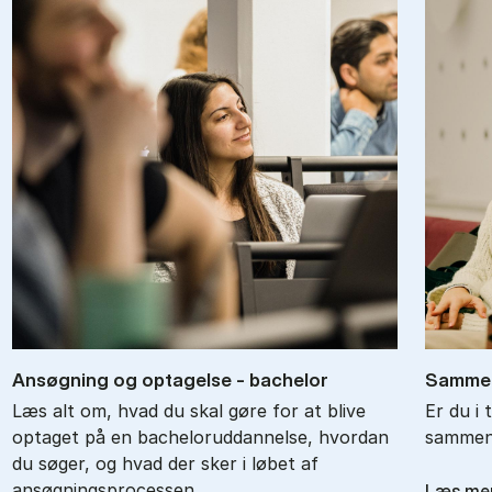
An­søg­ning og op­ta­gel­se - ba­chel­or
Sam­men
Læs alt om, hvad du skal gøre for at blive
Er du i 
optaget på en bacheloruddannelse, hvordan
sammenl
du søger, og hvad der sker i løbet af
ansøgningsprocessen.
Læs me