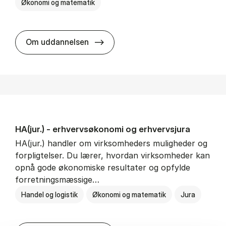
Økonomi og matematik
HA al­men erhvervs­økonomi
Om uddannelsen
HA(jur.) - erhvervs­økonomi og erhvervs­jura
HA(jur.) handler om virksomheders muligheder og
forpligtelser. Du lærer, hvordan virksomheder kan
opnå gode økonomiske resultater og opfylde
forretningsmæssige…
Handel og logistik
Økonomi og matematik
Jura