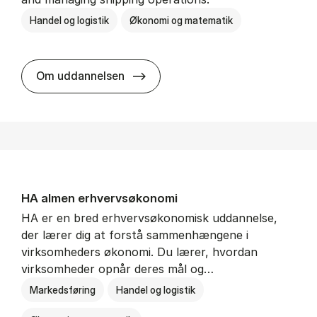
Handel og logistik
Økonomi og matematik
BSc in In­ter­na­tion­al Ship­ping a
Om uddannelsen
HA al­men erhvervs­økonomi
HA er en bred erhvervsøkonomisk uddannelse,
der lærer dig at forstå sammenhængene i
virksomheders økonomi. Du lærer, hvordan
virksomheder opnår deres mål og…
Markedsføring
Handel og logistik