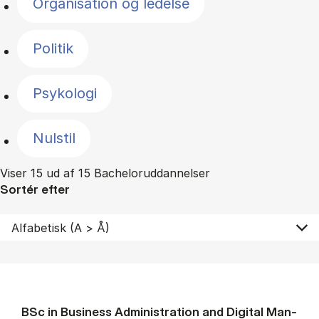
Organisation og ledelse
Politik
Psykologi
Nulstil
Viser 15 ud af 15 Bacheloruddannelser
Sortér efter
BSc in Busi­ness Ad­min­is­tra­tion and Di­git­al Man­