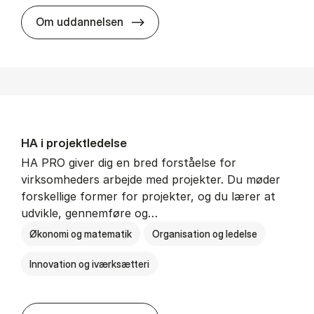
HA i mar­keds- og kul­tu­r­a­na­ly­se
Om uddannelsen
HA i pro­jekt­le­del­se
HA PRO giver dig en bred forståelse for
virksomheders arbejde med projekter. Du møder
forskellige former for projekter, og du lærer at
udvikle, gennemføre og…
Økonomi og matematik
Organisation og ledelse
Innovation og iværksætteri