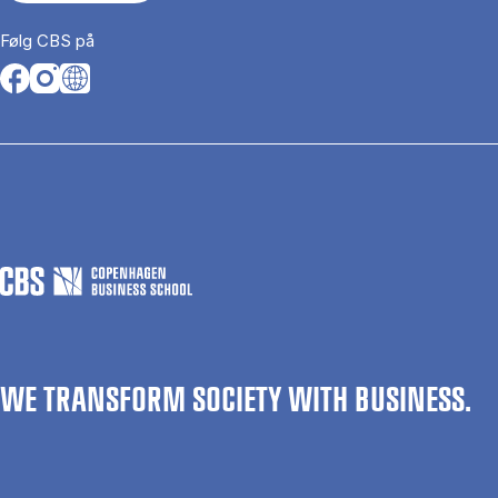
Følg CBS på
Opens in a new tab
Opens in a new tab
Opens in a new tab
WE TRANSFORM SOCIETY WITH BUSINESS.