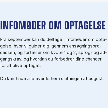
IN­FO­MØ­DER OM OP­TA­GEL­SE
Fra september kan du del­tage i in­fo­mø­der om op­ta­
gel­se, hvor vi gu­i­der dig igen­nem an­søg­nings­pro­
ces­sen, og for­tæl­ler om kvo­te 1 og 2, sprog- og ad­
gangs­krav, og hvordan du forbedrer dine chancer
for at blive optaget.
Du kan finde alle events her i slutningen af august.