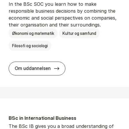
In the BSc SOC you learn how to make
responsible business decisions by combining the
economic and social perspectives on companies,
their organisation and their surroundings.
Økonomi og matematik
Kultur og samfund
Filosofi og sociologi
BSc in Busi­ness Ad­min­is­tra­tion 
Om uddannelsen
BSc in In­ter­na­tion­al Busi­ness
The BSc IB gives you a broad understanding of