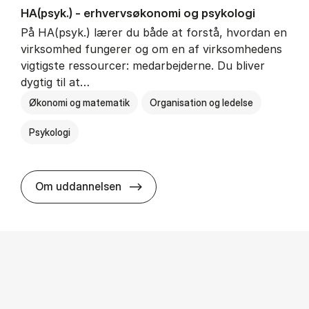
HA(psyk.) - erhvervs­økonomi og psy­ko­lo­gi
På HA(psyk.) lærer du både at forstå, hvordan en
virksomhed fungerer og om en af virksomhedens
vigtigste ressourcer: medarbejderne. Du bliver
dygtig til at…
Økonomi og matematik
Organisation og ledelse
Psykologi
HA(psyk.) - erhvervs­økonomi og ps
Om uddannelsen