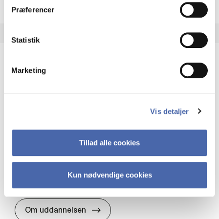
Præferencer
Statistik
Marketing
HA(it.) - erhvervs­økonomi og informations­
teknologi
HA(it.) giver dig en bred forståelse for
Vis detaljer
virksomheders muligheder og udfordringer inden
for it. Du får redskaber til at udvælge, udvikle og
implementere it…
Tillad alle cookies
IT og teknologi
Økonomi og matematik
Organisation og ledelse
Kun nødvendige cookies
HA(it.) - erhvervs­økonomi og in
Om uddannelsen