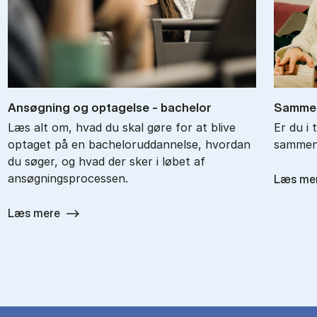
An­søg­ning og op­ta­gel­se - ba­chel­or
Sam­men
Læs alt om, hvad du skal gøre for at blive
Er du i 
optaget på en bacheloruddannelse, hvordan
sammenl
du søger, og hvad der sker i løbet af
ansøgningsprocessen.
Læs me
Læs mere