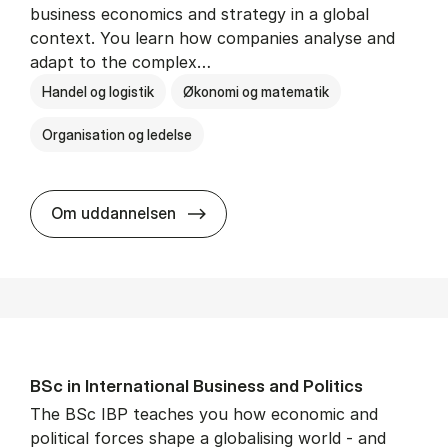
business economics and strategy in a global
context. You learn how companies analyse and
adapt to the complex…
Handel og logistik
Økonomi og matematik
Organisation og ledelse
BSc in In­ter­na­tion­al Busi­ness
Om uddannelsen
BSc in In­ter­na­tion­al Busi­ness and Polit­ics
The BSc IBP teaches you how economic and
political forces shape a globalising world - and