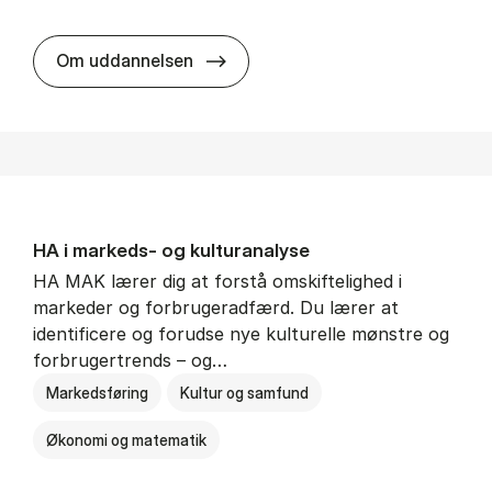
HA al­men erhvervs­økonomi
Om uddannelsen
HA i mar­keds- og kul­tu­r­a­na­ly­se
HA MAK lærer dig at forstå omskiftelighed i
markeder og forbrugeradfærd. Du lærer at
identificere og forudse nye kulturelle mønstre og
forbrugertrends – og…
Markedsføring
Kultur og samfund
Økonomi og matematik