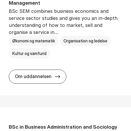
Man­age­ment
BSc SEM combines business economics and
service sector studies and gives you an in-depth
understanding of how to market, sell and
organise a service in…
Økonomi og matematik
Organisation og ledelse
Kultur og samfund
BSc in Busi­ness Ad­min­is­tra­tio
Om uddannelsen
BSc in Busi­ness Ad­min­is­tra­tion and So­ci­ology