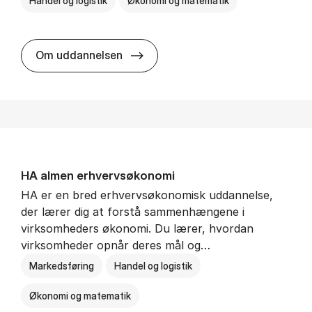
Handel og logistik
Økonomi og matematik
BSc in In­ter­na­tion­al Ship­ping a
Om uddannelsen
HA al­men erhvervs­økonomi
HA er en bred erhvervsøkonomisk uddannelse,
der lærer dig at forstå sammenhængene i
virksomheders økonomi. Du lærer, hvordan
virksomheder opnår deres mål og…
Markedsføring
Handel og logistik
Økonomi og matematik