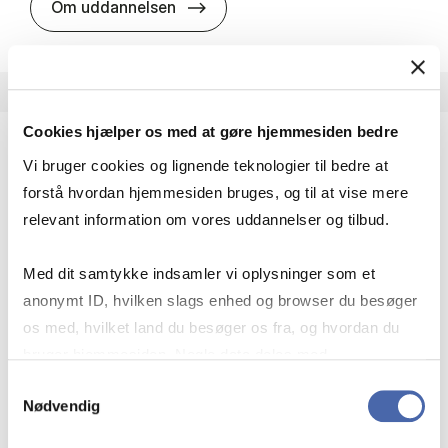
HA i pro­jekt­le­del­se
Om uddannelsen
Cookies hjælper os med at gøre hjemmesiden bedre
Vi bruger cookies og lignende teknologier til bedre at
HA(fil.) - erhvervs­økonomi og fi­lo­so­fi
forstå hvordan hjemmesiden bruges, og til at vise mere
HA(fil.) giver dig en forståelse af de udfordringer,
relevant information om vores uddannelser og tilbud.
virksomheder møder i vores komplekse verden.
Du lærer om virksomheders behov for økonomisk
Med dit samtykke indsamler vi oplysninger som et
effektivitet og…
anonymt ID, hvilken slags enhed og browser du besøger
Økonomi og matematik
Kultur og samfund
os med, hvilket land du besøger os fra, og hvordan du
Filosofi og sociologi
bruger hjemmesiden. Nogle data deles med
tredjepartsværktøjer, som vi bruger til statistik og
Samtykkevalg
Nødvendig
markedsføring. Du bestemmer selv - og kan altid trække
HA(fil.) - erhvervs­økonomi og fi­lo­
Om uddannelsen
dit samtykke tilbage via knappen nederst til højre.