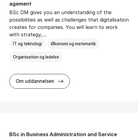
age­ment
BSc DM gives you an understanding of the
possibilities as well as challenges that digitalisation
creates for companies. You will learn to work
with strategy,…
IT og teknologi
Økonomi og matematik
Organisation og ledelse
BSc in Busi­ness Ad­min­is­tra­tion
Om uddannelsen
BSc in Busi­ness Ad­min­is­tra­tion and Ser­vice