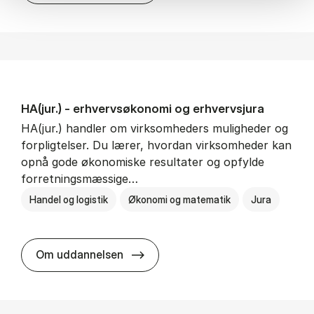
HA(jur.) - erhvervs­økonomi og erhvervs­jura
HA(jur.) handler om virksomheders muligheder og
forpligtelser. Du lærer, hvordan virksomheder kan
opnå gode økonomiske resultater og opfylde
forretningsmæssige…
Handel og logistik
Økonomi og matematik
Jura
HA(jur.) - erhvervs­økonomi og er
Om uddannelsen