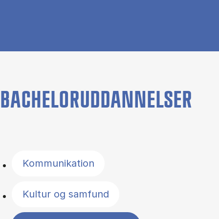
BACHELORUDDANNELSER
Filter by topics
Kommunikation
Kultur og samfund