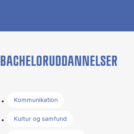
BACHELORUDDANNELSER
Filter by topics
Kommunikation
Kultur og samfund