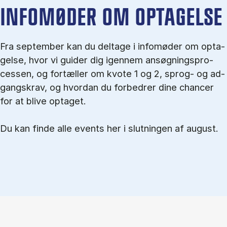
IN­FO­MØ­DER OM OP­TA­GEL­SE
Fra september kan du del­tage i in­fo­mø­der om op­ta­
gel­se, hvor vi gu­i­der dig igen­nem an­søg­nings­pro­
ces­sen, og for­tæl­ler om kvo­te 1 og 2, sprog- og ad­
gangs­krav, og hvordan du forbedrer dine chancer
for at blive optaget.
Du kan finde alle events her i slutningen af august.