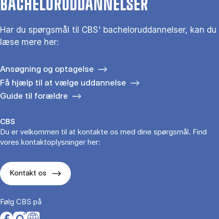
BACHELORUDDANNELSER
Har du spørgsmål til CBS' bacheloruddannelser, kan du
læse mere her:
Ansøgning og optagelse
Få hjælp til at vælge uddannelse
Guide til forældre
CBS
Du er velkommen til at kontakte os med dine spørgsmål. Find
vores kontaktoplysninger her:
Kontakt os
Følg CBS på
Opens in a new tab
Opens in a new tab
Opens in a new tab