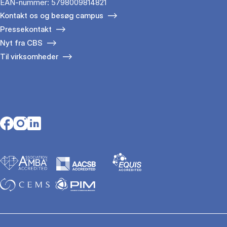
EAN-nummer: 5798009814821
Kontakt os og besøg campus
Pressekontakt
Nyt fra CBS
Til virksomheder
Opens in a new tab
Opens in a new tab
Opens in a new tab