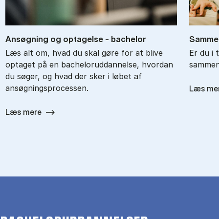
An­søg­ning og op­ta­gel­se - ba­chel­or
Sam­men
Læs alt om, hvad du skal gøre for at blive
Er du i 
optaget på en bacheloruddannelse, hvordan
sammenl
du søger, og hvad der sker i løbet af
ansøgningsprocessen.
Læs me
Læs mere