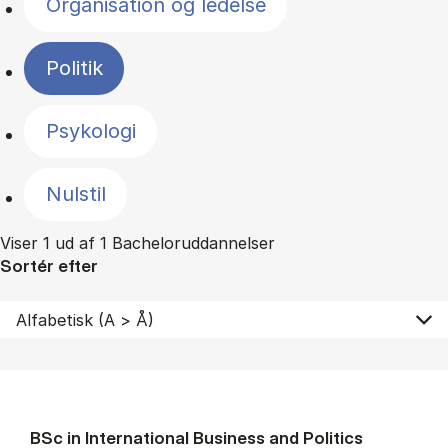
Organisation og ledelse
Politik
Psykologi
Nulstil
Viser 1 ud af 1 Bacheloruddannelser
Sortér efter
BSc in In­ter­na­tion­al Busi­ness and Polit­ics