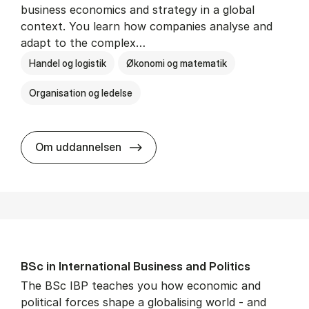
business economics and strategy in a global
context. You learn how companies analyse and
adapt to the complex…
Handel og logistik
Økonomi og matematik
Organisation og ledelse
BSc in In­ter­na­tion­al Busi­ness
Om uddannelsen
BSc in In­ter­na­tion­al Busi­ness and Polit­ics
The BSc IBP teaches you how economic and
political forces shape a globalising world - and