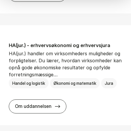
HA(jur.) - erhvervs­økonomi og erhvervs­jura
HA(jur.) handler om virksomheders muligheder og
forpligtelser. Du lærer, hvordan virksomheder kan
opnå gode økonomiske resultater og opfylde
forretningsmæssige…
Handel og logistik
Økonomi og matematik
Jura
HA(jur.) - erhvervs­økonomi og er
Om uddannelsen