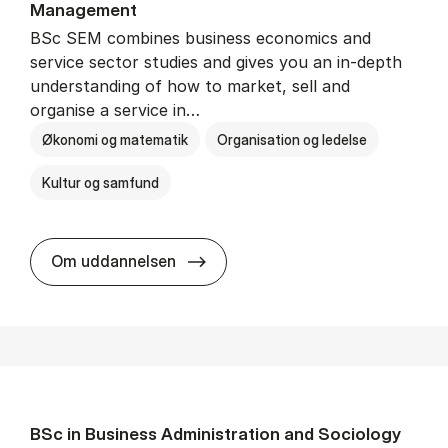
Man­age­ment
BSc SEM combines business economics and
service sector studies and gives you an in-depth
understanding of how to market, sell and
organise a service in…
Økonomi og matematik
Organisation og ledelse
Kultur og samfund
BSc in Busi­ness Ad­min­is­tra­tio
Om uddannelsen
BSc in Busi­ness Ad­min­is­tra­tion and So­ci­ology