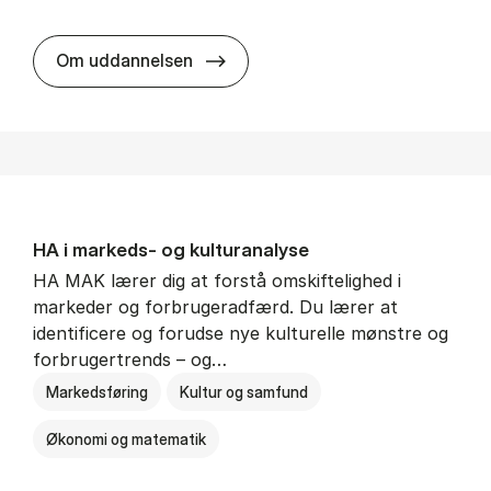
HA al­men erhvervs­økonomi
Om uddannelsen
HA i mar­keds- og kul­tu­r­a­na­ly­se
HA MAK lærer dig at forstå omskiftelighed i
markeder og forbrugeradfærd. Du lærer at
identificere og forudse nye kulturelle mønstre og
forbrugertrends – og…
Markedsføring
Kultur og samfund
Økonomi og matematik