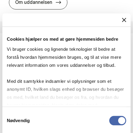
HA i pro­jekt­le­del­se
Om uddannelsen
Cookies hjælper os med at gøre hjemmesiden bedre
Vi bruger cookies og lignende teknologier til bedre at
HA(fil.) - erhvervs­økonomi og fi­lo­so­fi
forstå hvordan hjemmesiden bruges, og til at vise mere
HA(fil.) giver dig en forståelse af de udfordringer,
relevant information om vores uddannelser og tilbud.
virksomheder møder i vores komplekse verden.
Du lærer om virksomheders behov for økonomisk
Med dit samtykke indsamler vi oplysninger som et
effektivitet og…
anonymt ID, hvilken slags enhed og browser du besøger
Økonomi og matematik
Kultur og samfund
os med, hvilket land du besøger os fra, og hvordan du
Filosofi og sociologi
bruger hjemmesiden. Nogle data deles med
tredjepartsværktøjer, som vi bruger til statistik og
Samtykkevalg
Nødvendig
markedsføring. Du bestemmer selv - og kan altid trække
HA(fil.) - erhvervs­økonomi og fi­lo­
Om uddannelsen
dit samtykke tilbage via knappen nederst til højre.