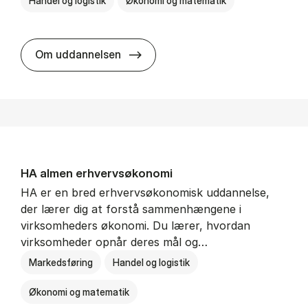
Handel og logistik
Økonomi og matematik
BSc in In­ter­na­tion­al Ship­ping a
Om uddannelsen
HA al­men erhvervs­økonomi
HA er en bred erhvervsøkonomisk uddannelse,
der lærer dig at forstå sammenhængene i
virksomheders økonomi. Du lærer, hvordan
virksomheder opnår deres mål og…
Markedsføring
Handel og logistik
Økonomi og matematik