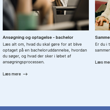
An­søg­ning og op­ta­gel­se - ba­chel­or
Sam­men
Læs alt om, hvad du skal gøre for at blive
Er du i 
optaget på en bacheloruddannelse, hvordan
sammenl
du søger, og hvad der sker i løbet af
ansøgningsprocessen.
Læs me
Læs mere