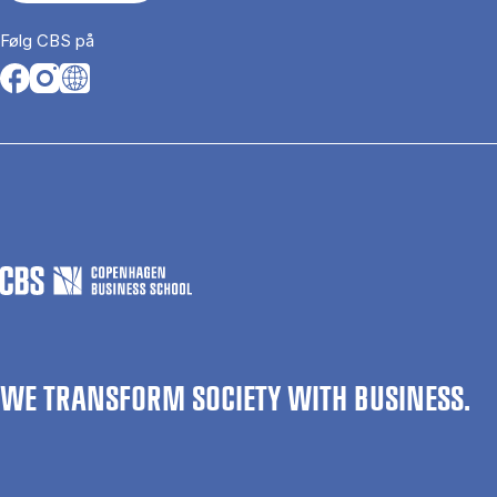
Følg CBS på
Opens in a new tab
Opens in a new tab
Opens in a new tab
WE TRANSFORM SOCIETY WITH BUSINESS.