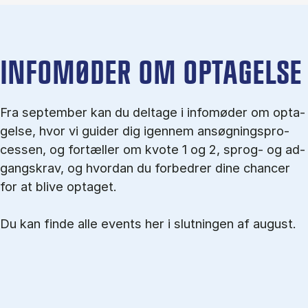
IN­FO­MØ­DER OM OP­TA­GEL­SE
Fra september kan du del­tage i in­fo­mø­der om op­ta­
gel­se, hvor vi gu­i­der dig igen­nem an­søg­nings­pro­
ces­sen, og for­tæl­ler om kvo­te 1 og 2, sprog- og ad­
gangs­krav, og hvordan du forbedrer dine chancer
for at blive optaget.
Du kan finde alle events her i slutningen af august.