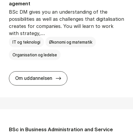
age­ment
BSc DM gives you an understanding of the
possibilities as well as challenges that digitalisation
creates for companies. You will learn to work
with strategy,…
IT og teknologi
Økonomi og matematik
Organisation og ledelse
BSc in Busi­ness Ad­min­is­tra­tion
Om uddannelsen
BSc in Busi­ness Ad­min­is­tra­tion and Ser­vice