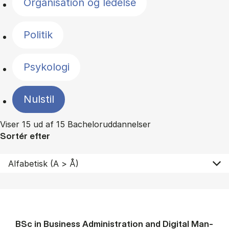
Organisation og ledelse
Politik
Psykologi
Nulstil
Viser 15 ud af 15 Bacheloruddannelser
Sortér efter
BSc in Busi­ness Ad­min­is­tra­tion and Di­git­al Man­