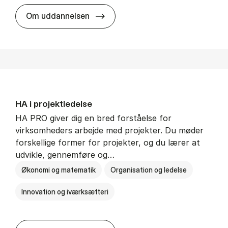
HA i mar­keds- og kul­tu­r­a­na­ly­se
Om uddannelsen
HA i pro­jekt­le­del­se
HA PRO giver dig en bred forståelse for
virksomheders arbejde med projekter. Du møder
forskellige former for projekter, og du lærer at
udvikle, gennemføre og…
Økonomi og matematik
Organisation og ledelse
Innovation og iværksætteri