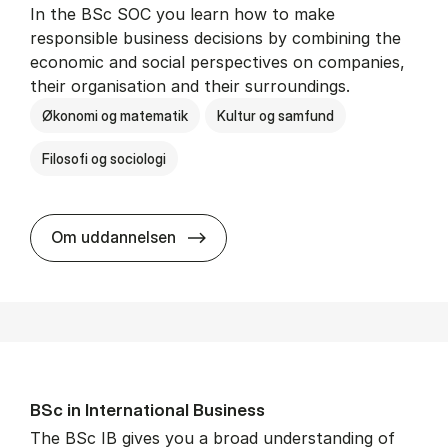
In the BSc SOC you learn how to make
responsible business decisions by combining the
economic and social perspectives on companies,
their organisation and their surroundings.
Økonomi og matematik
Kultur og samfund
Filosofi og sociologi
BSc in Busi­ness Ad­min­is­tra­tion 
Om uddannelsen
BSc in In­ter­na­tion­al Busi­ness
The BSc IB gives you a broad understanding of