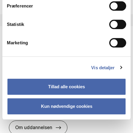
Præferencer
Statistik
Marketing
HA(it.) - erhvervs­økonomi og informations­
teknologi
HA(it.) giver dig en bred forståelse for
Vis detaljer
virksomheders muligheder og udfordringer inden
for it. Du får redskaber til at udvælge, udvikle og
implementere it…
Tillad alle cookies
IT og teknologi
Økonomi og matematik
Organisation og ledelse
Kun nødvendige cookies
HA(it.) - erhvervs­økonomi og in
Om uddannelsen