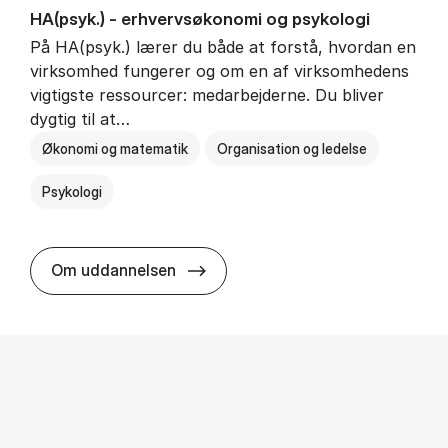
HA(psyk.) - erhvervs­økonomi og psy­ko­lo­gi
På HA(psyk.) lærer du både at forstå, hvordan en
virksomhed fungerer og om en af virksomhedens
vigtigste ressourcer: medarbejderne. Du bliver
dygtig til at…
Økonomi og matematik
Organisation og ledelse
Psykologi
HA(psyk.) - erhvervs­økonomi og ps
Om uddannelsen