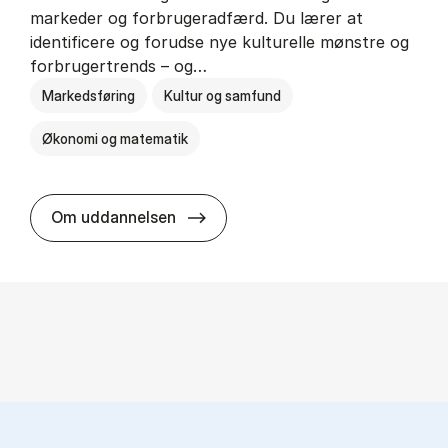
markeder og forbrugeradfærd. Du lærer at
identificere og forudse nye kulturelle mønstre og
forbrugertrends – og…
Markedsføring
Kultur og samfund
Økonomi og matematik
HA i mar­keds- og kul­tu­r­a­na­ly­se
Om uddannelsen