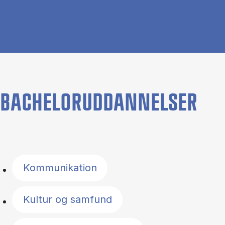
BACHELORUDDANNELSER
Filter by topics
Kommunikation
Kultur og samfund