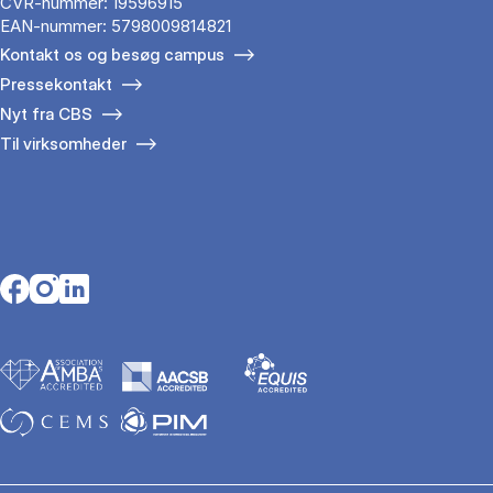
CVR-nummer: 19596915
EAN-nummer: 5798009814821
Kontakt os og besøg campus
Pressekontakt
Nyt fra CBS
Til virksomheder
Opens in a new tab
Opens in a new tab
Opens in a new tab