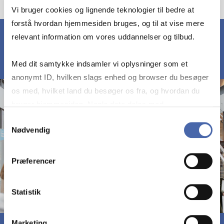
Vi bruger cookies og lignende teknologier til bedre at
forstå hvordan hjemmesiden bruges, og til at vise mere
relevant information om vores uddannelser og tilbud.
Med dit samtykke indsamler vi oplysninger som et
anonymt ID, hvilken slags enhed og browser du besøger
os med, hvilket land du besøger os fra, og hvordan du
bruger hjemmesiden. Nogle data deles med
tredjepartsværktøjer, som vi bruger til statistik og
Samtykkevalg
Nødvendig
markedsføring. Du bestemmer selv - og kan altid trække
dit samtykke tilbage via knappen nederst til højre.
Præferencer
Statistik
Marketing