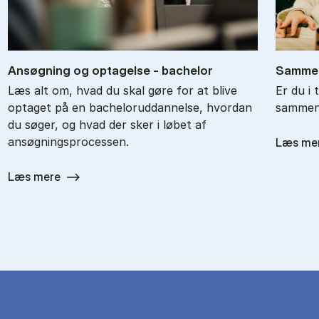
An­søg­ning og op­ta­gel­se - ba­chel­or
Sam­men
Læs alt om, hvad du skal gøre for at blive
Er du i 
optaget på en bacheloruddannelse, hvordan
sammenl
du søger, og hvad der sker i løbet af
ansøgningsprocessen.
Læs me
Læs mere