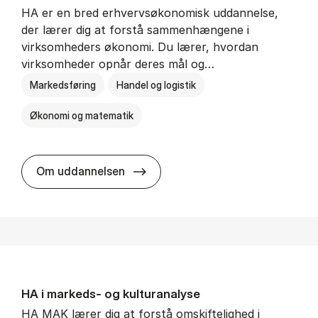
HA er en bred erhvervsøkonomisk uddannelse,
der lærer dig at forstå sammenhængene i
virksomheders økonomi. Du lærer, hvordan
virksomheder opnår deres mål og…
Markedsføring
Handel og logistik
Økonomi og matematik
HA al­men erhvervs­økonomi
Om uddannelsen
HA i mar­keds- og kul­tu­r­a­na­ly­se
HA MAK lærer dig at forstå omskiftelighed i