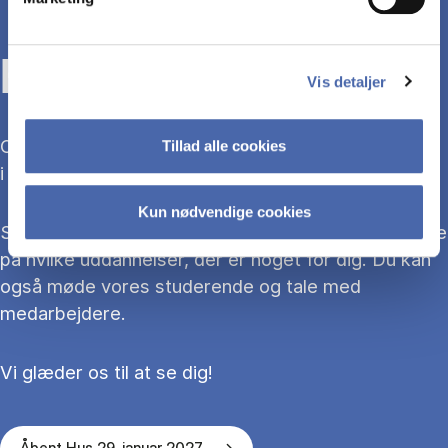
KOM TIL ÅBENT HUS
Vis detaljer
Overvejer du at søge ind på en bacheloruddannelse
Tillad alle cookies
i 2027?
Kun nødvendige cookies
Så kom med til Åbent Hus, hvor du kan blive klogere
på hvilke uddannelser, der er noget for dig. Du kan
også møde vores studerende og tale med
medarbejdere.
Vi glæder os til at se dig!
Åbent Hus 29. januar 2027