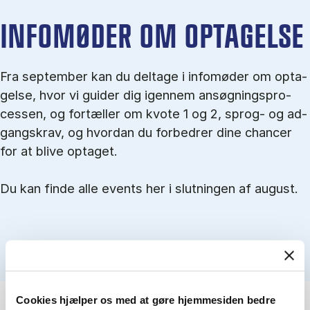
IN­FO­MØ­DER OM OP­TA­GEL­SE
Fra september kan du del­tage i in­fo­mø­der om op­ta­
gel­se, hvor vi gu­i­der dig igen­nem an­søg­nings­pro­
ces­sen, og for­tæl­ler om kvo­te 1 og 2, sprog- og ad­
gangs­krav, og hvordan du forbedrer dine chancer
for at blive optaget.
Du kan finde alle events her i slutningen af august.
Cookies hjælper os med at gøre hjemmesiden bedre